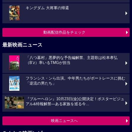
キングダム 大将軍の帰還
動画配信作品をチェック
最新映画ニュース
「八つ墓村」悪夢的な予告編解禁、主題歌は松本孝弘
（B’z）率いるTMGが担当
フランシス・ンら出演。中年男たちがボートレースに挑む
「逆流の男たち」
『ブルーヘロン』10月23日(金)公開決定！ポスタービジュ
アル&特報解禁―ある家族を巡る今...
映画ニュースへ