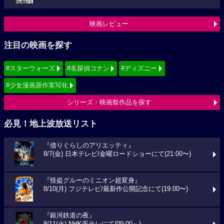
映画レビュー
注目の映画を探す
#スターウォーズ
#名探偵コナン
#ディズニー
#少女漫画原作実写化
シリーズ・映画祭作品を探す
必見！地上波放送リスト
『借りぐらしのアリエッティ』
8/7(金) 日本テレビ/金曜ロードショーにて(21:00〜)
『怪盗グルーのミニオン超変身』
8/10(月) フジテレビ/最新作公開記念にて(19:00〜)
『銀河鉄道の夜』