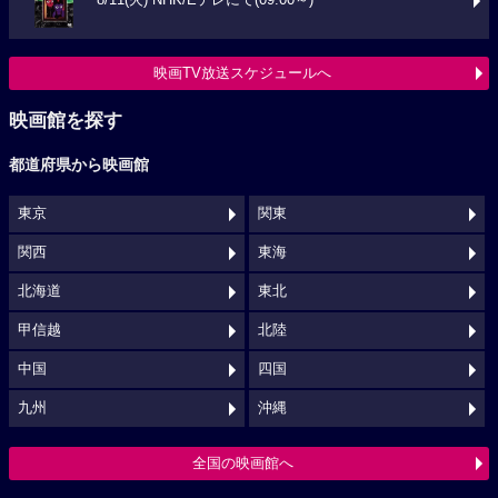
8/11(火) NHK/Eテレにて(09:00～)
映画TV放送スケジュールへ
映画館を探す
都道府県から映画館
東京
関東
関西
東海
北海道
東北
甲信越
北陸
中国
四国
九州
沖縄
全国の映画館へ