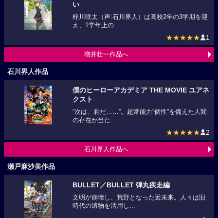
い
梓川咲太（声:石川界人）は高校2年の3学期を迎
え、1学年上の...
★★★★★
1
増井壮一作品へ
石川界人作品
僕のヒーローアカデミア THE MOVIE ユアネ
クスト
“次は、君だ……”。超常能力“個性”を備えた人間
の存在が当た...
★★★★★
2
石川界人作品へ
瀬戸麻沙美作品
BULLET／BULLET 弾丸疾走編
文明が崩壊し、荒野となった近未来。人々は旧
時代の遺物を活用し...