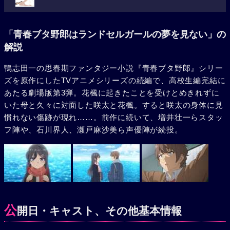
「青春ブタ野郎はランドセルガールの夢を見ない」の
解説
鴨志田一の思春期ファンタジー小説『青春ブタ野郎』シリー
ズを原作にしたTVアニメシリーズの続編で、高校生編完結に
あたる劇場版第3弾。花楓に起きたことを受けとめきれずに
いた母と久々に対面した咲太と花楓。すると咲太の身体に見
慣れない傷跡が現れ……。前作に続いて、増井壮一らスタッ
フ陣や、石川界人、瀬戸麻沙美ら声優陣が続投。
公
開日・キャスト、その他基本情報