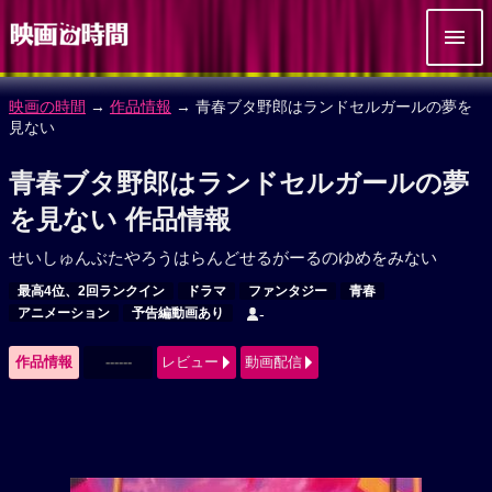
映画の時間
→
作品情報
→ 青春ブタ野郎はランドセルガールの夢を
見ない
青春ブタ野郎はランドセルガールの夢
を見ない 作品情報
せいしゅんぶたやろうはらんどせるがーるのゆめをみない
最高4位、2回ランクイン
ドラマ
ファンタジー
青春
アニメーション
予告編動画あり
-
作品情報
------
レビュー
動画配信