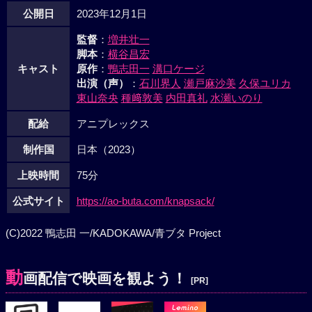
公開日
2023年12月1日
監督
：
増井壮一
脚本
：
横谷昌宏
キャスト
原作
：
鴨志田一
溝口ケージ
出演（声）
：
石川界人
瀬戸麻沙美
久保ユリカ
東山奈央
種﨑敦美
内田真礼
水瀬いのり
配給
アニプレックス
制作国
日本（2023）
上映時間
75分
公式サイト
https://ao-buta.com/knapsack/
(C)2022 鴨志田 一/KADOKAWA/青ブタ Project
動
画配信で映画を観よう！
[PR]