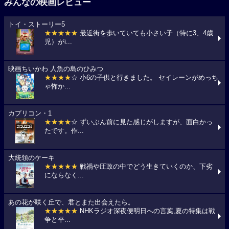
みんなの映画レビュー
トイ・ストーリー5
★★★★★
最近街を歩いていても小さい子（特に3、4歳
児）がi...
映画ちいかわ 人魚の島のひみつ
★★★★
☆ 小6の子供と行きました。 セイレーンがめっち
ゃ怖か...
カプリコン・1
★★★★
☆ ずいぶん前に見た感じがしますが、面白かっ
たです。作...
大統領のケーキ
★★★★★
戦禍や圧政の中でどう生きていくのか、下劣
にならなく...
あの花が咲く丘で、君とまた出会えたら。
★★★★★
NHKラジオ深夜便明日への言葉,夏の特集は戦
争と平...