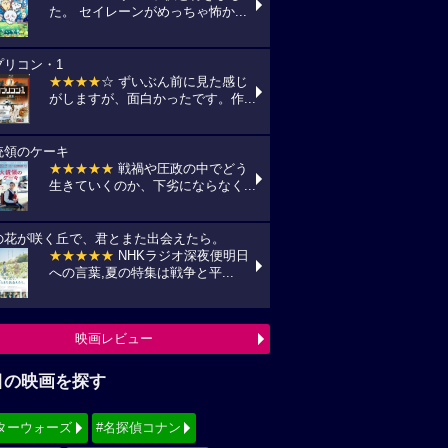
た。 セイレーンがめっちゃ怖か...
プリコン・1
★★★★
☆ ずいぶん前に見た感じ
がしますが、面白かったです。作...
統領のケーキ
★★★★★
戦禍や圧政の中でどう
生きていくのか、下劣にならなく...
の花が咲く丘で、君とまた出会えたら。
★★★★★
NHKラジオ深夜便明日
への言葉,夏の特集は戦争と平...
映画レビュー
目の映画を探す
ターウォーズ
#名探偵コナン