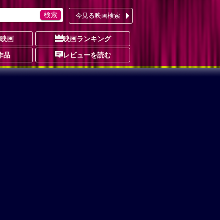
今見る映画検索
の映画
映画ランキング
作品
レビューを読む