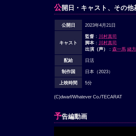
公
開日・キャスト、その他
公開日
2023年4月21日
監督
：
川村真司
キャスト
脚本
：
川村真司
出演（声）
：
森一馬
緒
配給
日活
制作国
日本（2023）
上映時間
5分
(C)dwarf/Whatever Co./TECARAT
予
告編動画