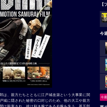
【
今
郎は、親方たちとともに江戸城改築という大事業に関
今週
戸城に隠された秘密の口封じのため、他の大工や親方
間は殺害され、彼は利き腕である右腕を失う。甚五郎