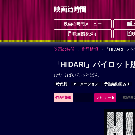
映画の時間メニュー
映画館を探す
映画の時間
→
作品情報
→ 「HIDARI」
「HIDARI」パイロット
ひだりぱいろっとばん
時代劇
アニメーション
予告編動画あり
作品情報
------
レビュー
動画配