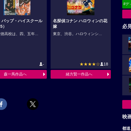
#デ
・バップ・ハイスクール
名探偵コナン ハロウィンの花
必
85）
嫁
徳高校は、四、五年...
東京、渋谷。ハロウィンシ...
-
★★★★☆
18
森一馬作品へ
緒方賢一作品へ
映
都道