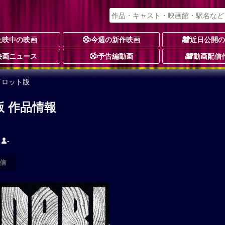
上映中の映画
今週の新作映画
近日公開
映画ニュース
予告編動画
動画配信
パイロット版
版 作品情報
-
信