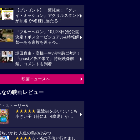
【プレゼント】一蓮托生！『グレ
イ・ミッション』アクリルスタンド
が抽選で5名様に当たる！
『ブルーヘロン』10月23日(金)公開
決定！ポスタービジュアル&特報解
禁―ある家族を巡る今...
堀田真由・高橋一生が声優に決定！
『ghost／夜の果て』特報映像解
禁、コメントも到着
映画ニュースへ
んなの映画レビュー
イ・ストーリー5
★★★★★
最近街を歩いていても
小さい子（特に3、4歳児）がi...
画ちいかわ 人魚の島のひみつ
★★★★
☆ 小6の子供と行きまし