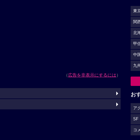
東
関
北
甲
中
九
（
広告を非表示にするには
）
お
ア
SF
コ