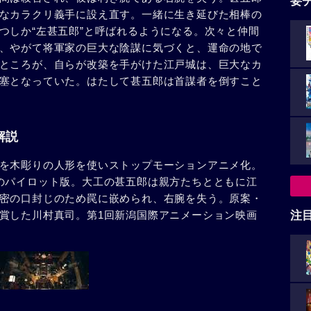
要
なカラクリ義手に設え直す。一緒に生き延びた相棒の
つしか“左甚五郎”と呼ばれるようになる。次々と仲間
、やがて将軍家の巨大な陰謀に気づくと、運命の地で
ところが、自らが改築を手がけた江戸城は、巨大なカ
塞となっていた。はたして甚五郎は首謀者を倒すこと
解説
を木彫りの人形を使いストップモーションアニメ化。
のパイロット版。大工の甚五郎は親方たちとともに江
密の口封じのため罠に嵌められ、右腕を失う。原案・
賞した川村真司。第1回新潟国際アニメーション映画
注