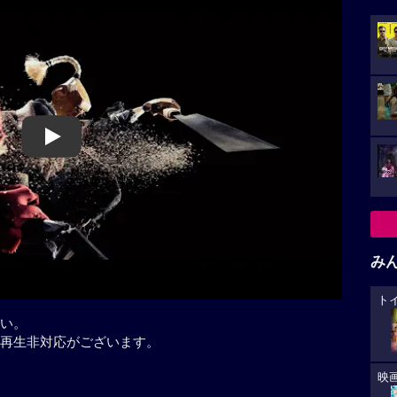
Play
み
ト
い。
再生非対応がございます。
映