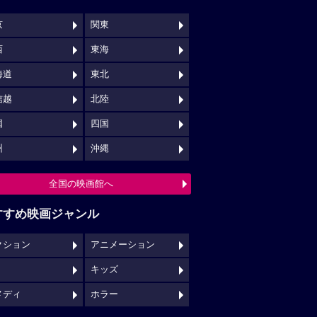
京
関東
西
東海
海道
東北
信越
北陸
国
四国
州
沖縄
全国の映画館へ
すすめ映画ジャンル
クション
アニメーション
キッズ
メディ
ホラー