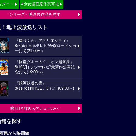
ィズニー
#少女漫画原作実写化
シリーズ・映画祭作品を探す
見！地上波放送リスト
『借りぐらしのアリエッティ』
8/7(金) 日本テレビ/金曜ロードショ
ーにて(21:00〜)
『怪盗グルーのミニオン超変身』
8/10(月) フジテレビ/最新作公開記
念にて(19:00〜)
『銀河鉄道の夜』
8/11(火) NHK/Eテレにて(09:00～)
映画TV放送スケジュールへ
画館を探す
府県から映画館