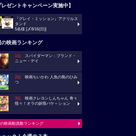
プレゼントキャンペーン実施中】
『グレイ・ミッション』アクリルス
タンド
5名様 [〆8/16(日)]
週の映画ランキング
1位
スパイダーマン：ブランド・
ニュー・デイ
2位
映画ちいかわ 人魚の島のひみ
つ
3位
映画クレヨンしんちゃん 奇々
怪々！オラの妖怪バケ～ション
の映画動員数ランキング