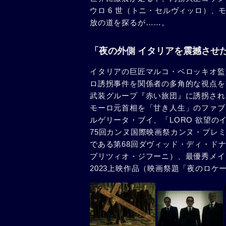
ウロ 6 世（トニ・セルヴィッロ）
放の道を探るが……。
「夜の外側 イタリアを震撼させた
イタリアの巨匠マルコ・ベロッキオ監
ロ誘拐事件を関係者の多角的な視点を交
武装グループ『赤い旅団』に誘拐され
モーロ元首相を「甘き人生」のファブ
ルゲリータ・ブイ、「LORO 欲望の
75回カンヌ国際映画祭カンヌ・プレミ
である第68回ダヴィッド・ディ・ド
ブリツィオ・ジフーニ）、最優秀メイ
2023上映作品（映画祭題「夜のロケ