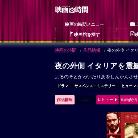
映画の時間メニュー
映画館を探す
映画の時間
→
作品情報
→ 夜の外側 イタ
夜の外側 イタリアを震撼
よるのそとがわいたりあをしんかんさせ
ドラマ
サスペンス・ミステリー
ヒューマ
作品情報
------
レビュー
動画配信