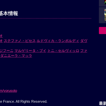
基本情報
オ
オ
ステファノ・ビセス
ルドヴィカ・ランポルディ
ダヴ
ジフーニ
マルゲリータ・ブイ
トニ・セルヴィッロ
ファ
ダニエーラ・マッラ
om/yorusoto
e France. All Rights Reserved.
最