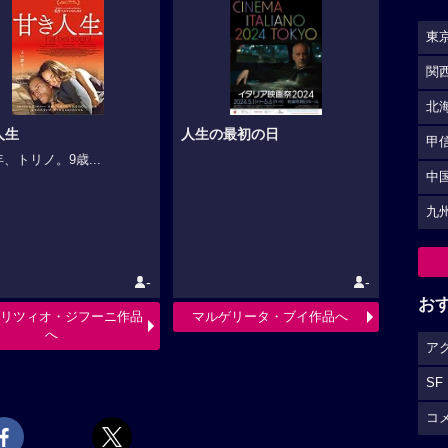
東
関
北
人生
人生の最初の日
甲
年、トリノ。9歳...
中
九
-
-
お
リツィオ・ジフーニ作品
マルゲリータ・ブイ作品へ
へ
ア
SF
コ