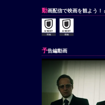
動
画配信で映画を観よう！
前編
後編
予
告編動画