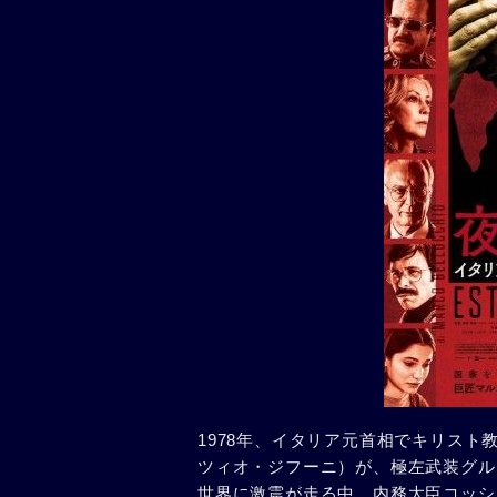
1978年、イタリア元首相でキリス
ツィオ・ジフーニ）が、極左武装グル
世界に激震が走る中、内務大臣コッシ