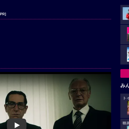
[PR]
み
ト
映
Play