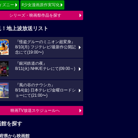
ィズニー
#少女漫画原作実写化
シリーズ・映画祭作品を探す
見！地上波放送リスト
『怪盗グルーのミニオン超変身』
8/10(月) フジテレビ/最新作公開記
念にて(19:00〜)
『銀河鉄道の夜』
8/11(火) NHK/Eテレにて(09:00～)
『風の谷のナウシカ』
8/14(金) 日本テレビ/金曜ロードシ
ョーにて(21:00〜)
映画TV放送スケジュールへ
画館を探す
府県から映画館