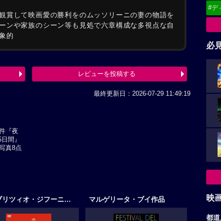
#デ
観賞して映画愛の勝利をのムッソリーニの妻の物語を
ーンや家族のシーン等も見処で六章構成な多視点な自
象的
必
レビューを投稿する
最終更新日：2026-07-29 11:49:19
件『夜
5日間』
写真8点
映
ファブリツィオ・ジフーニ作品
マルゲリータ・ブイ作品
都道