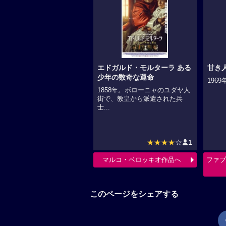
エドガルド・モルターラ ある
甘き
少年の数奇な運命
1969
1858年。ボローニャのユダヤ人
街で、教皇から派遣された兵
士...
★★★★
☆
1
マルコ・ベロッキオ作品へ
ファブ
このページをシェアする