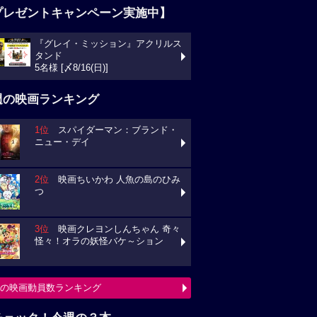
プレゼントキャンペーン実施中】
『グレイ・ミッション』アクリルス
タンド
5名様 [〆8/16(日)]
週の映画ランキング
1位
スパイダーマン：ブランド・
ニュー・デイ
2位
映画ちいかわ 人魚の島のひみ
つ
3位
映画クレヨンしんちゃん 奇々
怪々！オラの妖怪バケ～ション
の映画動員数ランキング