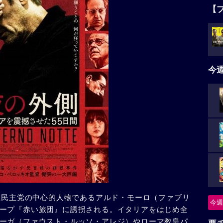
【
今
ト教民主党の中心的人物であるアルド・モーロ（ファブリ
今週
ープ『赤い旅団』に誘拐される。イタリアをはじめ全
ーガ（ファウスト・ルッソ・アレジ）やローマ教皇パ