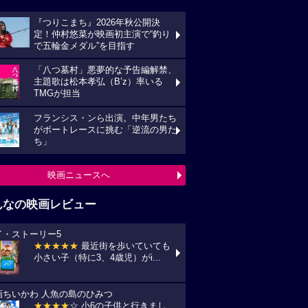
『つりこまち』2026年秋公開決
定！仲村悠菜が映画初主演で“釣り
で五輪金メダル”を目指す
「八つ墓村」悪夢的な予告編解禁、
主題歌は松本孝弘（B’z）率いる
TMGが担当
フランシス・ンら出演。中年男たち
がボートレースに挑む「逆流の男た
ち」
映画ニュースへ
んなの映画レビュー
イ・ストーリー5
★★★★★
最近街を歩いていても
小さい子（特に3、4歳児）がi...
画ちいかわ 人魚の島のひみつ
★★★★
☆ 小6の子供と行きまし