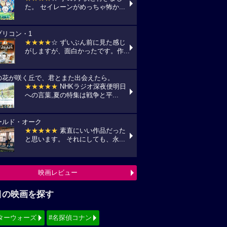
た。 セイレーンがめっちゃ怖か...
プリコン・1
★★★★
☆ ずいぶん前に見た感じ
がしますが、面白かったです。作...
の花が咲く丘で、君とまた出会えたら。
★★★★★
NHKラジオ深夜便明日
への言葉,夏の特集は戦争と平...
ールド・オーク
★★★★★
素直にいい作品だった
と思います。 それにしても、永...
映画レビュー
目の映画を探す
ターウォーズ
#名探偵コナン