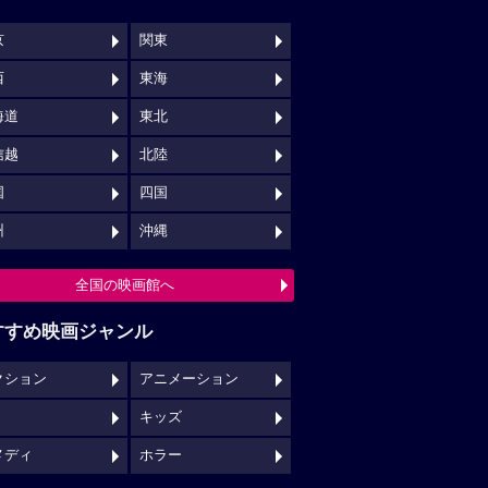
京
関東
西
東海
海道
東北
信越
北陸
国
四国
州
沖縄
全国の映画館へ
すすめ映画ジャンル
クション
アニメーション
キッズ
メディ
ホラー