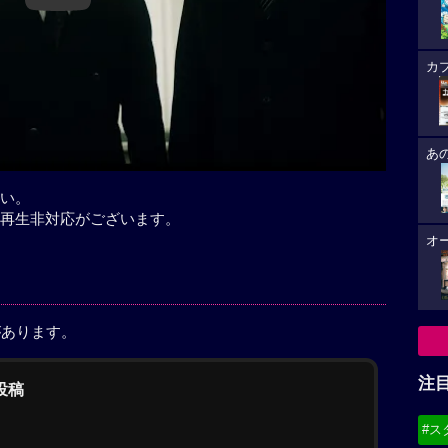
カ
あ
い。
再生非対応がございます。
オ
があります。
注
の投稿
#ス