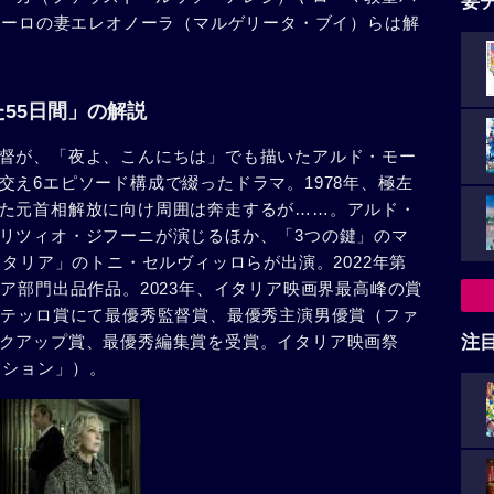
要
、モーロの妻エレオノーラ（マルゲリータ・ブイ）らは解
55日間」の解説
督が、「夜よ、こんにちは」でも描いたアルド・モー
え6エピソード構成で綴ったドラマ。1978年、極左
た元首相解放に向け周囲は奔走するが……。アルド・
リツィオ・ジフーニが演じるほか、「3つの鍵」のマ
イタリア」のトニ・セルヴィッロらが出演。2022年第
ア部門出品作品。2023年、イタリア映画界最高峰の賞
ナテッロ賞にて最優秀監督賞、最優秀主演男優賞（ファ
クアップ賞、最優秀編集賞を受賞。イタリア映画祭
注
ーション」）。