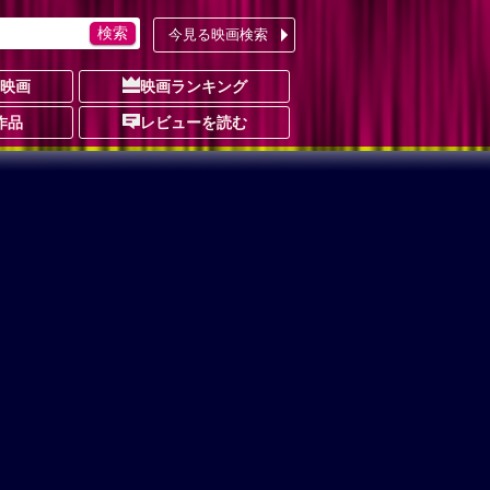
今見る映画検索
の映画
映画ランキング
作品
レビューを読む