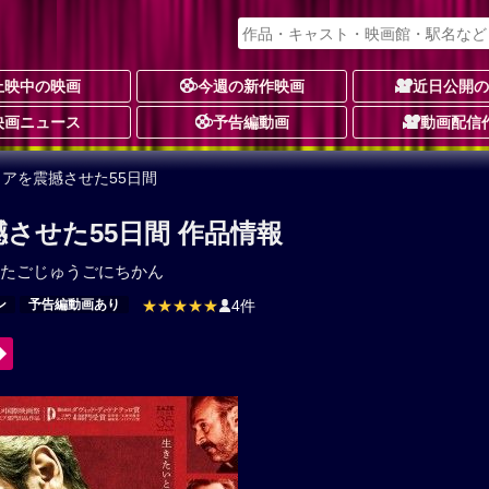
上映中の映画
今週の新作映画
近日公開
映画ニュース
予告編動画
動画配信
リアを震撼させた55日間
させた55日間 作品情報
たごじゅうごにちかん
ン
予告編動画あり
★★★★★
4件