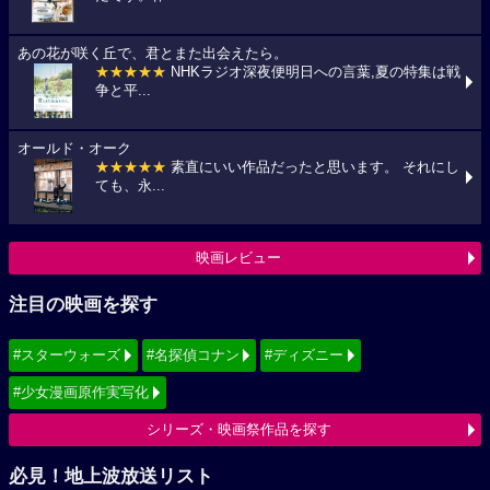
あの花が咲く丘で、君とまた出会えたら。
★★★★★
NHKラジオ深夜便明日への言葉,夏の特集は戦
争と平...
オールド・オーク
★★★★★
素直にいい作品だったと思います。 それにし
ても、永...
映画レビュー
注目の映画を探す
#スターウォーズ
#名探偵コナン
#ディズニー
#少女漫画原作実写化
シリーズ・映画祭作品を探す
必見！地上波放送リスト