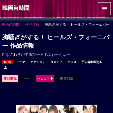
映画の時間
→
作品情報
→ 胸騒ぎがする！ ヒールズ・フォーエバー
胸騒ぎがする！ ヒールズ・フォーエバ
ー 作品情報
むなさわぎがするひーるずふぉーえばー
R-15
ドラマ
アクション
コメディ
エロス
予告編動画あり
-
作品情報
------
レビュー
動画配信