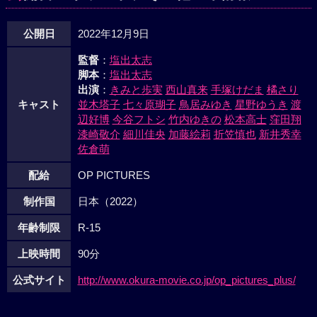
公開日
2022年12月9日
監督
：
塩出太志
脚本
：
塩出太志
出演
：
きみと歩実
西山真来
手塚けだま
橘さり
キャスト
並木塔子
七々原瑚子
鳥居みゆき
星野ゆうき
渡
辺好博
今谷フトシ
竹内ゆきの
松本高士
窪田翔
漆崎敬介
細川佳央
加藤絵莉
折笠慎也
新井秀幸
佐倉萌
配給
OP PICTURES
制作国
日本（2022）
年齢制限
R-15
上映時間
90分
公式サイト
http://www.okura-movie.co.jp/op_pictures_plus/