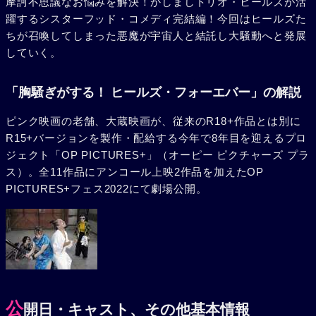
摩訶不思議なお悩みを解決！かしましトリオ・ヒールズが活
躍するシスターフッド・コメディ完結編！今回はヒールズた
ちが召喚してしまった悪魔が宇宙人と結託し大騒動へと発展
していく。
「胸騒ぎがする！ ヒールズ・フォーエバー」の解説
ピンク映画の老舗、大蔵映画が、従来のR18+作品とは別に
R15+バージョンを製作・配給する今年で8年目を迎えるプロ
ジェクト「OP PICTURES+」（オーピー ピクチャーズ プラ
ス）。全11作品にアンコール上映2作品を加えたOP
PICTURES+フェス2022にて劇場公開。
公
開日・キャスト、その他基本情報