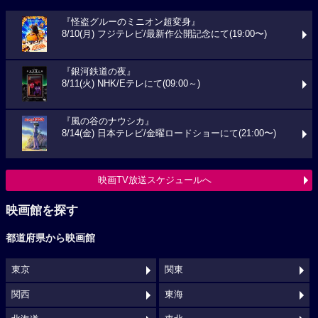
『怪盗グルーのミニオン超変身』
8/10(月) フジテレビ/最新作公開記念にて(19:00〜)
『銀河鉄道の夜』
8/11(火) NHK/Eテレにて(09:00～)
『風の谷のナウシカ』
8/14(金) 日本テレビ/金曜ロードショーにて(21:00〜)
映画TV放送スケジュールへ
映画館を探す
都道府県から映画館
東京
関東
関西
東海