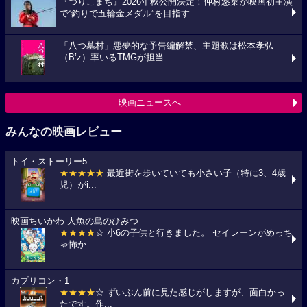
『つりこまち』2026年秋公開決定！仲村悠菜が映画初主演
で“釣りで五輪金メダル”を目指す
「八つ墓村」悪夢的な予告編解禁、主題歌は松本孝弘
（B’z）率いるTMGが担当
映画ニュースへ
みんなの映画レビュー
トイ・ストーリー5
★★★★★
最近街を歩いていても小さい子（特に3、4歳
児）がi...
映画ちいかわ 人魚の島のひみつ
★★★★
☆ 小6の子供と行きました。 セイレーンがめっち
ゃ怖か...
カプリコン・1
★★★★
☆ ずいぶん前に見た感じがしますが、面白かっ
たです。作...