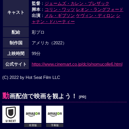
監督
：
ジェームズ・カレン・ブレザック
脚本
：
コリン・ワッツ
レオン・ラングフォード
キャスト
出演
：
メル・ギブソン
ケヴィン・ディロン
シ
ャナン・ドハーティー
配給
彩プロ
制作国
アメリカ（2022）
上映時間
99分
公式サイト
https://www.cinemart.co.jp/dc/o/nomucolle6.html
(C) 2022 by Hot Seat Film LLC
動
画配信で映画を観よう！
[PR]
吹替版
字幕版