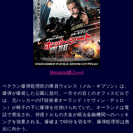
[Amazon購入
]
(PR)
ベテラン爆弾処理班の隊員ウォレス（メル・ギブソン）は、
爆弾が爆発した公園に急行。一方その近くのオフィスビルで
は、元ハッカーのIT技術者オーランド（ケヴィン・ディロ
ン）が椅子の下に爆弾を仕掛けられていた。オーランドは電
話で脅迫され、何億ドルもの大金が眠る金融機関へのハッキ
ングを強要される。爆破まで60分を切る中、爆弾処理班は救
出に向かう。