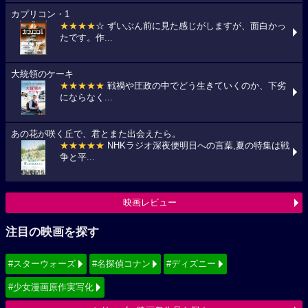
カプリコン・1
★★★★
☆ ずいぶん前に見た感じがしますが、面白かっ
たです。作...
大統領のケーキ
★★★★★
戦禍や圧政の中でどう生きていくのか、下劣
にならなく...
あの花が咲く丘で、君とまた出会えたら。
★★★★★
NHKラジオ深夜便明日への言葉,夏の特集は戦
争と平...
映画レビュー
注目の映画を探す
#スターウォーズ
#名探偵コナン
#ディズニー
#少女漫画原作実写化