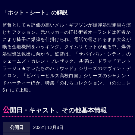
「ホット・シート」の解説
監督としても評価の高いメル・ギブソンが爆弾処理隊員を演
じたアクション。元ハッカーのIT技術者オーランドは何者か
により椅子に爆弾を仕掛けられ、電話で脅されるまま大金が
眠る金融機関をハッキング。タイムリミットが迫る中、爆弾
処理班は救出に向かう。監督は、「サバイバル・シティ」の
ジェームズ・カレン・ブレザック。共演は、ドラマ『アント
ラージュ★オレたちのハリウッド』シリーズのケヴィン・デ
ィロン、『ビバリーヒルズ高校白書』シリーズのシャナン・
ドハーティーほか。特集『のむらコレクション』（のむコレ
6）にて上映。
公
開日・キャスト、その他基本情報
公開日
2022年12月9日