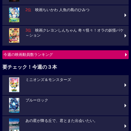
2位
映画ちいかわ 人魚の島のひみつ
3位
映画クレヨンしんちゃん 奇々怪々！オラの妖怪バケ
～ション
今週の映画動員数ランキング
要チェック！今週の３本
ミニオンズ＆モンスターズ
ブルーロック
あの星が降る丘で、君とまた出会いたい。