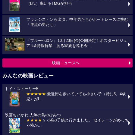
（B’z）率いるTMGが担当
フランシス・ンら出演。中年男たちがボートレースに挑む
「逆流の男たち」
『ブルーヘロン』10月23日(金)公開決定！ポスタービジュ
アル&特報解禁―ある家族を巡る今...
映画ニュースへ
みんなの映画レビュー
トイ・ストーリー5
★★★★★
最近街を歩いていても小さい子（特に3、4歳
児）がi...
映画ちいかわ 人魚の島のひみつ
★★★★
☆ 小6の子供と行きました。 セイレーンがめっち
ゃ怖か...