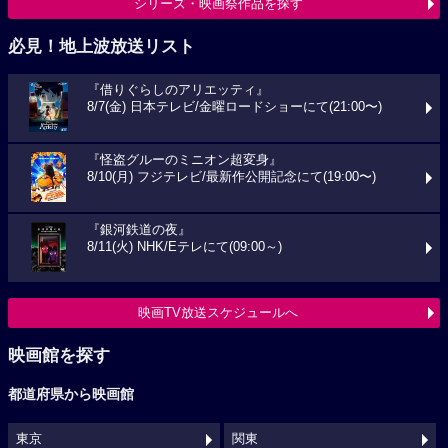
シリーズ・映画祭作品を探す
必見！地上波放送リスト
『借りぐらしのアリエッティ』
8/7(金) 日本テレビ/金曜ロードショーにて(21:00〜)
『怪盗グルーのミニオン超変身』
8/10(月) フジテレビ/最新作公開記念にて(19:00〜)
『銀河鉄道の夜』
8/11(火) NHK/Eテレにて(09:00～)
映画TV放送スケジュールへ
映画館を探す
都道府県から映画館
東京
関東