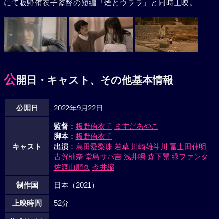
にて板野侑衣子監督の短編「煙とウララ」と同時上映。
公
開日・キャスト、その他基本情報
公開日
2022年9月22日
監督
：
板野侑衣子
ますだあやこ
脚本
：
板野侑衣子
キャスト
出演
：
島田愛梨珠
若草
川崎雄斗川
冨士田伸明
古賀柚奈
堂島サバ吉
浅井瞬
森下開
緑ファンタ
佐渡山順久
今井縮
制作国
日本（2021）
上映時間
52分