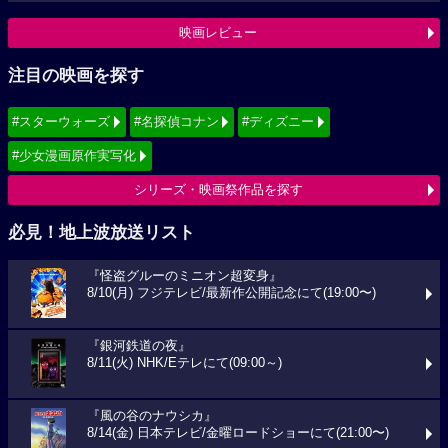
映画レビュー
注目の映画を探す
#スターウォーズ
#名探偵コナン
#ディズニー
#少女漫画原作実写化
シリーズ・映画祭作品を探す
必見！地上波放送リスト
『怪盗グルーのミニオン超変身』
8/10(月) フジテレビ/最新作公開記念にて(19:00〜)
『銀河鉄道の夜』
8/11(火) NHK/Eテレにて(09:00～)
『風の谷のナウシカ』
8/14(金) 日本テレビ/金曜ロードショーにて(21:00〜)