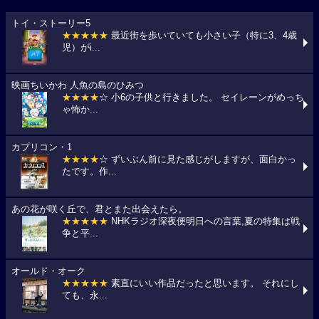
トイ・ストーリー5
★★★★★
最近街を歩いていても小さい子（特に3、4歳
児）がi...
映画ちいかわ 人魚の島のひみつ
★★★★
☆ 小6の子供と行きました。 セイレーンがめっち
ゃ怖か...
カプリコン・1
★★★★
☆ ずいぶん前に見た感じがしますが、面白かっ
たです。作...
あの花が咲く丘で、君とまた出会えたら。
★★★★★
NHKラジオ深夜便明日への言葉,夏の特集は戦
争と平...
オールド・オーク
★★★★★
素直にいい作品だったと思います。 それにし
ても、永...