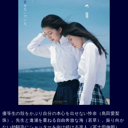
優等生の殻をかぶり自分の本心を出せない怜奈（島田愛梨
珠）。先生と逢瀬を重ねる自由奔放な海（若草）。振り向か
ない幼馴染にシャッターを向け続ける楽人（冨士田伸明）。