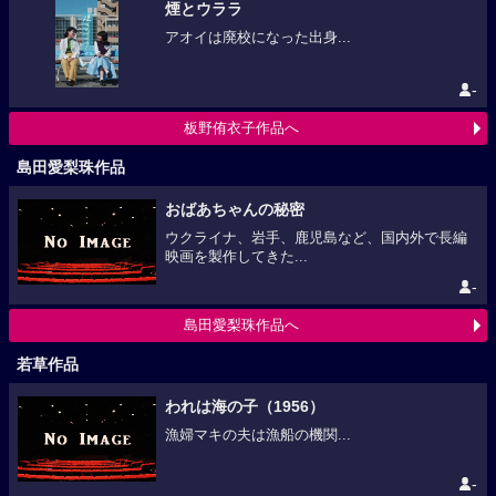
煙とウララ
アオイは廃校になった出身...
-
板野侑衣子作品へ
島田愛梨珠作品
おばあちゃんの秘密
ウクライナ、岩手、鹿児島など、国内外で長編
映画を製作してきた...
-
島田愛梨珠作品へ
若草作品
われは海の子（1956）
漁婦マキの夫は漁船の機関...
-