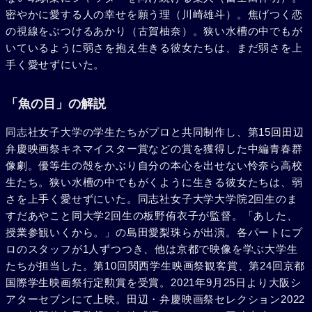
密やかに愛する人の幸せを願う理（川崎雄斗）。焦げつく恋
の視線をぶつけるあかり（古賀柚奈）。狭い水槽の中でもが
いているように弱さを抱え生きる彼女たちは、まだ弱さを上
手く愛せずにいた。
「魚の目」の解説
同志社女子大学の学生たちがプロと共同制作し、第15回田辺
弁慶映画祭キネマイスター賞などの賞を獲得した中編青春群
像劇。優等生の殻をかぶり自分の本心を出せない怜奈ら高校
生たち。狭い水槽の中でもがくように生きる彼女たちは、弱
さを上手く愛せずにいた。同志社女子大学大学院2回生のま
すだあやこと同大学2回生の板野侑衣子が監督。「あした、
授業参観いくから。」の島田愛梨珠らが出演。各パートにプ
ロのスタッフが1人ずつつき、他は京都で映像を学ぶ大学生
たちが担当した。第10回関西学生映画祭観客賞、第24回京都
国際学生映画祭行定勲賞を受賞。2021年9月25日より大阪シ
アターセブンにて上映。田辺・弁慶映画祭セレクション2022