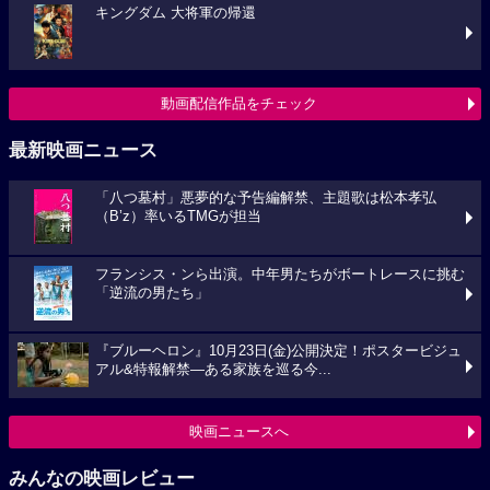
キングダム 大将軍の帰還
動画配信作品をチェック
最新映画ニュース
「八つ墓村」悪夢的な予告編解禁、主題歌は松本孝弘
（B’z）率いるTMGが担当
フランシス・ンら出演。中年男たちがボートレースに挑む
「逆流の男たち」
『ブルーヘロン』10月23日(金)公開決定！ポスタービジュ
アル&特報解禁―ある家族を巡る今...
映画ニュースへ
みんなの映画レビュー