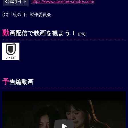
公式サイト
https://www.uonome-smoke.com/
(C)『魚の目』製作委員会
動
画配信で映画を観よう！
[PR]
予
告編動画