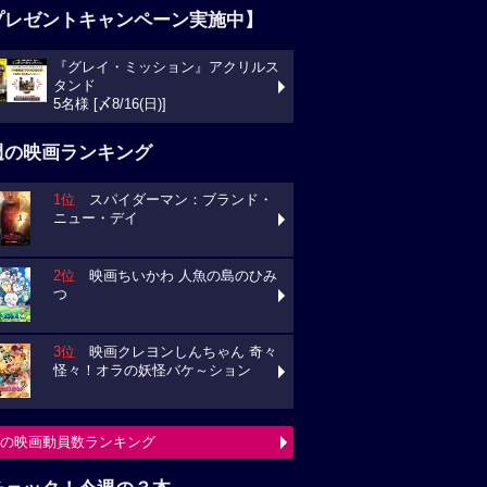
プレゼントキャンペーン実施中】
『グレイ・ミッション』アクリルス
タンド
5名様 [〆8/16(日)]
週の映画ランキング
1位
スパイダーマン：ブランド・
ニュー・デイ
2位
映画ちいかわ 人魚の島のひみ
つ
3位
映画クレヨンしんちゃん 奇々
怪々！オラの妖怪バケ～ション
の映画動員数ランキング