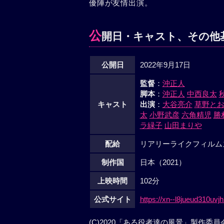
優陣が友情出演。
公
開日・キャスト、その他
公開日
2022年9月17日
監督
：
沖正人
脚本
：
沖正人
中西良太
キャスト
出演
：
大谷亮介
草野と
太
小野武彦
六角精児
勝
ラ緑子
山田まりや
配給
リアリーライクフィルム
制作国
日本（2021）
上映時間
102分
公式サイト
https://xn--l8jueud310u
(C)2020「ある役者達の風景」製作委員