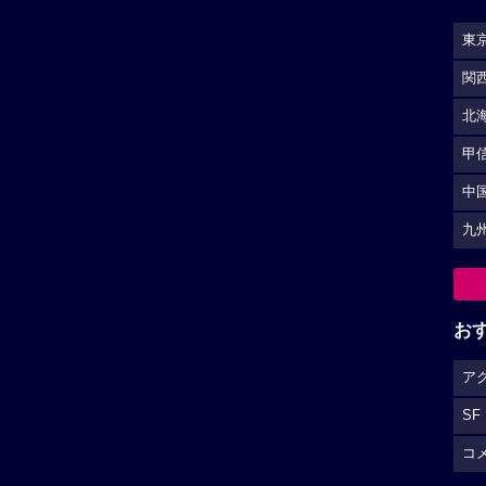
東
関
北
甲
中
九
お
ア
SF
コ