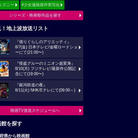
ィズニー
#少女漫画原作実写化
シリーズ・映画祭作品を探す
見！地上波放送リスト
『借りぐらしのアリエッティ』
8/7(金) 日本テレビ/金曜ロードショ
ーにて(21:00〜)
『怪盗グルーのミニオン超変身』
8/10(月) フジテレビ/最新作公開記
念にて(19:00〜)
『銀河鉄道の夜』
8/11(火) NHK/Eテレにて(09:00～)
映画TV放送スケジュールへ
画館を探す
府県から映画館