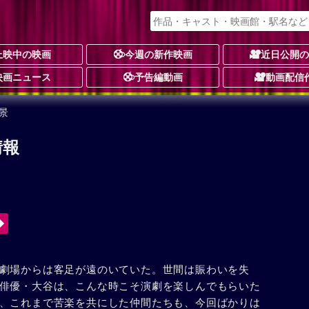
上映中の映画
今週の新作映画
近日公開
映画ニュース
予告編動画
動画配信
景
情報
劇場からは客足が遠のいていた。世間は賑わいを失
俳優・大谷は、こんな時こそ演劇を楽しんでもらいた
、これまで苦楽を共にした仲間たちも、今回ばかりは