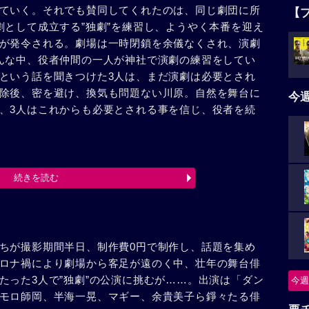
ていく。それでも賛同してくれたのは、同じ劇団に所
【
劇として成立する”独劇”を練習し、ようやく本番を迎え
が発令される。劇場は一時閉鎖を余儀なくされ、演劇
んな中、役者仲間の一人が神社で演劇の練習をしてい
という話を聞きつけた3人は、まだ演劇は必要とされ
除後、密を避け、換気も問題ない川原。自然を舞台に
今
、3人はこれからも必要とされる事を信じ、役者を続
続きを読む
ちが撮影期間半日、制作費0円で制作し、話題を集め
ロナ禍により劇場から客足が遠のく中、壮年の舞台俳
たった3人で”独劇”の公演に挑むが……。出演は「ダン
今週
モロ師岡、半海一晃、マギー、余貴美子ら錚々たる俳