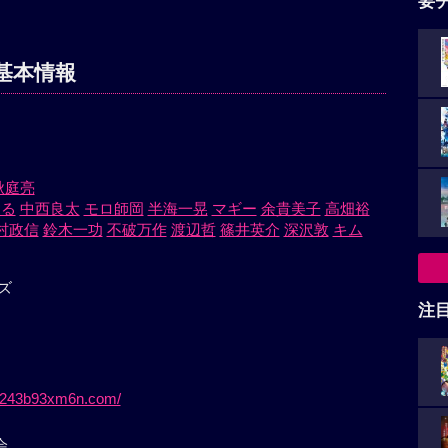
要
基本情報
秋庭亮
おる
中西良太
モロ師岡
半海一晃
マギー
余貴美子
高畑裕
村政信
鈴木一功
不破万作
渡辺哲
篠井英介
深沢敦
キム
ズ
注
vjh243b93xm6n.com/
会