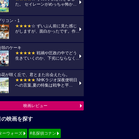
た。 セイレーンがめっちゃ怖か...
プリコン・1
★★★★
☆ ずいぶん前に見た感じ
がしますが、面白かったです。作...
統領のケーキ
★★★★★
戦禍や圧政の中でどう
生きていくのか、下劣にならなく...
の花が咲く丘で、君とまた出会えたら。
★★★★★
NHKラジオ深夜便明日
への言葉,夏の特集は戦争と平...
映画レビュー
目の映画を探す
ターウォーズ
#名探偵コナン