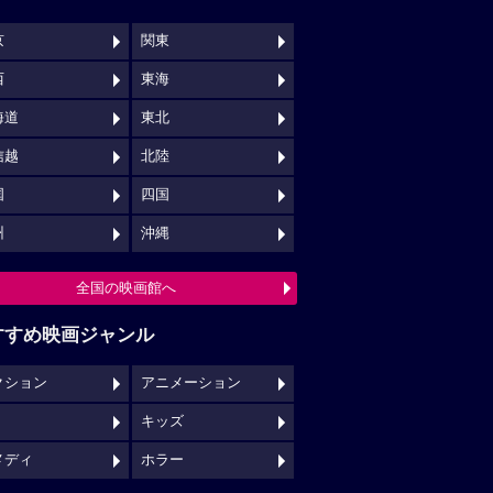
京
関東
西
東海
海道
東北
信越
北陸
国
四国
州
沖縄
全国の映画館へ
すすめ映画ジャンル
クション
アニメーション
キッズ
メディ
ホラー