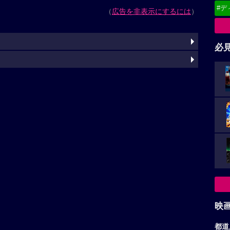
#デ
（
広告を非表示にするには
）
必
映
都道