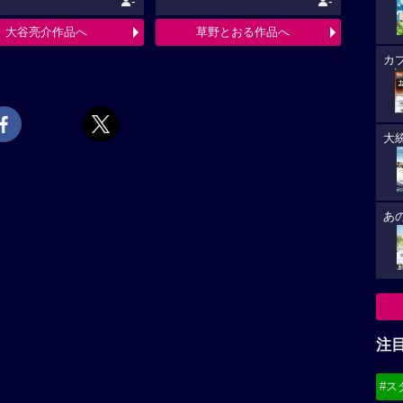
-
-
大谷亮介作品へ
草野とおる作品へ
カ
大
あ
注
#ス