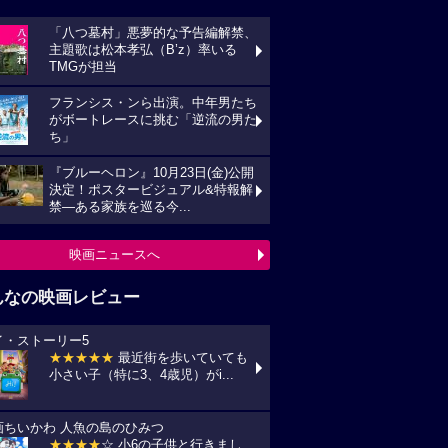
「八つ墓村」悪夢的な予告編解禁、
主題歌は松本孝弘（B’z）率いる
TMGが担当
フランシス・ンら出演。中年男たち
がボートレースに挑む「逆流の男た
ち」
『ブルーヘロン』10月23日(金)公開
決定！ポスタービジュアル&特報解
禁―ある家族を巡る今...
映画ニュースへ
んなの映画レビュー
イ・ストーリー5
★★★★★
最近街を歩いていても
小さい子（特に3、4歳児）がi...
画ちいかわ 人魚の島のひみつ
★★★★
☆ 小6の子供と行きまし