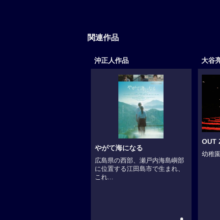
関連作品
沖正人作品
大谷
OUT 
やがて海になる
幼稚園
広島県の西部、瀬戸内海島嶼部
に位置する江田島市で生まれ、
これ...