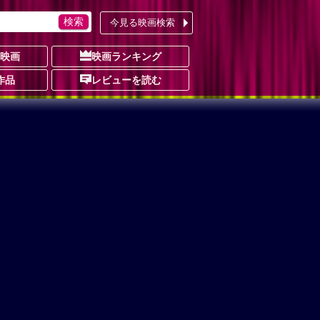
今見る映画検索
の映画
映画ランキング
作品
レビューを読む