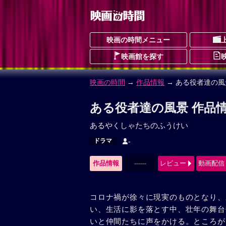
映画の時間メニュー
映画館を探す
映画の時間
→
作品情報
→ ある役者達の風
ある役者達の風景 作品
あるやくしゃたちのふうけい
ドラマ
-
作品情報
------
レビュー
動画配信
コロナ禍が徐々に現実のものとなり、
い、生活に影を落とす中、壮年の舞台
いと仲間たちに声をかける。ところが