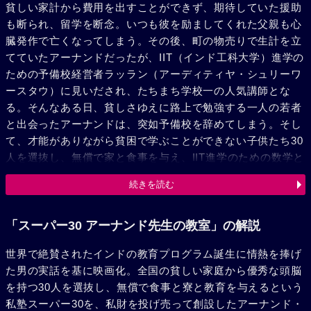
貧しい家計から費用を出すことができず、期待していた援助
も断られ、留学を断念。いつも彼を励ましてくれた父親も心
臓発作で亡くなってしまう。その後、町の物売りで生計を立
てていたアーナンドだったが、IIT（インド工科大学）進学の
ための予備校経営者ラッラン（アーディティヤ・シュリーワ
ースタウ）に見いだされ、たちまち学校一の人気講師とな
る。そんなある日、貧しさゆえに路上で勉強する一人の若者
と出会ったアーナンドは、突如予備校を辞めてしまう。そし
て、才能がありながら貧困で学ぶことができない子供たち30
人を選抜し、無償で家と食事を与え、IIT進学のための数学と
物理を教える私塾スーパー30を、私財を投げ売って開設。資
続きを読む
金に苦しみ、教育をビジネスとしか考えないラッランから
様々な妨害を受けながらも、アーナンドは型破りな教育で生
徒たちに自信を持たせてゆく……。
「スーパー30 アーナンド先生の教室」の解説
世界で絶賛されたインドの教育プログラム誕生に情熱を捧げ
た男の実話を基に映画化。全国の貧しい家庭から優秀な頭脳
を持つ30人を選抜し、無償で食事と寮と教育を与えるという
私塾スーパー30を、私財を投げ売って創設したアーナンド・