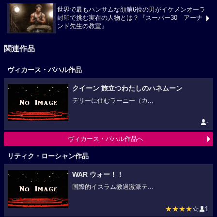
世界で最もハンサムな顔第6位の男がイケメンオーラ
封印で挑む実在の人物とは？『スーパー30 アーナ
ンド先生の教室』
関連作品
ヴィカース・バハル作品
クイーン 旅立つわたしのハネムーン
デリーに住むラーニー（カ...
-
ヴィカース・バハル作品へ
リティク・ローシャン作品
WAR ウォー！！
国際的イスラム教過激派テ...
★★★★
☆
1