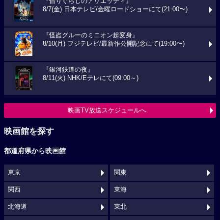
『借りぐらしのアリエッティ』
8/7(金) 日本テレビ/金曜ロードショーにて(21:00〜)
『怪盗グルーのミニオン超変身』
8/10(月) フジテレビ/最新作公開記念にて(19:00〜)
『銀河鉄道の夜』
8/11(火) NHK/Eテレにて(09:00～)
映画TV放送スケジュールへ
映画館を探す
都道府県から映画館
東京
関東
関西
東海
北海道
東北