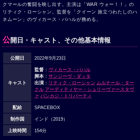
クマールの奮闘を映し出す。主演は「WAR ウォー！！」の
リティク・ローシャン。監督を「クイーン 旅立つわたしのハ
ネムーン」のヴィカース・バハルが務める。
公
開日・キャスト、その他基本情報
公開日
2022年9月23日
監督
：
ヴィカース・バハル
脚本
：
サンジーヴ・ダッタ
キャスト
出演
：
リティク・ローシャン
ムルナール・ター
クル
アーディティヤー・シュリーヴァースタヴ
ァ
パンカジ・トリパーティ
配給
SPACEBOX
制作国
インド（2019）
上映時間
154分