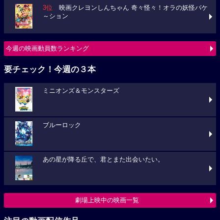
3位
映画クレヨンしんちゃん 奇々怪々！オラの妖怪バケ
～ション
今週の映画動員数ランキング
要チェック！今週の３本
ミニオンズ＆モンスターズ
ブルーロック
あの星が降る丘で、君とまた出会いたい。
劇場上映中の映画一覧