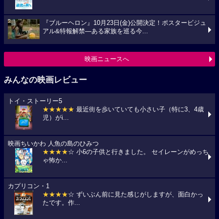
『ブルーヘロン』10月23日(金)公開決定！ポスタービジュ
アル&特報解禁―ある家族を巡る今...
映画ニュースへ
みんなの映画レビュー
トイ・ストーリー5
★★★★★
最近街を歩いていても小さい子（特に3、4歳
児）がi...
映画ちいかわ 人魚の島のひみつ
★★★★
☆ 小6の子供と行きました。 セイレーンがめっち
ゃ怖か...
カプリコン・1
★★★★
☆ ずいぶん前に見た感じがしますが、面白かっ
たです。作...