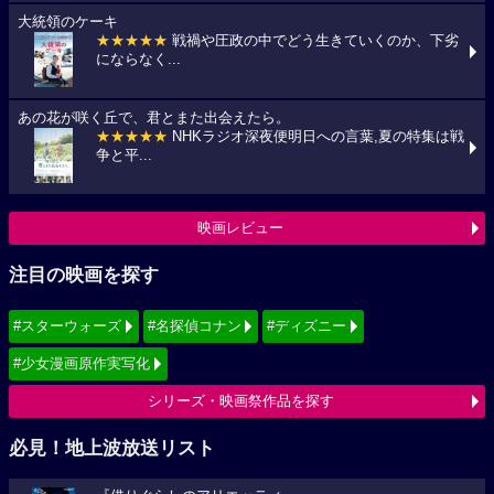
大統領のケーキ
★★★★★
戦禍や圧政の中でどう生きていくのか、下劣
にならなく...
あの花が咲く丘で、君とまた出会えたら。
★★★★★
NHKラジオ深夜便明日への言葉,夏の特集は戦
争と平...
映画レビュー
注目の映画を探す
#スターウォーズ
#名探偵コナン
#ディズニー
#少女漫画原作実写化
シリーズ・映画祭作品を探す
必見！地上波放送リスト