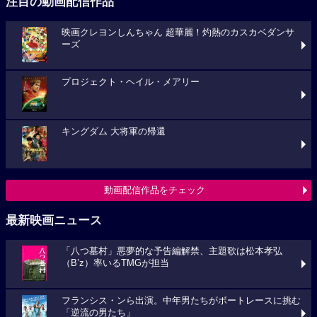
注目の動画配信作品
映画クレヨンしんちゃん 超華麗！灼熱のカスカベダンサ
ーズ
プロジェクト・ヘイル・メアリー
キングダム 大将軍の帰還
動画配信作品をチェック
最新映画ニュース
「八つ墓村」悪夢的な予告編解禁、主題歌は松本孝弘
（B’z）率いるTMGが担当
フランシス・ンら出演。中年男たちがボートレースに挑む
「逆流の男たち」