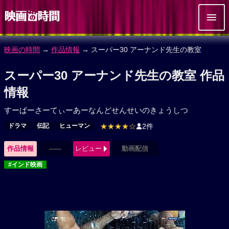
映画の時間
→
作品情報
→ スーパー30 アーナンド先生の教室
スーパー30 アーナンド先生の教室 作品
情報
すーぱーさーてぃーあーなんどせんせいのきょうしつ
ドラマ
伝記
ヒューマン
★★★★☆
2件
作品情報
------
レビュー
動画配信
#インド映画