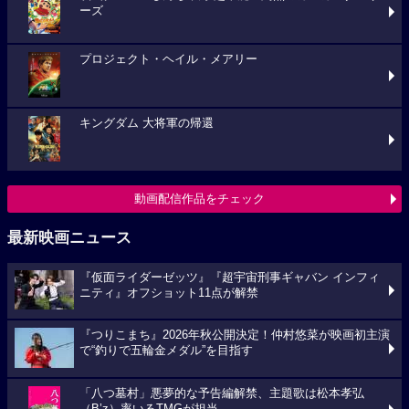
ーズ
プロジェクト・ヘイル・メアリー
キングダム 大将軍の帰還
動画配信作品をチェック
最新映画ニュース
『仮面ライダーゼッツ』『超宇宙刑事ギャバン インフィ
ニティ』オフショット11点が解禁
『つりこまち』2026年秋公開決定！仲村悠菜が映画初主演
で“釣りで五輪金メダル”を目指す
「八つ墓村」悪夢的な予告編解禁、主題歌は松本孝弘
（B’z）率いるTMGが担当