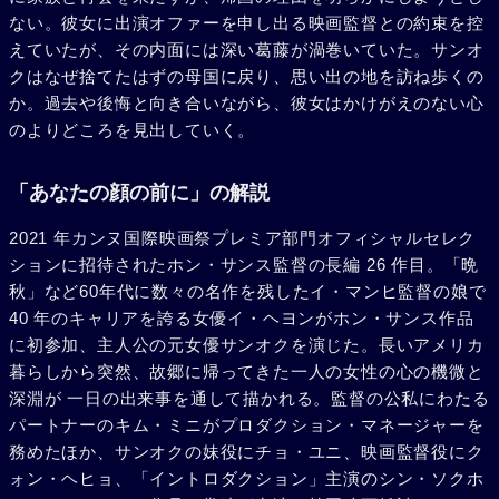
ない。彼女に出演オファーを申し出る映画監督との約束を控
えていたが、その内面には深い葛藤が渦巻いていた。サンオ
クはなぜ捨てたはずの母国に戻り、思い出の地を訪ね歩くの
か。過去や後悔と向き合いながら、彼女はかけがえのない心
のよりどころを見出していく。
「あなたの顔の前に」の解説
2021 年カンヌ国際映画祭プレミア部門オフィシャルセレク
ションに招待されたホン・サンス監督の長編 26 作目。「晩
秋」など60年代に数々の名作を残したイ・マンヒ監督の娘で
40 年のキャリアを誇る女優イ・ヘヨンがホン・サンス作品
に初参加、主人公の元女優サンオクを演じた。長いアメリカ
暮らしから突然、故郷に帰ってきた一人の女性の心の機微と
深淵が 一日の出来事を通して描かれる。監督の公私にわたる
パートナーのキム・ミニがプロダクション・マネージャーを
務めたほか、サンオクの妹役にチョ・ユニ、映画監督役にク
ォン・ヘヒョ、「イントロダクション」主演のシン・ソクホ