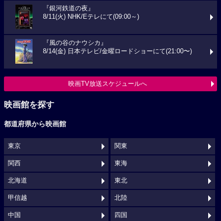
『銀河鉄道の夜』
8/11(火) NHK/Eテレにて(09:00～)
『風の谷のナウシカ』
8/14(金) 日本テレビ/金曜ロードショーにて(21:00〜)
映画TV放送スケジュールへ
映画館を探す
都道府県から映画館
東京
関東
関西
東海
北海道
東北
甲信越
北陸
中国
四国