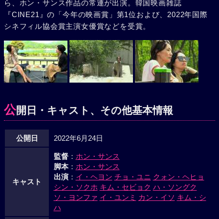
ら、ホン・サンス作品の常連が出演。韓国映画雑誌
『CINE21』の「今年の映画賞」第1位および、2022年国際
シネフィル協会賞主演女優賞などを受賞。
公
開日・キャスト、その他基本情報
公開日
2022年6月24日
監督
：
ホン・サンス
脚本
：
ホン・サンス
出演
：
イ・ヘヨン
チョ・ユニ
クォン・ヘヒョ
キャスト
シン・ソクホ
キム・セビョク
ハ・ソングク
ソ・ヨンファ
イ・ユンミ
カン・イソ
キム・シ
ハ