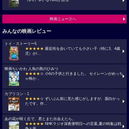
映画ニュースへ
みんなの映画レビュー
トイ・ストーリー5
★★★★★
最近街を歩いていても小さい子（特に3、4歳
児）がi...
映画ちいかわ 人魚の島のひみつ
★★★★
☆ 小6の子供と行きました。 セイレーンがめっち
ゃ怖か...
カプリコン・1
★★★★
☆ ずいぶん前に見た感じがしますが、面白かっ
たです。作...
あの花が咲く丘で、君とまた出会えたら。
★★★★★
NHKラジオ深夜便明日への言葉,夏の特集は戦
争と平...