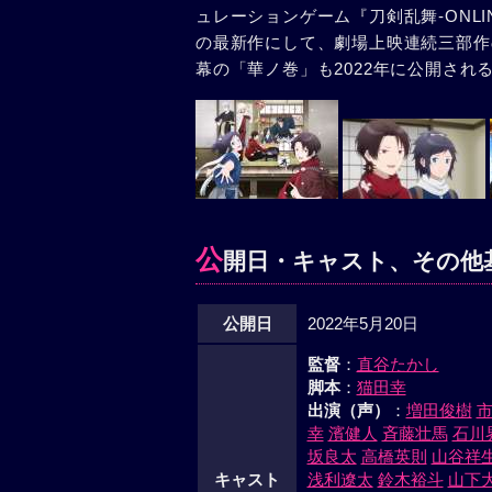
ュレーションゲーム『刀剣乱舞-ONLI
の最新作にして、劇場上映連続三部作
幕の「華ノ巻」も2022年に公開され
公
開日・キャスト、その他
公開日
2022年5月20日
監督
：
直谷たかし
脚本
：
猫田幸
出演（声）
：
増田俊樹
幸
濱健人
斉藤壮馬
石川
坂良太
高橋英則
山谷祥
キャスト
浅利遼太
鈴木裕斗
山下