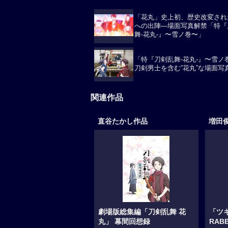
「花丸」史上初、歴史改変され
への出陣―場面写真解禁「特『
舞-花丸-』〜雪ノ巻〜」
「特『刀剣乱舞-花丸-』〜雪ノ
刀剣男士を含む”花丸”な場面写
関連作品
直谷たかし作品
増田
劇場版総集編「刀剣乱舞 花
「ツ
丸」 幕間回想録
RABB