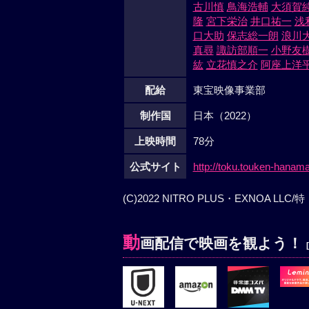
古川慎
鳥海浩輔
大須賀
隆
宮下栄治
井口祐一
浅
口大助
保志総一朗
浪川
真尋
諏訪部順一
小野友
紘
立花慎之介
阿座上洋
配給
東宝映像事業部
制作国
日本（2022）
上映時間
78分
公式サイト
http://toku.touken-hanama
(C)2022 NITRO PLUS・EXNOA 
動
画配信で映画を観よう！