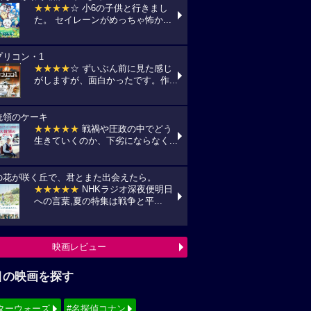
★★★★
☆ 小6の子供と行きまし
た。 セイレーンがめっちゃ怖か...
プリコン・1
★★★★
☆ ずいぶん前に見た感じ
がしますが、面白かったです。作...
統領のケーキ
★★★★★
戦禍や圧政の中でどう
生きていくのか、下劣にならなく...
の花が咲く丘で、君とまた出会えたら。
★★★★★
NHKラジオ深夜便明日
への言葉,夏の特集は戦争と平...
映画レビュー
目の映画を探す
ターウォーズ
#名探偵コナン