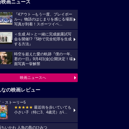
新映画ニュース
『4アウト ─もう一度、プレイボー
ル─』物語のはじまりを感じる場面
写真が到着！スポーツイベ...
＜生成 AI＞と一緒に完成披露試写
会を開催!?『5秒で完全犯罪を生成
する方法』
時空を超えた愛の軌跡『僕の一年、
君の一日』9月4日(金)公開決定！場
面写真一挙解禁
映画ニュースへ
んなの映画レビュー
イ・ストーリー5
★★★★★
最近街を歩いていても
小さい子（特に3、4歳児）がi...
画ちいかわ 人魚の島のひみつ