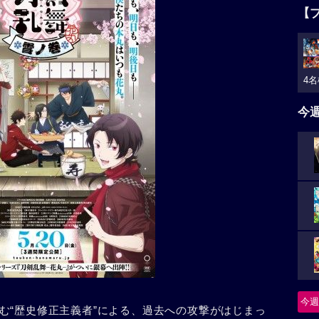
【
4名
今
今週
む“歴史修正主義者”による、過去への攻撃がはじまっ