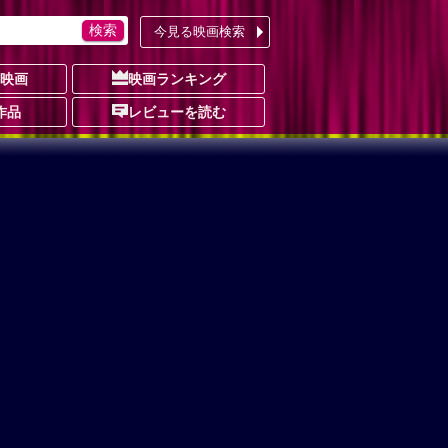
今見る映画検索
の映画
映画ランキング
作品
レビューを読む