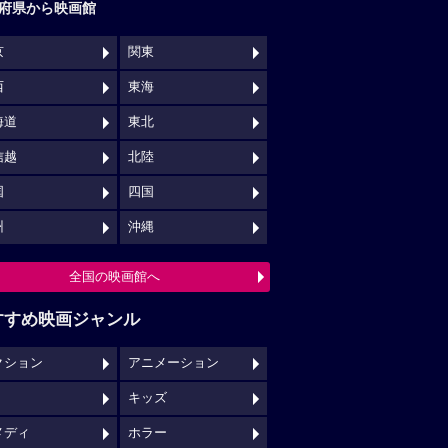
府県から映画館
京
関東
西
東海
海道
東北
信越
北陸
国
四国
州
沖縄
全国の映画館へ
すすめ映画ジャンル
クション
アニメーション
キッズ
メディ
ホラー