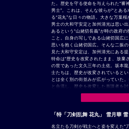
た。歴史を守る使命を与えられた“審
男士”。これは、そんな彼らが“とあ
る“花丸”な日々の物語。大きな万葉
男士の大和守安定と加州清光は思い出
あるという“山姥切長義”が時の政府
こと。自身の写しである山姥切国広に
思いを抱く山姥切国広。そんな二振の
見た大和守安定は、加州清光にある提
特命は“歴史を改変されたまま、放棄
の世であった文久三年の土佐。坂本龍
士たちは、歴史が改変されているとい
とは全く別の街並みが広がっていた。
と合流し、歴史を改変した首謀者を討
「特「刀剣乱舞 花丸」 雪月華 
名立たる刀剣が戦士へと姿を変えた“