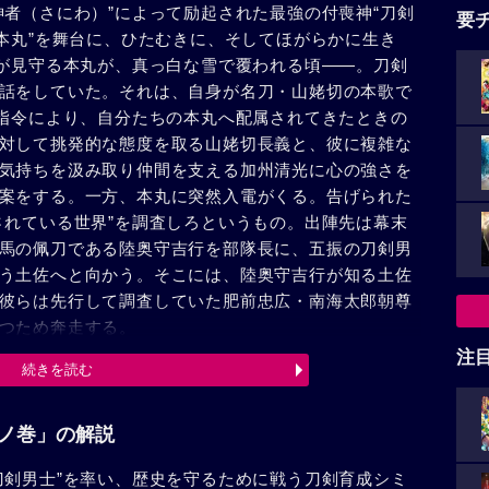
神者（さにわ）”によって励起された最強の付喪神“刀剣
要
る本丸”を舞台に、ひたむきに、そしてほがらかに生き
桜が見守る本丸が、真っ白な雪で覆われる頃――。刀剣
話をしていた。それは、自身が名刀・山姥切の本歌で
の指令により、自分たちの本丸へ配属されてきたときの
対して挑発的な態度を取る山姥切長義と、彼に複雑な
気持ちを汲み取り仲間を支える加州清光に心の強さを
案をする。一方、本丸に突然入電がくる。告げられた
されている世界”を調査しろというもの。出陣先は幕末
馬の佩刀である陸奥守吉行を部隊長に、五振の刀剣男
う土佐へと向かう。そこには、陸奥守吉行が知る土佐
彼らは先行して調査していた肥前忠広・南海太郎朝尊
つため奔走する。
注
続きを読む
雪ノ巻」の解説
刀剣男士”を率い、歴史を守るために戦う刀剣育成シミ