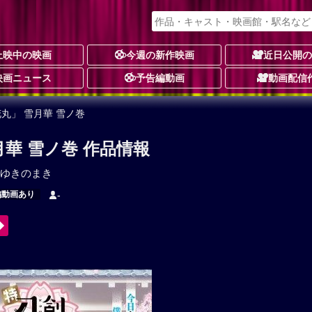
上映中の映画
今週の新作映画
近日公開
映画ニュース
予告編動画
動画配信
丸」 雪月華 雪ノ巻
月華 雪ノ巻 作品情報
ゆきのまき
編動画あり
-