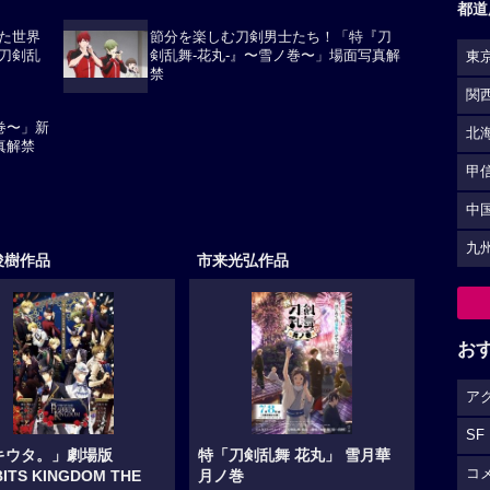
都道
た世界
節分を楽しむ刀剣男士たち！「特『刀
刀剣乱
剣乱舞-花丸-』〜雪ノ巻〜」場面写真解
東
禁
関
巻〜」新
北
真解禁
甲
中
九
俊樹作品
市来光弘作品
お
ア
SF
キウタ。」劇場版
特「刀剣乱舞 花丸」 雪月華
コ
ITS KINGDOM THE
月ノ巻