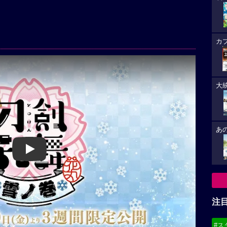
カ
大
あ
Play
注
#ス