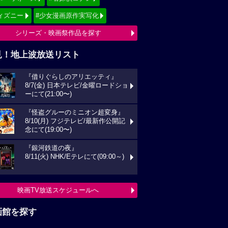
ィズニー
#少女漫画原作実写化
シリーズ・映画祭作品を探す
見！地上波放送リスト
『借りぐらしのアリエッティ』
8/7(金) 日本テレビ/金曜ロードショ
ーにて(21:00〜)
『怪盗グルーのミニオン超変身』
8/10(月) フジテレビ/最新作公開記
念にて(19:00〜)
『銀河鉄道の夜』
8/11(火) NHK/Eテレにて(09:00～)
映画TV放送スケジュールへ
画館を探す