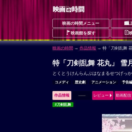
映画の時間メニュー
映画館を探す
映画の時間
→
作品情報
→ 特「刀剣乱舞 花
特「刀剣乱舞 花丸」 雪
とくとうけんらんぶはなまるせつげっか
コメディ
歴史劇
アニメーション
予告
作品情報
------
レビュー
動画配信
#刀剣乱舞