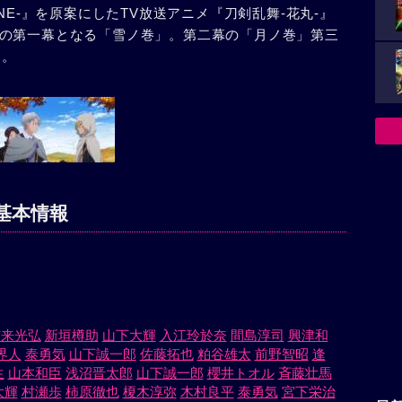
NE-』を原案にしたTV放送アニメ『刀剣乱舞-花丸-』
の第一幕となる「雪ノ巻」。第二幕の「月ノ巻」第三
る。
基本情報
市来光弘
新垣樽助
山下大輝
入江玲於奈
間島淳司
興津和
界人
泰勇気
山下誠一郎
佐藤拓也
粕谷雄太
前野智昭
逢
生
山本和臣
浅沼晋太郎
山下誠一郎
櫻井トオル
斉藤壮馬
大輝
村瀬歩
柿原徹也
榎木淳弥
木村良平
泰勇気
宮下栄治