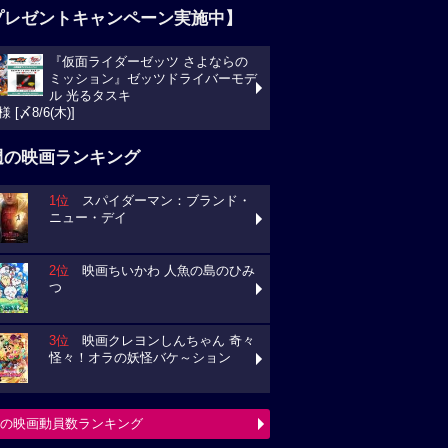
プレゼントキャンペーン実施中】
『仮面ライダーゼッツ さよならの
ミッション』ゼッツドライバーモデ
ル 光るタスキ
様 [〆8/6(木)]
週の映画ランキング
1位
スパイダーマン：ブランド・
ニュー・デイ
2位
映画ちいかわ 人魚の島のひみ
つ
3位
映画クレヨンしんちゃん 奇々
怪々！オラの妖怪バケ～ション
の映画動員数ランキング