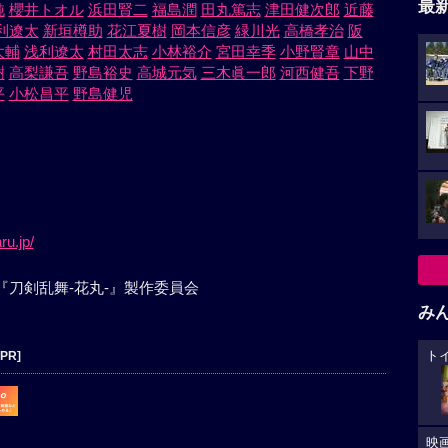
最
純
櫻井トオル
浜田賢二
福島潤
田丸篤志
津田健次郎
近藤
利遼太
新垣樽助
花江夏樹
岡本信彦
緑川光
高橋孝治
阪
大輔
浅利遼太
村田太志
小林裕介
宮田幸季
小野賢章
山中
樹
高梨謙吾
野島裕史
高城元気
三木眞一郎
河西健吾
下野
平
小松昌平
野島健児
ru.jp/
LLC/特『⼑剣乱舞-花丸-』製作委員会
み
[PR]
ト
映