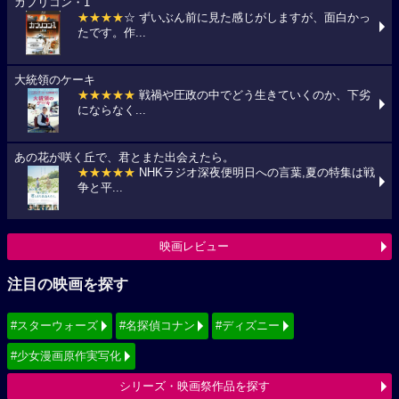
カプリコン・1
★★★★
☆ ずいぶん前に見た感じがしますが、面白かっ
たです。作...
大統領のケーキ
★★★★★
戦禍や圧政の中でどう生きていくのか、下劣
にならなく...
あの花が咲く丘で、君とまた出会えたら。
★★★★★
NHKラジオ深夜便明日への言葉,夏の特集は戦
争と平...
映画レビュー
注目の映画を探す
#スターウォーズ
#名探偵コナン
#ディズニー
#少女漫画原作実写化
シリーズ・映画祭作品を探す