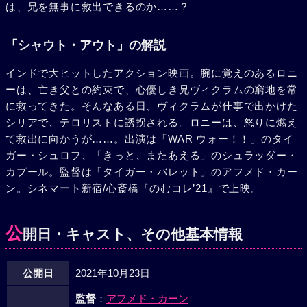
は、兄を無事に救出できるのか……？
「シャウト・アウト」の解説
インドで大ヒットしたアクション映画。腕に覚えのあるロニ
ーは、亡き父との約束で、心優しき兄ヴィクラムの窮地を常
に救ってきた。そんなある日、ヴィクラムが仕事で出かけた
シリアで、テロリストに誘拐される。ロニーは、怒りに燃え
て救出に向かうが……。出演は「WAR ウォー！！」のタイ
ガー・シュロフ、「きっと、またあえる」のシュラッダー・
カプール。監督は「タイガー・バレット」のアフメド・カー
ン。シネマート新宿/心斎橋『のむコレ’21』で上映。
公
開日・キャスト、その他基本情報
公開日
2021年10月23日
監督
：
アフメド・カーン