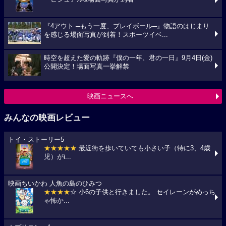
『4アウト ─もう一度、プレイボール─』物語のはじまり
を感じる場面写真が到着！スポーツイベ...
時空を超えた愛の軌跡『僕の一年、君の一日』9月4日(金)
公開決定！場面写真一挙解禁
映画ニュースへ
みんなの映画レビュー
トイ・ストーリー5
★★★★★
最近街を歩いていても小さい子（特に3、4歳
児）がi...
映画ちいかわ 人魚の島のひみつ
★★★★
☆ 小6の子供と行きました。 セイレーンがめっち
ゃ怖か...