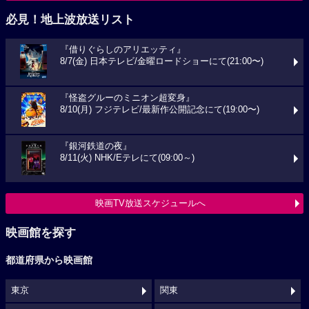
必見！地上波放送リスト
『借りぐらしのアリエッティ』
8/7(金) 日本テレビ/金曜ロードショーにて(21:00〜)
『怪盗グルーのミニオン超変身』
8/10(月) フジテレビ/最新作公開記念にて(19:00〜)
『銀河鉄道の夜』
8/11(火) NHK/Eテレにて(09:00～)
映画TV放送スケジュールへ
映画館を探す
都道府県から映画館
東京
関東