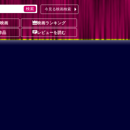
今見る映画検索
の映画
映画ランキング
作品
レビューを読む