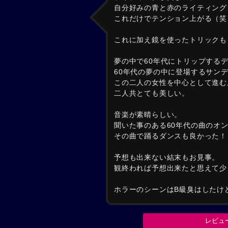
自分好みの青と赤のライティング
これだけでテンション上がる（笑
これに加え鏡を使ったトリックも
夢の中で60年代にトリップする
60年代の夢の中に登場するサン
この二人の女性を中心として進む
二人共とても美しい。
音楽が素晴らしい。
聞いた事のある60年代の曲のオ
その曲で踊るダンスも良かった！
予想も出来ない結末もお見事。
観終われば予想出来たと思えて少
ホラーのシーンはB級臭はしたけど
レビュ