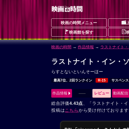
映画の時間メニュー
映画館を探す
映画の時間
→
作品情報
→
ラストナイト・
ラストナイト・イン・ソ
らすとないといんそーほー
最高7位、2回ランクイン
R-15
サスペンス
作品情報
------
レビュー
動画配信
総合評価
4.43点
、「ラストナイト・イ
投稿は
こちら
から受け付けております