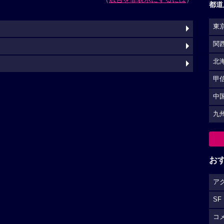
都道
東
関
北
甲
中
九
お
ア
SF
コ