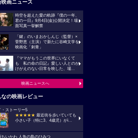
新映画ニュース
時空を超えた愛の軌跡『僕の一年、
君の一日』9月4日(金)公開決定！場
面写真一挙解禁
「鍵」のいまおかしんじ（監督）×
菅野恵（主演）で新たに谷崎文学を
映画化「刺青」
『ママがもうこの世界にいなくて
も 私の命の日記』愛しい人とのか
けがえのない日常を映した、場...
映画ニュースへ
んなの映画レビュー
イ・ストーリー5
★★★★★
最近街を歩いていても
小さい子（特に3、4歳児）がi...
画ちいかわ 人魚の島のひみつ