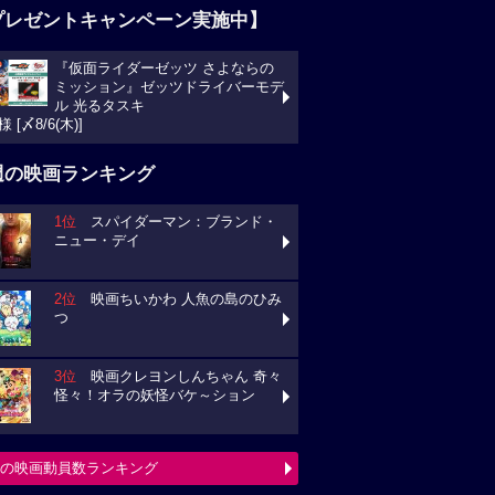
プレゼントキャンペーン実施中】
『仮面ライダーゼッツ さよならの
ミッション』ゼッツドライバーモデ
ル 光るタスキ
様 [〆8/6(木)]
週の映画ランキング
1位
スパイダーマン：ブランド・
ニュー・デイ
2位
映画ちいかわ 人魚の島のひみ
つ
3位
映画クレヨンしんちゃん 奇々
怪々！オラの妖怪バケ～ション
の映画動員数ランキング