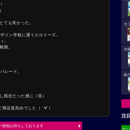
！
）
とても良かった。
カ
デザイン学校に通うエロイーズ。
ディ。
展開。
大
ンパレード。
あ
し残念だった感じ（笑）
満足度高めでした（ ´∀`）
注
ー投稿お待ちしております
#ス