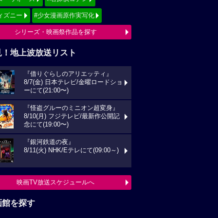
ィズニー
#少女漫画原作実写化
シリーズ・映画祭作品を探す
見！地上波放送リスト
『借りぐらしのアリエッティ』
8/7(金) 日本テレビ/金曜ロードショ
ーにて(21:00〜)
『怪盗グルーのミニオン超変身』
8/10(月) フジテレビ/最新作公開記
念にて(19:00〜)
『銀河鉄道の夜』
8/11(火) NHK/Eテレにて(09:00～)
映画TV放送スケジュールへ
画館を探す