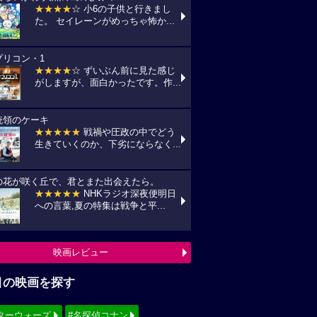
★★★★
☆ 小6の子供と行きまし
た。 セイレーンがめっちゃ怖か...
プリコン・1
★★★★
☆ ずいぶん前に見た感じ
がしますが、面白かったです。作...
統領のケーキ
★★★★★
戦禍や圧政の中でどう
生きていくのか、下劣にならなく...
の花が咲く丘で、君とまた出会えたら。
★★★★★
NHKラジオ深夜便明日
への言葉,夏の特集は戦争と平...
映画レビュー
目の映画を探す
ターウォーズ
#名探偵コナン