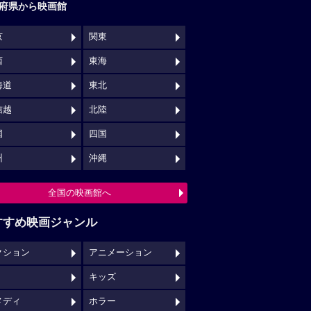
府県から映画館
京
関東
西
東海
海道
東北
信越
北陸
国
四国
州
沖縄
全国の映画館へ
すすめ映画ジャンル
クション
アニメーション
キッズ
メディ
ホラー