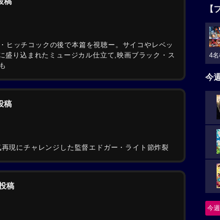
の投稿
【
・ヒッチコックの後で本篇を視聴ー。サイコやレベッ
妙に盛り込まれたミュージカル仕立て,映画ブラック・ス
4名
も
今
の投稿
雰囲気再現にチャレンジした監督エドガー・ライト節炸裂
の投稿
今週