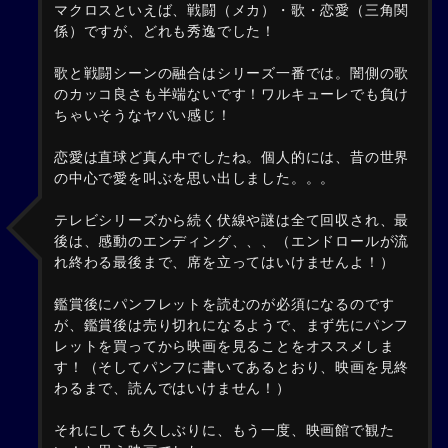
マクロスといえば、戦闘（メカ）・歌・恋愛（三角関
係）ですが、どれも秀逸でした！
歌と戦闘シーンの融合はシリーズ一番では。闇側の歌
のカッコ良さも半端ないです！ワルキューレでも負け
ちゃいそうなヤバい感じ！
恋愛は直球ど真ん中でしたね。個人的には、昔の世界
の中心で愛を叫ぶを思い出しました。。。
テレビシリーズから続く伏線や謎は全て回収され、最
後は、感動のエンディング、、、（エンドロールが流
れ終わる最後まで、席を立ってはいけませんよ！）
鑑賞後にパンフレットを読むのが必須になるのです
が、鑑賞後は売り切れになるようで、まず先にパンフ
レットを買ってから映画を見ることをオススメしま
す！（そしてパンフに書いてあるとおり、映画を見終
わるまで、読んではいけません！）
それにしても久しぶりに、もう一度、映画館で観た