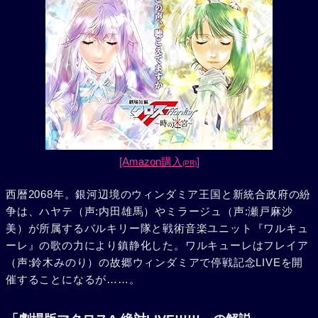
[Amazon購入
]
(PR)
西暦2068年。銀河辺境のウィンダミア王国と新統合政府の紛
争は、ハヤテ（声:内田雄馬）やミラージュ（声:瀬戸麻沙
美）が所属するバルキリー隊と戦術音楽ユニット『ワルキュ
ーレ』の歌の力により鎮静化した。ワルキューレはフレイア
（声:鈴木みのり）の故郷ウィンダミアで停戦記念LIVEを開
催することになるが……。