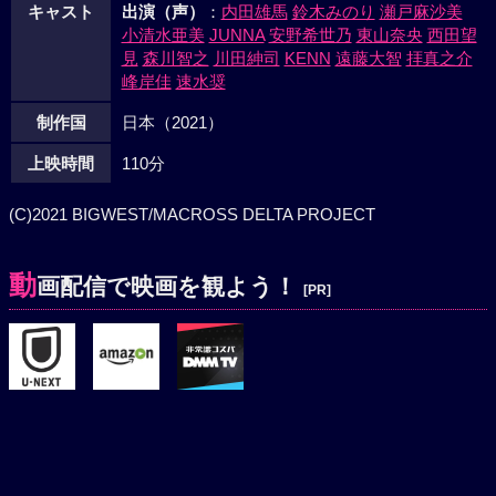
キャスト
出演（声）
：
内田雄馬
鈴木みのり
瀬戸麻沙美
小清水亜美
JUNNA
安野希世乃
東山奈央
西田望
見
森川智之
川田紳司
KENN
遠藤大智
拝真之介
峰岸佳
速水奨
制作国
日本（2021）
上映時間
110分
(C)2021 BIGWEST/MACROSS DELTA PROJECT
動
画配信で映画を観よう！
[PR]