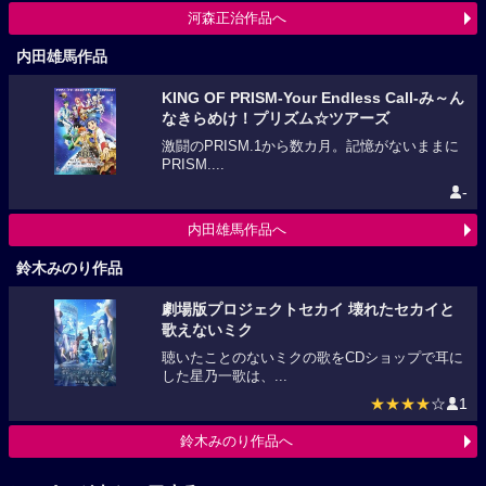
河森正治作品へ
内田雄馬作品
KING OF PRISM-Your Endless Call-み～ん
なきらめけ！プリズム☆ツアーズ
激闘のPRISM.1から数カ月。記憶がないままに
PRISM....
-
内田雄馬作品へ
鈴木みのり作品
劇場版プロジェクトセカイ 壊れたセカイと
歌えないミク
聴いたことのないミクの歌をCDショップで耳に
した星乃一歌は、...
★★★★
☆
1
鈴木みのり作品へ