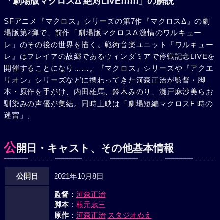
「劇場版マクロスΔ 絶対LIVE!!!!!!」の解説
SFアニメ『マクロス』シリーズの第7作『マクロスΔ』の劇
場版第2弾で、前作「劇場版マクロスΔ 激情のワルキュー
レ」のその後の世界を描く。戦術音楽ユニット『ワルキュー
レ』はフレイアの故郷であるウィンダミアで停戦記念LIVEを
開催することになり……。『マクロス』シリーズや『アクエ
リオン』シリーズなどに携わってきた河森正治が監督・脚
本・原作を手がけ、内田雄馬、鈴木みのり、瀬戸麻沙美らお
馴染みの声優が集結。同時上映は「劇場短編マクロスF 時の
迷宮」。
公
開日・キャスト、その他基本情報
公開日
2021年10月8日
監督
：
河森正治
脚本
：
根元歳三
原作
：
河森正治
スタジオぬえ