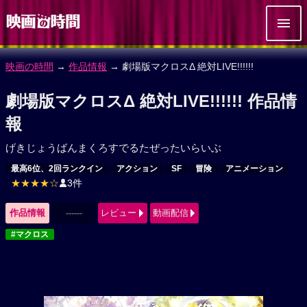
映画の時間
→
作品情報
→ 劇場版マクロスΔ 絶対LIVE!!!!!!
劇場版マクロスΔ 絶対LIVE!!!!!! 作品情
報
げきじょうばんまくろすでるたぜったいらいぶ
最高6位、2回ランクイン
アクション
SF
冒険
アニメーション
★★★★☆
3件
作品情報
------
レビュー
動画配信
#マクロス