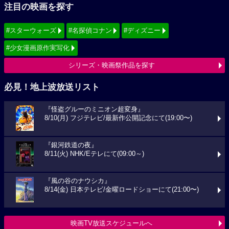
注目の映画を探す
#スターウォーズ
#名探偵コナン
#ディズニー
#少女漫画原作実写化
シリーズ・映画祭作品を探す
必見！地上波放送リスト
『怪盗グルーのミニオン超変身』
8/10(月) フジテレビ/最新作公開記念にて(19:00〜)
『銀河鉄道の夜』
8/11(火) NHK/Eテレにて(09:00～)
『風の谷のナウシカ』
8/14(金) 日本テレビ/金曜ロードショーにて(21:00〜)
映画TV放送スケジュールへ