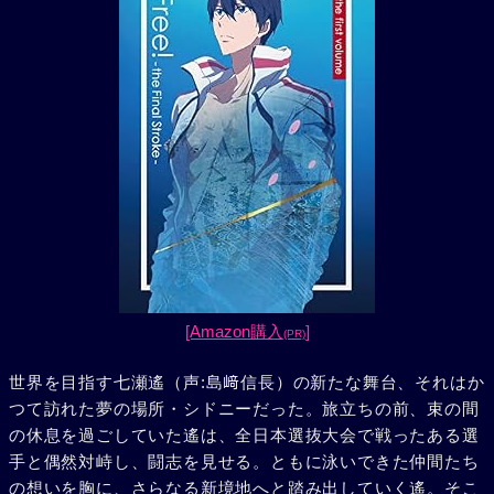
[Amazon購入
]
(PR)
世界を目指す七瀬遙（声:島﨑信長）の新たな舞台、それはか
つて訪れた夢の場所・シドニーだった。旅立ちの前、束の間
の休息を過ごしていた遙は、全日本選抜大会で戦ったある選
手と偶然対峙し、闘志を見せる。ともに泳いできた仲間たち
の想いを胸に、さらなる新境地へと踏み出していく遙。そこ