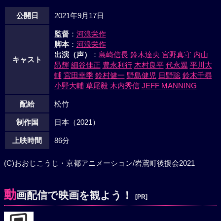
公開日
2021年9月17日
監督
：
河浪栄作
脚本
：
河浪栄作
出演（声）
：
島崎信長
鈴木達央
宮野真守
内山
キャスト
昂輝
細谷佳正
豊永利行
木村良平
代永翼
平川大
輔
宮田幸季
鈴村健一
野島健児
日野聡
鈴木千尋
小野大輔
草尾毅
木内秀信
JEFF MANNING
配給
松竹
制作国
日本（2021）
上映時間
86分
(C)おおじこうじ・京都アニメーション/岩鳶町後援会2021
動
画配信で映画を観よう！
[PR]