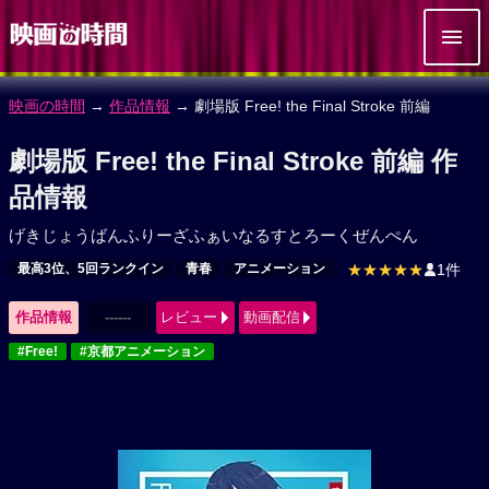
映画の時間
→
作品情報
→ 劇場版 Free! the Final Stroke 前編
劇場版 Free! the Final Stroke 前編 作
品情報
げきじょうばんふりーざふぁいなるすとろーくぜんぺん
最高3位、5回ランクイン
青春
アニメーション
★★★★★
1件
作品情報
------
レビュー
動画配信
#Free!
#京都アニメーション