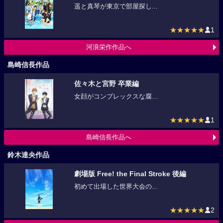
遥と真琴が東京で部屋探し...
★★★★★
1
河浪栄作作品へ
島崎信長作品
佐々木と宮野 卒業編
女顔がコンプレックスな腐...
★★★★★
1
島崎信長作品へ
鈴木達央作品
劇場版 Free! the Final Stroke 後編
初めて出場した世界大会の...
★★★★★
2