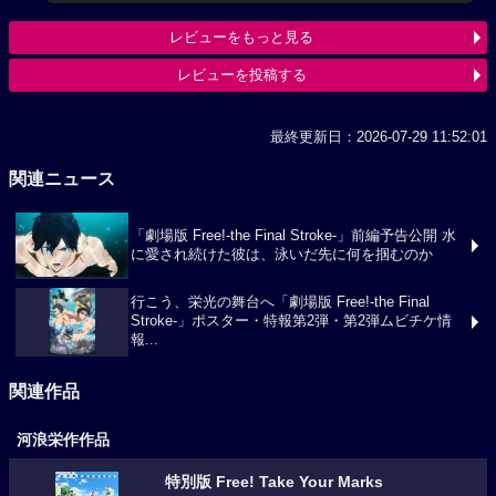
レビューをもっと見る
レビューを投稿する
最終更新日：2026-07-29 11:52:01
関連ニュース
「劇場版 Free!-the Final Stroke-」前編予告公開 水
に愛され続けた彼は、泳いだ先に何を掴むのか
行こう、栄光の舞台へ「劇場版 Free!-the Final
Stroke-」ポスター・特報第2弾・第2弾ムビチケ情
報...
関連作品
河浪栄作作品
特別版 Free! Take Your Marks