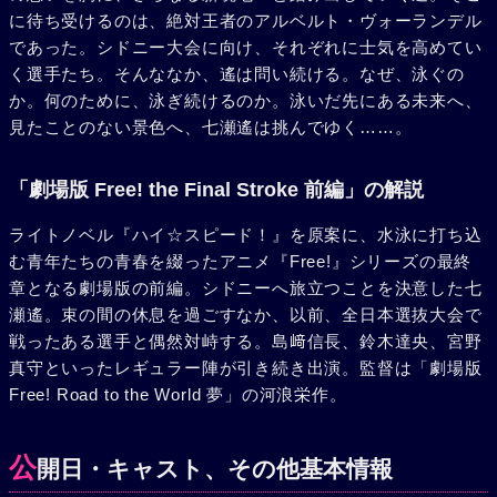
に待ち受けるのは、絶対王者のアルベルト・ヴォーランデル
であった。シドニー大会に向け、それぞれに士気を高めてい
く選手たち。そんななか、遙は問い続ける。なぜ、泳ぐの
か。何のために、泳ぎ続けるのか。泳いだ先にある未来へ、
見たことのない景色へ、七瀬遙は挑んでゆく……。
「劇場版 Free! the Final Stroke 前編」の解説
ライトノベル『ハイ☆スピード！』を原案に、水泳に打ち込
む青年たちの青春を綴ったアニメ『Free!』シリーズの最終
章となる劇場版の前編。シドニーへ旅立つことを決意した七
瀬遙。束の間の休息を過ごすなか、以前、全日本選抜大会で
戦ったある選手と偶然対峙する。島﨑信長、鈴木達央、宮野
真守といったレギュラー陣が引き続き出演。監督は「劇場版
Free! Road to the World 夢」の河浪栄作。
公
開日・キャスト、その他基本情報