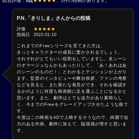
総合評価：
5点
★★★★★
、1件の投稿があります。
P.N.「きりしま」さんからの投稿
評価
★★★★★
投稿日
2022-01-10
これまでのFreeシリーズを見てきた方は、
きっとキャラクターの成長に驚かされるでしょう。
それぞれがとてもいい役割をしていますし、名シーン
のオマージュなんかもあったりして、「あ！あれはあ
のシーンのものだ！」とわかるとテンションが上がり
ます。監督のインタビューや舞台挨拶、ファンの考察
などを見ると、また新たな発見ができ、それを確認す
るかのように何度も映画館に足を運ぶことになるかと
思います。また、劇伴はとても迫力があり素晴らし
く、今までのFreeをグレードアップさせたような曲で
す。
今度はこの映画を4Dで上映するそうなので、綺麗で迫
力のある作画、劇伴に加えて、臨場感が増すと思いま
す。