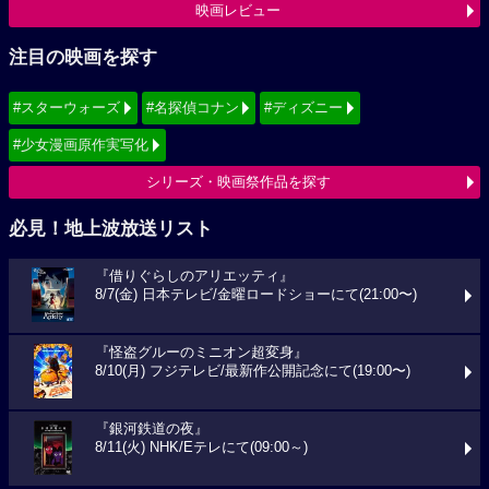
映画レビュー
注目の映画を探す
#スターウォーズ
#名探偵コナン
#ディズニー
#少女漫画原作実写化
シリーズ・映画祭作品を探す
必見！地上波放送リスト
『借りぐらしのアリエッティ』
8/7(金) 日本テレビ/金曜ロードショーにて(21:00〜)
『怪盗グルーのミニオン超変身』
8/10(月) フジテレビ/最新作公開記念にて(19:00〜)
『銀河鉄道の夜』
8/11(火) NHK/Eテレにて(09:00～)