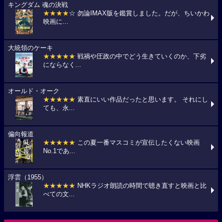
キングダム 魂の決戦
★★★★
☆ 勿論IMAX版を鑑賞しました。だが、ちいかわ
映画に...
大統領のケーキ
★★★★★
戦禍や圧政の中でどう生きていくのか、下劣
にならなく...
オールド・オーク
★★★★★
素直にいい作品だったと思います。 それにし
ても、永...
偏向報道
★★★★★
この夏一番マスコミが宣伝したくない映画
No.1であ...
浮雲（1955）
★★★★★
NHKラジオ朗読の時間で聴き直すと映画と比
べての文...