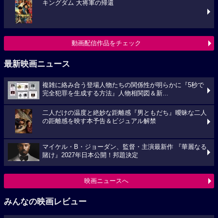
キングダム 大将軍の帰還
動画配信作品をチェック
最新映画ニュース
複雑に絡み合う登場人物たちの関係性が明らかに『5秒で
完全犯罪を生成する方法』人物相関図＆新...
二人だけの温度と絶妙な距離感『男ともだち』曖昧な二人
の距離感を映す本予告＆ビジュアル解禁
マイケル・B・ジョーダン、監督・主演最新作 『華麗なる
賭け』2027年日本公開！邦題決定
映画ニュースへ
みんなの映画レビュー