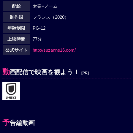
配給
太秦=ノーム
制作国
フランス（2020）
年齢制限
PG-12
上映時間
77分
公式サイト
http://suzanne16.com/
動
画配信で映画を観よう！
[PR]
予
告編動画