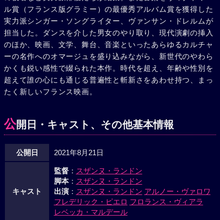
ル賞（フランス版グラミー）の最優秀アルバム賞を獲得した
実力派シンガー・ソングライター、ヴァンサン・ドレルムが
担当した。ダンスを介した男女のやり取り、現代演劇の挿入
のほか、映画、文学、舞台、音楽といったあらゆるカルチャ
ーの名作へのオマージュを盛り込みながら、新世代のやわら
かくも鋭い感性で綴られた本作。時代を超え、年齢や性別を
超えて誰の心にも通じる普遍性と斬新さをあわせ持つ、まっ
たく新しいフランス映画。
公
開日・キャスト、その他基本情報
公開日
2021年8月21日
監督
：
スザンヌ・ランドン
脚本
：
スザンヌ・ランドン
キャスト
出演
：
スザンヌ・ランドン
アルノー・ヴァロワ
フレデリック・ピエロ
フロランス・ヴィアラ
レベッカ・マルデール