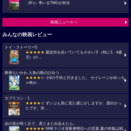
（B’z）率いるTMGが担当
映画ニュースへ
みんなの映画レビュー
トイ・ストーリー5
★★★★★
最近街を歩いていても小さい子（特に3、4歳
児）がi...
映画ちいかわ 人魚の島のひみつ
★★★★
☆ 小6の子供と行きました。 セイレーンがめっち
ゃ怖か...
カプリコン・1
★★★★
☆ ずいぶん前に見た感じがしますが、面白かっ
たです。作...
あの花が咲く丘で、君とまた出会えたら。
★★★★★
NHKラジオ深夜便明日への言葉,夏の特集は戦