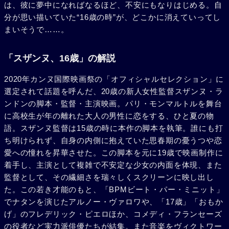
は、彼に夢中になればなるほど、不安にもなりはじめる。自
分が思い描いていた“16歳の時”が、どこかに消えていってし
まいそうで……。
「スザンヌ、16歳」の解説
2020年カンヌ国際映画祭の「オフィシャルセレクション」に
選定されて話題を呼んだ、20歳の新人女性監督スザンヌ・ラ
ンドンの脚本・監督・主演映画。パリ・モンマルトルを舞台
に高校生が年の離れた大人の男性に恋をする、ひと夏の物
語。スザンヌ監督は15歳の時に本作の脚本を執筆。誰にも打
ち明けられず、自身の内側に抱えていた思春期の憂うつや恋
愛への憧れを昇華させた。この脚本を元に19歳で映画制作に
着手し、主演として複雑で不安定な少女の内面を体現、また
監督として、その繊細さを瑞々しくスクリーンに映し出し
た。この若き才能のもと、「BPMビート・パー・ミニット」
でナタンを演じたアルノー・ヴァロワや、「17歳」「おもか
げ」のフレデリック・ピエロほか、コメディ・フランセーズ
の役者など実力派俳優たちが結集。また音楽をヴィクトワー