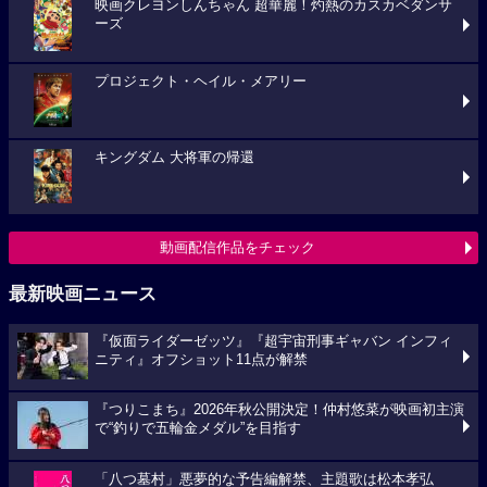
映画クレヨンしんちゃん 超華麗！灼熱のカスカベダンサ
ーズ
プロジェクト・ヘイル・メアリー
キングダム 大将軍の帰還
動画配信作品をチェック
最新映画ニュース
『仮面ライダーゼッツ』『超宇宙刑事ギャバン インフィ
ニティ』オフショット11点が解禁
『つりこまち』2026年秋公開決定！仲村悠菜が映画初主演
で“釣りで五輪金メダル”を目指す
「八つ墓村」悪夢的な予告編解禁、主題歌は松本孝弘