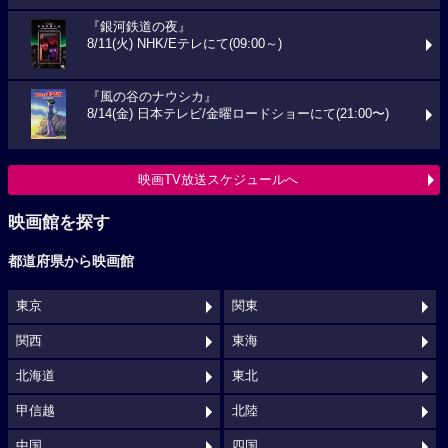
『銀河鉄道の夜』
8/11(火) NHK/Eテレにて(09:00～)
『風の谷のナウシカ』
8/14(金) 日本テレビ/金曜ロードショーにて(21:00〜)
映画TV放送スケジュールへ
映画館を探す
都道府県から映画館
東京
関東
関西
東海
北海道
東北
甲信越
北陸
中国
四国