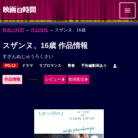
映画の時間
→
作品情報
→ スザンヌ、16歳
スザンヌ、16歳 作品情報
すざんぬじゅうろくさい
PG-12
ドラマ
ラブロマンス
青春
予告編動画あり
-
作品情報
------
レビュー
動画配信