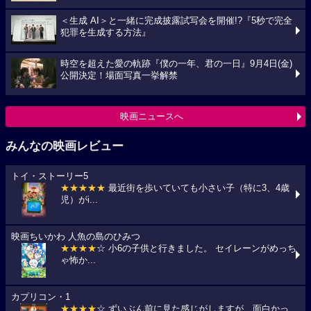
＜生成 AI＞と一緒に完成披露試写会を開催!?『5秒で完全
犯罪を生成する方法』
時空を超えた愛の軌跡『僕の一年、君の一日』9月4日(金)
公開決定！場面写真一挙解禁
映画ニュースへ
みんなの映画レビュー
トイ・ストーリー5
★★★★★
最近街を歩いていても小さい子（特に3、4歳
児）がi...
映画ちいかわ 人魚の島のひみつ
★★★★
☆ 小6の子供と行きました。 セイレーンがめっち
ゃ怖か...
カプリコン・1
★★★★
☆ ずいぶん前に見た感じがしますが、面白かっ