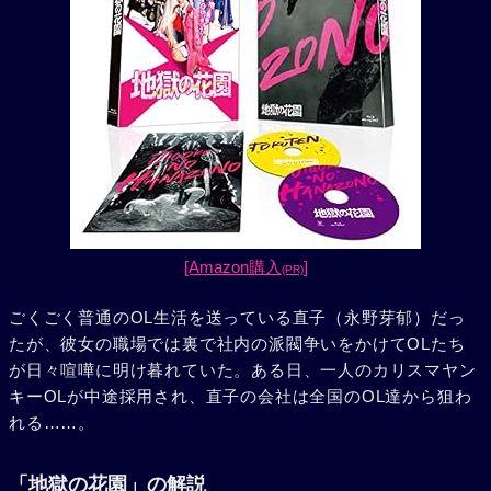
[Amazon購入
]
(PR)
ごくごく普通のOL生活を送っている直子（永野芽郁）だっ
たが、彼女の職場では裏で社内の派閥争いをかけてOLたち
が日々喧嘩に明け暮れていた。ある日、一人のカリスマヤン
キーOLが中途採用され、直子の会社は全国のOL達から狙わ
れる……。
「地獄の花園」の解説