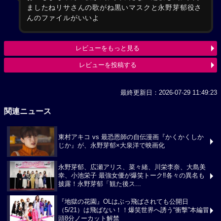
ましたねリサさんの歌がね黒いマスクと永野芽郁役さ
んのファイルがいいよ
レビューをもっと見る
レビューを投稿する
最終更新日：2026-07-29 11:49:23
関連ニュース
東村アキコ vs 最恐恩師の自伝漫画『かくかくしか
じか』が、永野芽郁×大泉洋で映画化
永野芽郁、広瀬アリス、菜々緒、川栄李奈、大島美
幸、小池栄子 最強女優が爆笑トーク‼各々の異名も
披露！永野芽郁「観た後ス...
『地獄の花園』OLはぶっ飛ばされても公開日
（5/21）は飛ばない！！爆笑世界へ誘う“衝撃”本編冒
頭8分ノーカット解禁