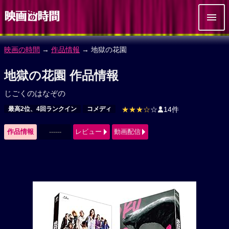
映画の時間
→
作品情報
→ 地獄の花園
地獄の花園 作品情報
じごくのはなぞの
最高2位、4回ランクイン
コメディ
★★★☆
☆
14件
作品情報
------
レビュー
動画配信