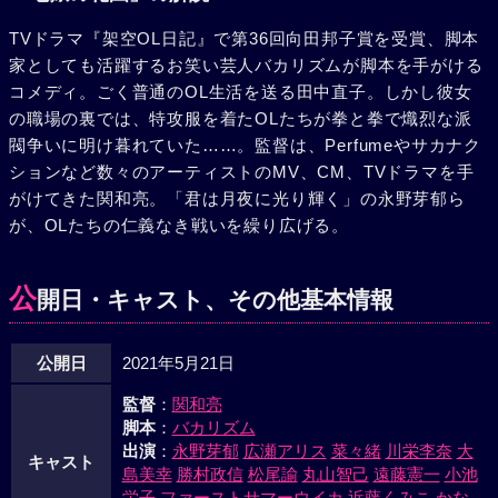
TVドラマ『架空OL日記』で第36回向田邦子賞を受賞、脚本
家としても活躍するお笑い芸人バカリズムが脚本を手がける
コメディ。ごく普通のOL生活を送る田中直子。しかし彼女
の職場の裏では、特攻服を着たOLたちが拳と拳で熾烈な派
閥争いに明け暮れていた……。監督は、Perfumeやサカナク
ションなど数々のアーティストのMV、CM、TVドラマを手
がけてきた関和亮。「君は月夜に光り輝く」の永野芽郁ら
が、OLたちの仁義なき戦いを繰り広げる。
公
開日・キャスト、その他基本情報
公開日
2021年5月21日
監督
：
関和亮
脚本
：
バカリズム
出演
：
永野芽郁
広瀬アリス
菜々緒
川栄李奈
大
キャスト
島美幸
勝村政信
松尾諭
丸山智己
遠藤憲一
小池
栄子
ファーストサマーウイカ
近藤くみこ
かな