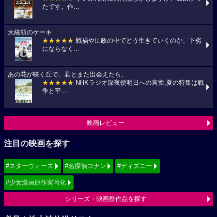
たです。作...
大統領のケーキ
★★★★★
戦禍や圧政の中でどう生きていくのか、下劣
にならなく...
あの花が咲く丘で、君とまた出会えたら。
★★★★★
NHKラジオ深夜便明日への言葉,夏の特集は戦
争と平...
映画レビュー
注目の映画を探す
#スターウォーズ
#名探偵コナン
#ディズニー
#少女漫画原作実写化
シリーズ・映画祭作品を探す