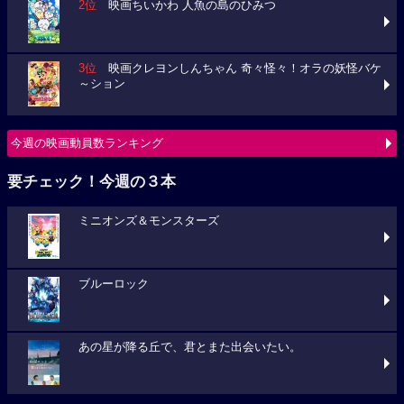
2位
映画ちいかわ 人魚の島のひみつ
3位
映画クレヨンしんちゃん 奇々怪々！オラの妖怪バケ
～ション
今週の映画動員数ランキング
要チェック！今週の３本
ミニオンズ＆モンスターズ
ブルーロック
あの星が降る丘で、君とまた出会いたい。