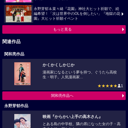
永野芽郁＆菜々緒『花園』神社大ヒット祈願で、続
編希望！「次は世界中のOLを倒したい」『地獄の花
園』大ヒット祈願イベント
もっと見る
関連作品
関和亮作品
かくかくしかじか
漫画家になるという夢を持つ、ぐうたら高校
生・明子。人気漫画家...
★★★★★
1
関和亮作品へ
永野芽郁作品
映画『からかい上手の高木さん』
とある島の中学校。隣の席になった女の子・高