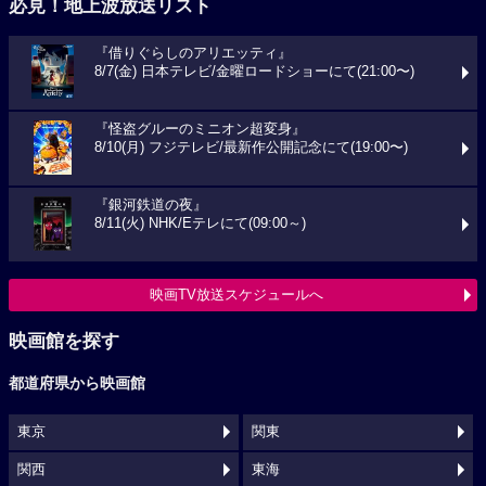
必見！地上波放送リスト
『借りぐらしのアリエッティ』
8/7(金) 日本テレビ/金曜ロードショーにて(21:00〜)
『怪盗グルーのミニオン超変身』
8/10(月) フジテレビ/最新作公開記念にて(19:00〜)
『銀河鉄道の夜』
8/11(火) NHK/Eテレにて(09:00～)
映画TV放送スケジュールへ
映画館を探す
都道府県から映画館
東京
関東
関西
東海