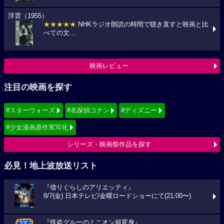
浮雲（1955）
★★★★★
NHKラジオ朗読の時間で聴き直すと映画と比
べての文...
映画レビュー
注目の映画を探す
#スターウォーズ
#名探偵コナン
#ディズニー
#少女漫画原作実写化
シリーズ・映画祭作品を探す
必見！地上波放送リスト
『借りぐらしのアリエッティ』
8/7(金) 日本テレビ/金曜ロードショーにて(21:00〜)
『怪盗グルーのミニオン超変身』