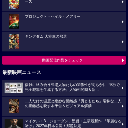
ーズ
プロジェクト・ヘイル・メアリー
キングダム 大将軍の帰還
動画配信作品をチェック
最新映画ニュース
複雑に絡み合う登場人物たちの関係性が明らかに『5秒で
完全犯罪を生成する方法』人物相関図＆新...
二人だけの温度と絶妙な距離感『男ともだち』曖昧な二人
の距離感を映す本予告＆ビジュアル解禁
マイケル・B・ジョーダン、監督・主演最新作 『華麗なる
賭け』2027年日本公開！邦題決定