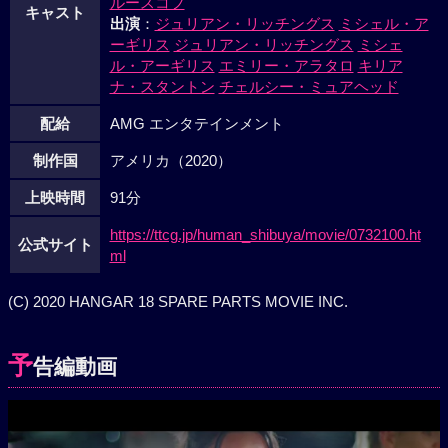
ルースコフ
キャスト
出演
：
ジュリアン・リッチングス
ミシェル・ア
ーギリス
ジュリアン・リッチングス
ミシェ
ル・アーギリス
エミリー・アラタロ
キリア
ナ・スタントン
チェルシー・ミュアヘッド
配給
AMG エンタテインメント
制作国
アメリカ（2020）
上映時間
91分
https://ttcg.jp/human_shibuya/movie/0732100.ht
公式サイト
ml
(C) 2020 HANGAR 18 SPARE PARTS MOVIE INC.
予
告編動画