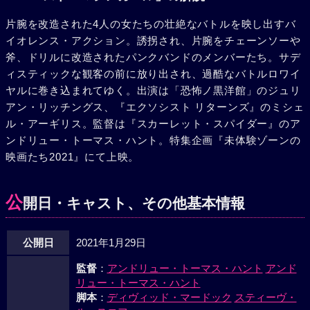
片腕を改造された4人の女たちの壮絶なバトルを映し出すバ
イオレンス・アクション。誘拐され、片腕をチェーンソーや
斧、ドリルに改造されたパンクバンドのメンバーたち。サデ
ィスティックな観客の前に放り出され、過酷なバトルロワイ
ヤルに巻き込まれてゆく。出演は「恐怖ノ黒洋館」のジュリ
アン・リッチングス、『エクソシスト リターンズ』のミシェ
ル・アーギリス。監督は『スカーレット・スパイダー』のア
ンドリュー・トーマス・ハント。特集企画『未体験ゾーンの
映画たち2021』にて上映。
公
開日・キャスト、その他基本情報
公開日
2021年1月29日
監督
：
アンドリュー・トーマス・ハント
アンド
リュー・トーマス・ハント
脚本
：
ディヴィッド・マードック
スティーヴ・