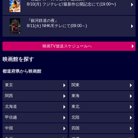
8/10(月) フジテレビ/最新作公開記念にて(19:00〜)
『銀河鉄道の夜』
8/11(火) NHK/Eテレにて(09:00～)
映画TV放送スケジュールへ
映画館を探す
都道府県から映画館
東京
関東
関西
東海
北海道
東北
甲信越
北陸
中国
四国