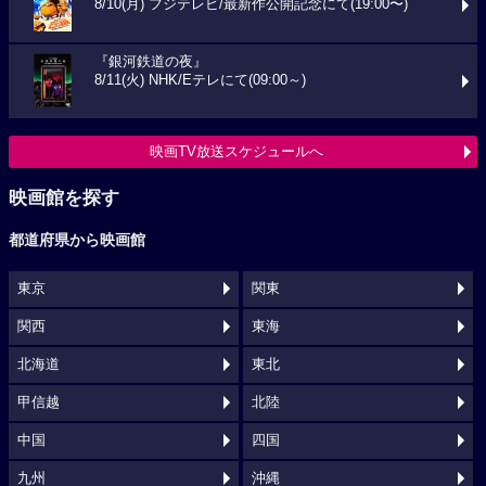
8/10(月) フジテレビ/最新作公開記念にて(19:00〜)
『銀河鉄道の夜』
8/11(火) NHK/Eテレにて(09:00～)
映画TV放送スケジュールへ
映画館を探す
都道府県から映画館
東京
関東
関西
東海
北海道
東北
甲信越
北陸
中国
四国
九州
沖縄