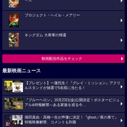
ーズ
プロジェクト・ヘイル・メアリー
キングダム 大将軍の帰還
動画配信作品をチェック
最新映画ニュース
【プレゼント】一蓮托生！『グレイ・ミッション』アクリ
ルスタンドが抽選で5名様に当たる！
『ブルーヘロン』10月23日(金)公開決定！ポスタービジュ
アル&特報解禁―ある家族を巡る今...
堀田真由・高橋一生が声優に決定！『ghost／夜の果て』
特報映像解禁、コメントも到着