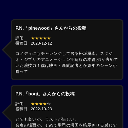
P.N.「pinewood」さんからの投稿
評価
★★★★★
投稿日
2023-12-12
コメディにもチャレンジして居る松坂桃李。スタジ
オ・ジプリのアニメーション実写版の本篇,姉が褒めて
いた演技力！僕は映画・新聞記者とか娼年のシーンが
甦って
P.N.「bogi」さんからの投稿
評価
★★★★
☆
投稿日
2022-10-23
とても良いが、ラストが惜しい。
合奏の場面か、せめて聖司の帰国を暗示させる感じで