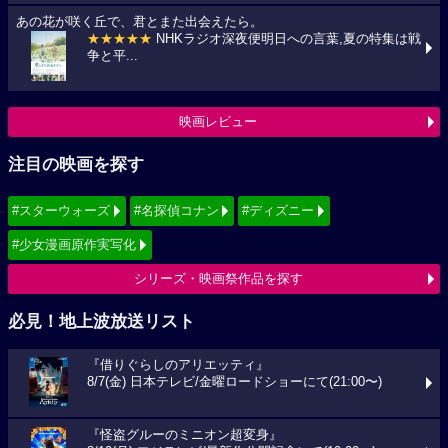
あの花が咲く丘で、君とまた出会えたら。
★★★★★
NHKラジオ深夜便明日への言葉,夏の特集は戦
争と平...
映画レビュー
注目の映画を探す
#スターウォーズ
#名探偵コナン
#ディズニー
#少女漫画原作実写化
シリーズ・映画祭作品を探す
必見！地上波放送リスト
『借りぐらしのアリエッティ』
8/7(金) 日本テレビ/金曜ロードショーにて(21:00〜)
『怪盗グルーのミニオン超変身』