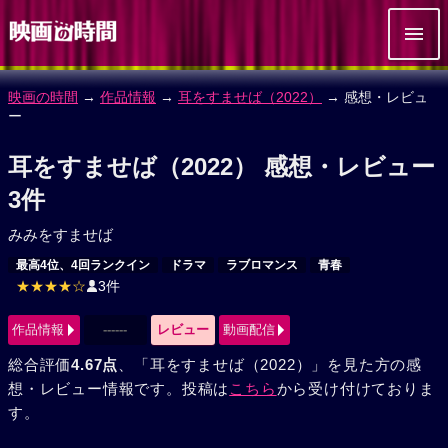
映画の時間
→
作品情報
→
耳をすませば（2022）
→ 感想・レビュ
ー
耳をすませば（2022） 感想・レビュー
3件
みみをすませば
最高4位、4回ランクイン
ドラマ
ラブロマンス
青春
★★★★☆
3件
作品情報
------
レビュー
動画配信
総合評価
4.67点
、「耳をすませば（2022）」を見た方の感
想・レビュー情報です。投稿は
こちら
から受け付けておりま
す。