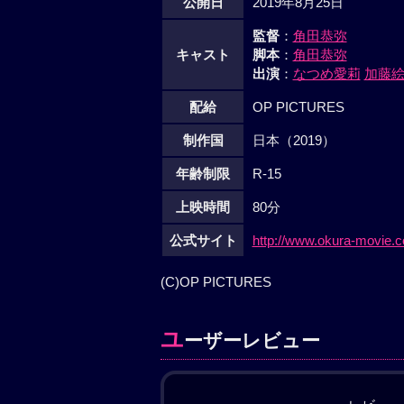
公開日
2019年8月25日
監督
：
角田恭弥
キャスト
脚本
：
角田恭弥
出演
：
なつめ愛莉
加藤
配給
OP PICTURES
制作国
日本（2019）
年齢制限
R-15
上映時間
80分
公式サイト
http://www.okura-movie.co
(C)OP PICTURES
ユ
ーザーレビュー