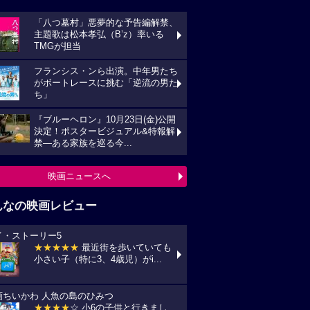
「八つ墓村」悪夢的な予告編解禁、
主題歌は松本孝弘（B’z）率いる
TMGが担当
フランシス・ンら出演。中年男たち
がボートレースに挑む「逆流の男た
ち」
『ブルーヘロン』10月23日(金)公開
決定！ポスタービジュアル&特報解
禁―ある家族を巡る今...
映画ニュースへ
んなの映画レビュー
イ・ストーリー5
★★★★★
最近街を歩いていても
小さい子（特に3、4歳児）がi...
画ちいかわ 人魚の島のひみつ
★★★★
☆ 小6の子供と行きまし