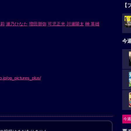
【
絵莉
瀬乃ひなた
増田朋弥
可児正光
川瀬陽太
榊 英雄
今
.jp/op_pictures_plus/
今週