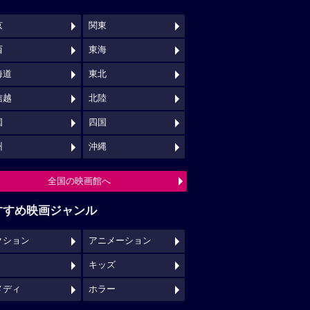
京
関東
西
東海
海道
東北
信越
北陸
国
四国
州
沖縄
全国の映画館へ
すすめ映画ジャンル
クション
アニメーション
キッズ
メディ
ホラー