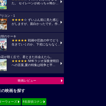
た。 セイレーンがめっちゃ怖か...
プリコン・1
★★★★
☆ ずいぶん前に見た感じ
がしますが、面白かったです。作...
統領のケーキ
★★★★★
戦禍や圧政の中でどう
生きていくのか、下劣にならなく...
の花が咲く丘で、君とまた出会えたら。
★★★★★
NHKラジオ深夜便明日
への言葉,夏の特集は戦争と平...
映画レビュー
目の映画を探す
ターウォーズ
#名探偵コナン