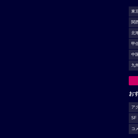
東
関
北
甲
中
九
お
ア
SF
コ