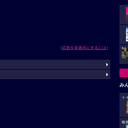
（
広告を非表示にするには
）
み
ト
映