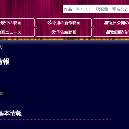
上映中の映画
今週の新作映画
近日公開
映画ニュース
予告編動画
動画配信
リ
情報
信
基本情報