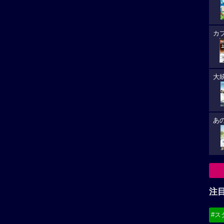
カ
大
あ
注
#ス