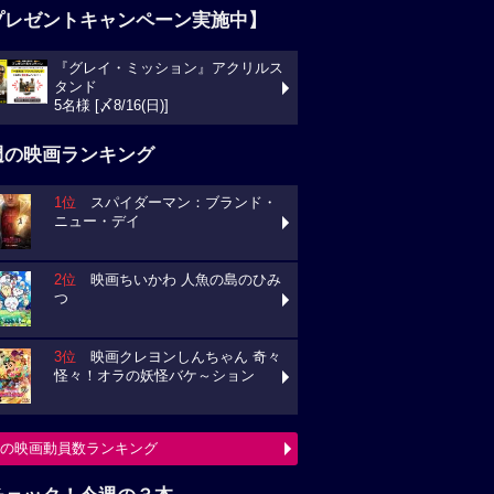
プレゼントキャンペーン実施中】
『グレイ・ミッション』アクリルス
タンド
5名様 [〆8/16(日)]
週の映画ランキング
1位
スパイダーマン：ブランド・
ニュー・デイ
2位
映画ちいかわ 人魚の島のひみ
つ
3位
映画クレヨンしんちゃん 奇々
怪々！オラの妖怪バケ～ション
の映画動員数ランキング