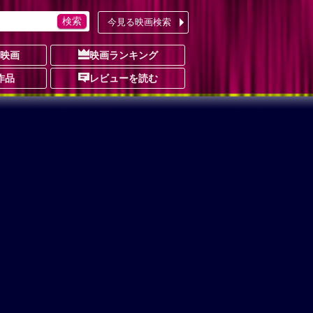
今見る映画検索
の映画
映画ランキング
作品
レビューを読む