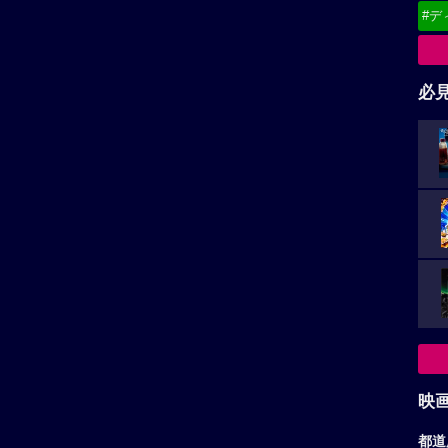
#デ
必
映
都道