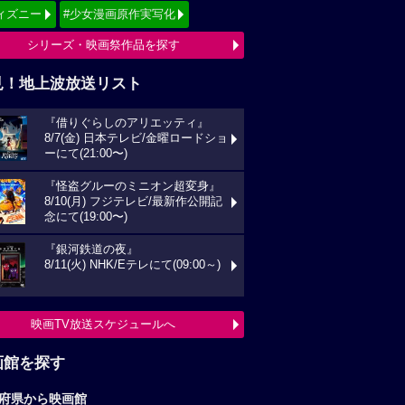
ィズニー
#少女漫画原作実写化
シリーズ・映画祭作品を探す
見！地上波放送リスト
『借りぐらしのアリエッティ』
8/7(金) 日本テレビ/金曜ロードショ
ーにて(21:00〜)
『怪盗グルーのミニオン超変身』
8/10(月) フジテレビ/最新作公開記
念にて(19:00〜)
『銀河鉄道の夜』
8/11(火) NHK/Eテレにて(09:00～)
映画TV放送スケジュールへ
画館を探す
府県から映画館