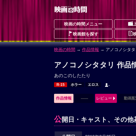
映画の時間メニュー
映画館を探す
映画の時間
→
作品情報
→ アノコノシタタ
アノコノシタタリ 作品
あのこのしたたり
R-15
ホラー
エロス
-
作品情報
------
レビュー
動画配
公
開日・キャスト、その他