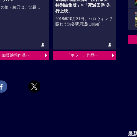
特別編集版」×「死滅回游 先
の娘・綾乃は、父親...
行上映」
2018年10月31日。ハロウィンで
賑わう渋谷駅周辺に突如“...
-
-
加藤絵莉作品へ
「ホラー」作品へ
最