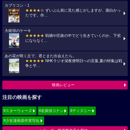
カプリコン・1
★★★★
☆ ずいぶん前に見た感じがしますが、面白かっ
たです。作...
大統領のケーキ
★★★★★
戦禍や圧政の中でどう生きていくのか、下劣
にならなく...
あの花が咲く丘で、君とまた出会えたら。
★★★★★
NHKラジオ深夜便明日への言葉,夏の特集は戦
争と平...
映画レビュー
注目の映画を探す
#スターウォーズ
#名探偵コナン
#ディズニー
#少女漫画原作実写化