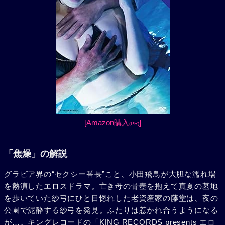
[Amazon購入
]
(PR)
「焦燥」の解説
グラビア界の“セクシー番長”こと、小田飛鳥が大胆な濡れ場
を熱演したエロスドラマ。亡き母の骨壺を抱えて真夏の墓地
を歩いていた紗弓にひと目惚れした老資産家の藤堂は、夜の
公園で泥酔する紗弓を発見。ふたりは惹かれ合うようになる
が…。キングレコードの「KING RECORDS presents エロ