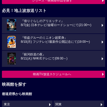
シリーズ・映画祭作品を探す
必見！地上波放送リスト
『借りぐらしのアリエッティ』
8/7(金) 日本テレビ/金曜ロードショーにて(21:00〜)
『怪盗グルーのミニオン超変身』
8/10(月) フジテレビ/最新作公開記念にて(19:00〜)
『銀河鉄道の夜』
8/11(火) NHK/Eテレにて(09:00～)
映画TV放送スケジュールへ
映画館を探す
都道府県から映画館
東京
関東