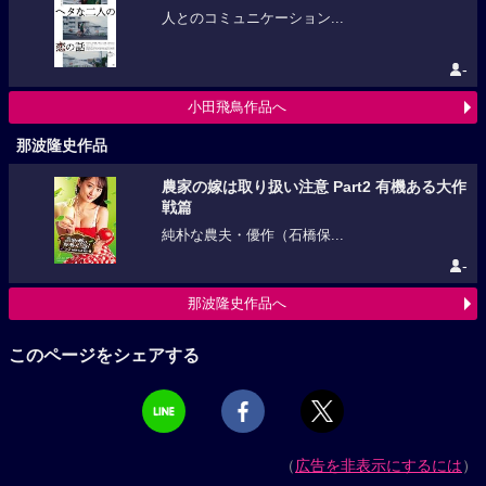
人とのコミュニケーション...
-
小田飛鳥作品へ
那波隆史作品
農家の嫁は取り扱い注意 Part2 有機ある大作
戦篇
純朴な農夫・優作（石橋保...
-
那波隆史作品へ
このページをシェアする
（
広告を非表示にするには
）