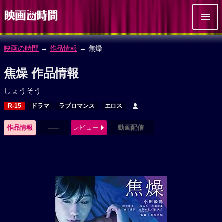
映画の時間
→
作品情報
→ 焦燥
焦燥 作品情報
しょうそう
R-15
ドラマ
ラブロマンス
エロス
-
作品情報
------
レビュー
動画配信