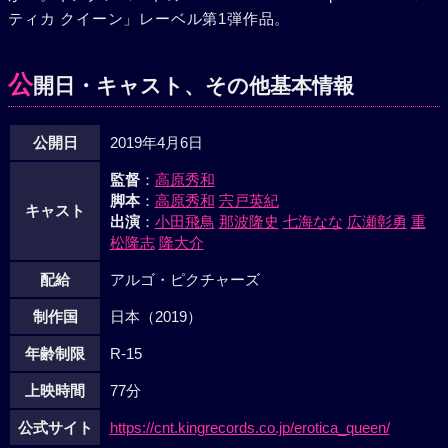
ティカ クイーン」レーベル第1弾作品。
公
開日・キャスト、その他基本情報
公開日
2019年4月6日
監督
：
高原秀和
脚本
：
高原秀和
宍戸英紀
キャスト
出演
：
小田飛鳥
那波隆史
七海なな
広瀬彰勇
重
松隆志
隆大介
配給
アルゴ・ピクチャーズ
制作国
日本（2019）
年齢制限
R-15
上映時間
77分
公式サイト
https://cnt.kingrecords.co.jp/erotica_queen/