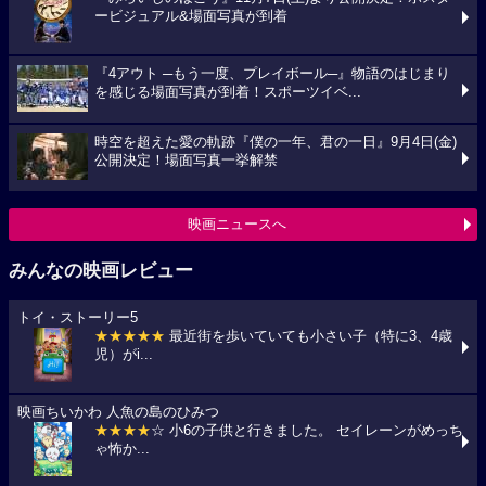
ービジュアル&場面写真が到着
『4アウト ─もう一度、プレイボール─』物語のはじまり
を感じる場面写真が到着！スポーツイベ...
時空を超えた愛の軌跡『僕の一年、君の一日』9月4日(金)
公開決定！場面写真一挙解禁
映画ニュースへ
みんなの映画レビュー
トイ・ストーリー5
★★★★★
最近街を歩いていても小さい子（特に3、4歳
児）がi...
映画ちいかわ 人魚の島のひみつ
★★★★
☆ 小6の子供と行きました。 セイレーンがめっち
ゃ怖か...