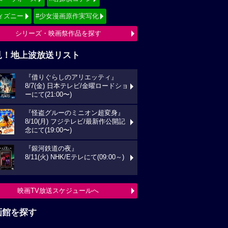
ィズニー
#少女漫画原作実写化
シリーズ・映画祭作品を探す
見！地上波放送リスト
『借りぐらしのアリエッティ』
8/7(金) 日本テレビ/金曜ロードショ
ーにて(21:00〜)
『怪盗グルーのミニオン超変身』
8/10(月) フジテレビ/最新作公開記
念にて(19:00〜)
『銀河鉄道の夜』
8/11(火) NHK/Eテレにて(09:00～)
映画TV放送スケジュールへ
画館を探す