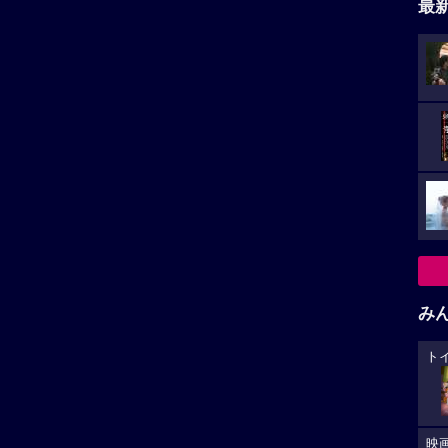
最
み
ト
映