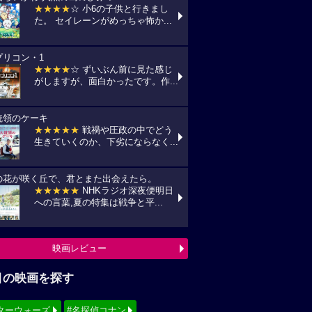
★★★★
☆ 小6の子供と行きまし
た。 セイレーンがめっちゃ怖か...
プリコン・1
★★★★
☆ ずいぶん前に見た感じ
がしますが、面白かったです。作...
統領のケーキ
★★★★★
戦禍や圧政の中でどう
生きていくのか、下劣にならなく...
の花が咲く丘で、君とまた出会えたら。
★★★★★
NHKラジオ深夜便明日
への言葉,夏の特集は戦争と平...
映画レビュー
目の映画を探す
ターウォーズ
#名探偵コナン