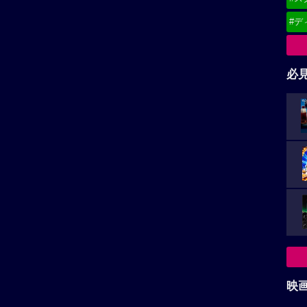
#デ
必
映