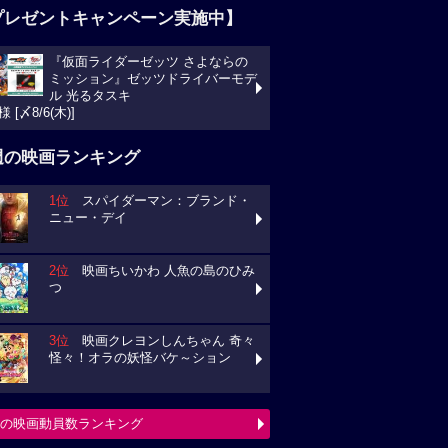
プレゼントキャンペーン実施中】
『仮面ライダーゼッツ さよならの
ミッション』ゼッツドライバーモデ
ル 光るタスキ
様 [〆8/6(木)]
週の映画ランキング
1位
スパイダーマン：ブランド・
ニュー・デイ
2位
映画ちいかわ 人魚の島のひみ
つ
3位
映画クレヨンしんちゃん 奇々
怪々！オラの妖怪バケ～ション
の映画動員数ランキング