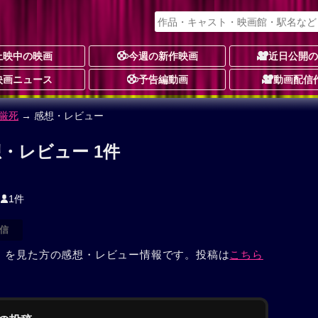
上映中の映画
今週の新作映画
近日公開
映画ニュース
予告編動画
動画配信
厳死
→ 感想・レビュー
・レビュー 1件
1件
信
」を見た方の感想・レビュー情報です。投稿は
こちら