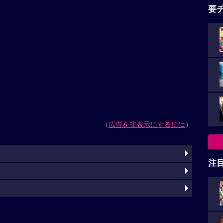
要
（
広告を非表示にするには
）
注