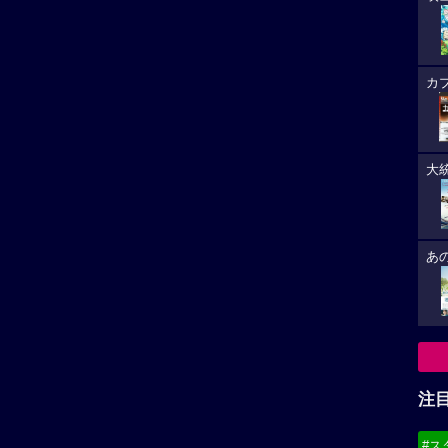
カ
大
あ
注
#ス