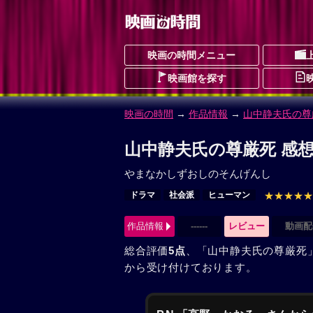
映画の時間メニュー
映画館を探す
映画の時間
→
作品情報
→
山中静夫氏の尊
山中静夫氏の尊厳死 感想
やまなかしずおしのそんげんし
ドラマ
社会派
ヒューマン
★★★★★
作品情報
------
レビュー
動画配
総合評価
5点
、「山中静夫氏の尊厳死
から受け付けております。