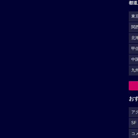
都道
東
関
北
甲
中
九
お
ア
SF
コ