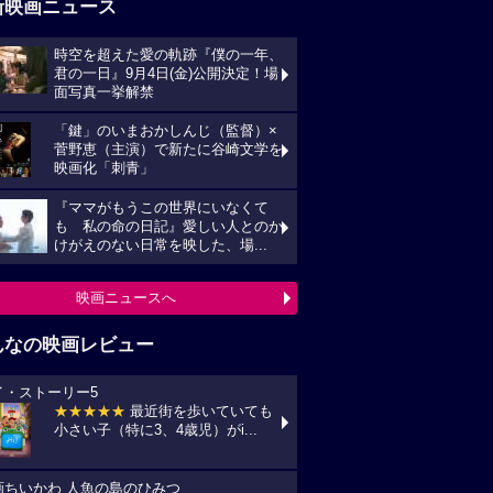
新映画ニュース
時空を超えた愛の軌跡『僕の一年、
君の一日』9月4日(金)公開決定！場
面写真一挙解禁
「鍵」のいまおかしんじ（監督）×
菅野恵（主演）で新たに谷崎文学を
映画化「刺青」
『ママがもうこの世界にいなくて
も 私の命の日記』愛しい人とのか
けがえのない日常を映した、場...
映画ニュースへ
んなの映画レビュー
イ・ストーリー5
★★★★★
最近街を歩いていても
小さい子（特に3、4歳児）がi...
画ちいかわ 人魚の島のひみつ