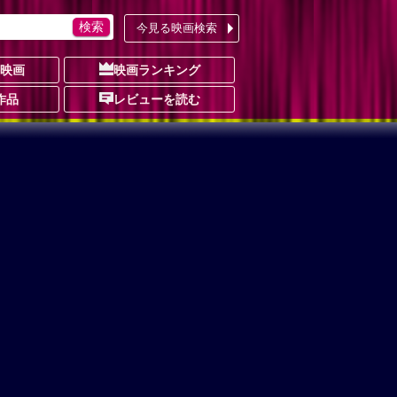
今見る映画検索
の映画
映画ランキング
作品
レビューを読む