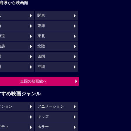
府県から映画館
京
関東
西
東海
海道
東北
信越
北陸
国
四国
州
沖縄
全国の映画館へ
すすめ映画ジャンル
クション
アニメーション
キッズ
メディ
ホラー