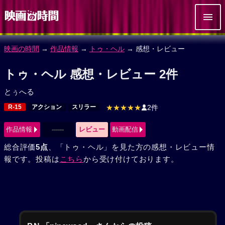
映画の時間
→
作品情報
→
トゥ・ヘル
→ 感想・レビュー
トゥ・ヘル 感想・レビュー 2件
とぅへる
R-15
アクション
スリラー
★★★★★
2件
作品情報
------
レビュー
動画配信
総合評価
5点
、「トゥ・ヘル」を見た方の感想・レビュー情
報です。投稿は
こちら
から受け付けております。