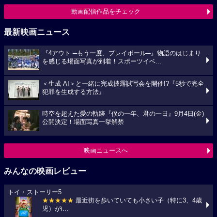
動画配信作品をチェック
最新映画ニュース
『4アウト ─もう一度、プレイボール─』物語のはじまり
を感じる場面写真が到着！スポーツイベ...
＜生成 AI＞と一緒に完成披露試写会を開催!?『5秒で完全
犯罪を生成する方法』
時空を超えた愛の軌跡『僕の一年、君の一日』9月4日(金)
公開決定！場面写真一挙解禁
映画ニュースへ
みんなの映画レビュー
トイ・ストーリー5
★★★★★
最近街を歩いていても小さい子（特に3、4歳
児）がi...