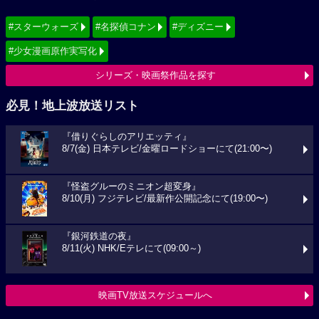
#スターウォーズ
#名探偵コナン
#ディズニー
#少女漫画原作実写化
シリーズ・映画祭作品を探す
必見！地上波放送リスト
『借りぐらしのアリエッティ』
8/7(金) 日本テレビ/金曜ロードショーにて(21:00〜)
『怪盗グルーのミニオン超変身』
8/10(月) フジテレビ/最新作公開記念にて(19:00〜)
『銀河鉄道の夜』
8/11(火) NHK/Eテレにて(09:00～)
映画TV放送スケジュールへ