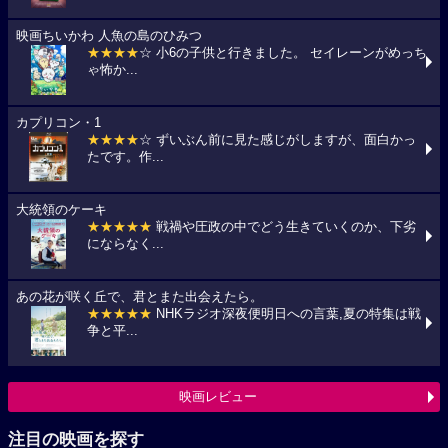
映画ちいかわ 人魚の島のひみつ
★★★★
☆ 小6の子供と行きました。 セイレーンがめっち
ゃ怖か...
カプリコン・1
★★★★
☆ ずいぶん前に見た感じがしますが、面白かっ
たです。作...
大統領のケーキ
★★★★★
戦禍や圧政の中でどう生きていくのか、下劣
にならなく...
あの花が咲く丘で、君とまた出会えたら。
★★★★★
NHKラジオ深夜便明日への言葉,夏の特集は戦
争と平...
映画レビュー
注目の映画を探す