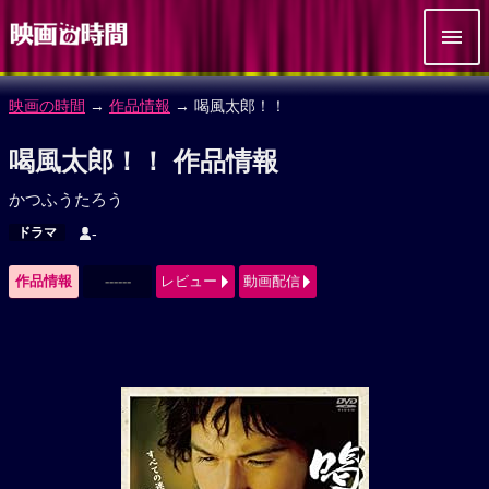
映画の時間
→
作品情報
→ 喝風太郎！！
喝風太郎！！ 作品情報
かつふうたろう
ドラマ
-
作品情報
------
レビュー
動画配信