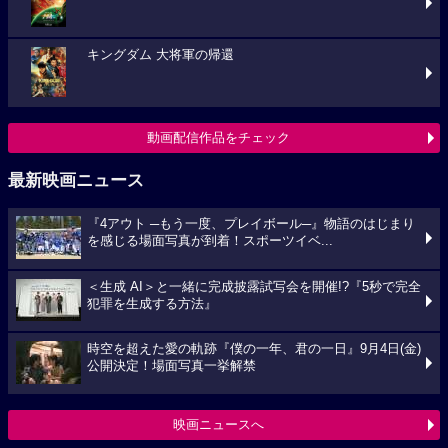
キングダム 大将軍の帰還
動画配信作品をチェック
最新映画ニュース
『4アウト ─もう一度、プレイボール─』物語のはじまり
を感じる場面写真が到着！スポーツイベ...
＜生成 AI＞と一緒に完成披露試写会を開催!?『5秒で完全
犯罪を生成する方法』
時空を超えた愛の軌跡『僕の一年、君の一日』9月4日(金)
公開決定！場面写真一挙解禁
映画ニュースへ