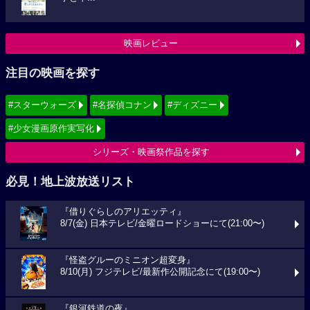
映画レビュー
注目の映画を探す
#スターウォーズ
#名探偵コナン
#ディズニー
#少女漫画原作実写化
シリーズ・映画祭作品を探す
必見！地上波放送リスト
『借りぐらしのアリエッティ』
8/7(金) 日本テレビ/金曜ロードショーにて(21:00〜)
『怪盗グルーのミニオン超変身』
8/10(月) フジテレビ/最新作公開記念にて(19:00〜)
『銀河鉄道の夜』