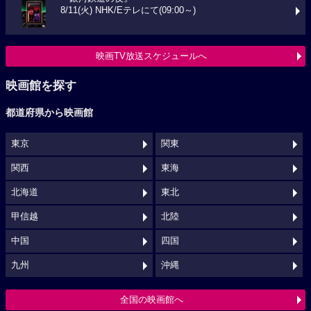
8/11(火) NHK/Eテレにて(09:00～)
映画TV放送スケジュールへ
映画館を探す
都道府県から映画館
東京
関東
関西
東海
北海道
東北
甲信越
北陸
中国
四国
九州
沖縄
全国の映画館へ