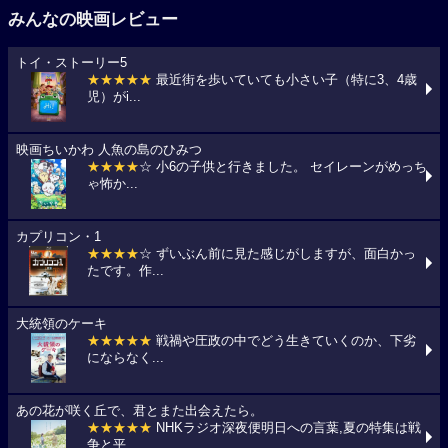
みんなの映画レビュー
トイ・ストーリー5
★★★★★
最近街を歩いていても小さい子（特に3、4歳
児）がi...
映画ちいかわ 人魚の島のひみつ
★★★★
☆ 小6の子供と行きました。 セイレーンがめっち
ゃ怖か...
カプリコン・1
★★★★
☆ ずいぶん前に見た感じがしますが、面白かっ
たです。作...
大統領のケーキ
★★★★★
戦禍や圧政の中でどう生きていくのか、下劣
にならなく...
あの花が咲く丘で、君とまた出会えたら。
★★★★★
NHKラジオ深夜便明日への言葉,夏の特集は戦
争と平...