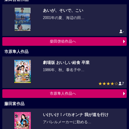
あいが、そいで、こい
2001年の夏、海辺の田...
-
柴田啓佑作品へ
市原隼人作品
劇場版 おいしい給食 卒業
1986年、秋。黍名子中...
★★★★☆
7
市原隼人作品へ
藤田富作品
いけいけ！バカオンナ 我が道を行け
アパレルメーカーに勤める...