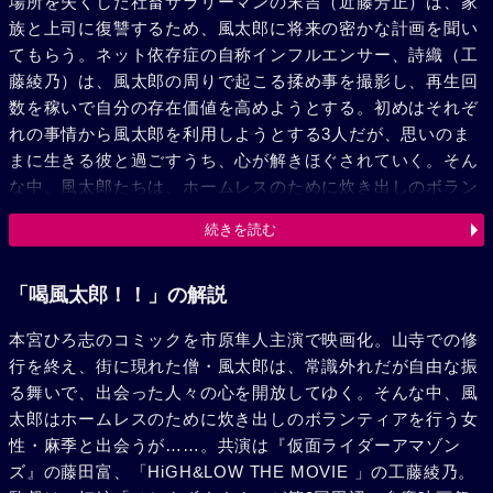
場所を失くした社畜サラリーマンの末吉（近藤芳正）は、家
族と上司に復讐するため、風太郎に将来の密かな計画を聞い
てもらう。ネット依存症の自称インフルエンサー、詩織（工
藤綾乃）は、風太郎の周りで起こる揉め事を撮影し、再生回
数を稼いで自分の存在価値を高めようとする。初めはそれぞ
れの事情から風太郎を利用しようとする3人だが、思いのま
まに生きる彼と過ごすうち、心が解きほぐされていく。そん
な中、風太郎たちは、ホームレスのために炊き出しのボラン
ティア活動を行う美しい女性・麻季（鶴田真由）と出会う。
続きを読む
だが、麻季には裏の顔があり、風太郎たちは思わぬ事態に巻
き込まれていく……。
「喝風太郎！！」の解説
本宮ひろ志のコミックを市原隼人主演で映画化。山寺での修
行を終え、街に現れた僧・風太郎は、常識外れだが自由な振
る舞いで、出会った人々の心を開放してゆく。そんな中、風
太郎はホームレスのために炊き出しのボランティアを行う女
性・麻季と出会うが……。共演は『仮面ライダーアマゾン
ズ』の藤田富、「HiGH&LOW THE MOVIE 」の工藤綾乃。