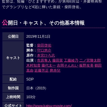
監督は、短編「ひとまずすすめ」が第8回田辺・弁慶映画祭
でグランプリなど4冠に輝いた新鋭・柴田啓佑。
公
開日・キャスト、その他基本情報
公開日
2019年11月1日
監督
：
柴田啓佑
脚本
：
守口悠介
原作
：
本宮ひろ志
キャスト
出演
：
市原隼人
藤田富
工藤綾乃
二ノ宮隆太郎
木村知貴
藤代太一
吉岡そんれい
板野友美
鶴田
真由
近藤芳正
麿赤兒
配給
SDP
制作国
日本（2019）
上映時間
103分
公式サイト
http://www.katsu-movie.com/