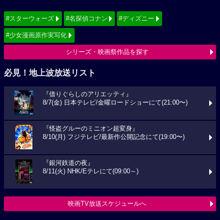
#スターウォーズ
#名探偵コナン
#ディズニー
#少女漫画原作実写化
シリーズ・映画祭作品を探す
必見！地上波放送リスト
『借りぐらしのアリエッティ』
8/7(金) 日本テレビ/金曜ロードショーにて(21:00〜)
『怪盗グルーのミニオン超変身』
8/10(月) フジテレビ/最新作公開記念にて(19:00〜)
『銀河鉄道の夜』
8/11(火) NHK/Eテレにて(09:00～)
映画TV放送スケジュールへ