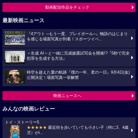
動画配信作品をチェック
最新映画ニュース
『4アウト ─もう一度、プレイボール─』物語のはじまり
を感じる場面写真が到着！スポーツイベ...
＜生成 AI＞と一緒に完成披露試写会を開催!?『5秒で完全
犯罪を生成する方法』
時空を超えた愛の軌跡『僕の一年、君の一日』9月4日(金)
公開決定！場面写真一挙解禁
映画ニュースへ
みんなの映画レビュー
トイ・ストーリー5
★★★★★
最近街を歩いていても小さい子（特に3、4歳
児）がi...