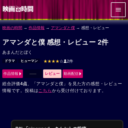
映画の時間
→
作品情報
→
アマンダと僕
→ 感想・レビュー
アマンダと僕 感想・レビュー 2件
あまんだとぼく
ドラマ
ヒューマン
★★★★
☆
2件
作品情報
------
レビュー
動画配信
総合評価
4点
、「アマンダと僕」を見た方の感想・レビュー
情報です。投稿は
こちら
から受け付けております。