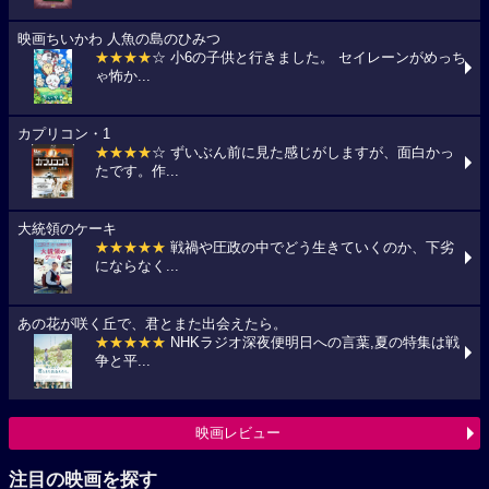
映画ちいかわ 人魚の島のひみつ
★★★★
☆ 小6の子供と行きました。 セイレーンがめっち
ゃ怖か...
カプリコン・1
★★★★
☆ ずいぶん前に見た感じがしますが、面白かっ
たです。作...
大統領のケーキ
★★★★★
戦禍や圧政の中でどう生きていくのか、下劣
にならなく...
あの花が咲く丘で、君とまた出会えたら。
★★★★★
NHKラジオ深夜便明日への言葉,夏の特集は戦
争と平...
映画レビュー
注目の映画を探す