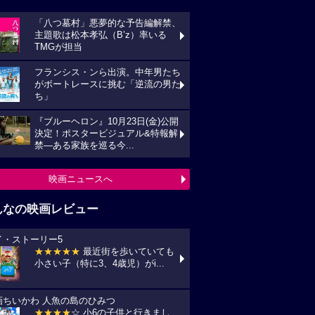
「八つ墓村」悪夢的な予告編解禁、
主題歌は松本孝弘（B’z）率いる
TMGが担当
フランシス・ンら出演。中年男たち
がボートレースに挑む「逆流の男た
ち」
『ブルーヘロン』10月23日(金)公開
決定！ポスタービジュアル&特報解
禁―ある家族を巡る今...
映画ニュースへ
んなの映画レビュー
イ・ストーリー5
★★★★★
最近街を歩いていても
小さい子（特に3、4歳児）がi...
画ちいかわ 人魚の島のひみつ
★★★★
☆ 小6の子供と行きまし