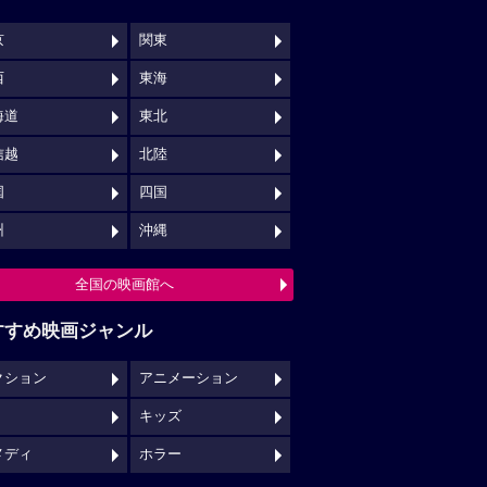
京
関東
西
東海
海道
東北
信越
北陸
国
四国
州
沖縄
全国の映画館へ
すすめ映画ジャンル
クション
アニメーション
キッズ
メディ
ホラー