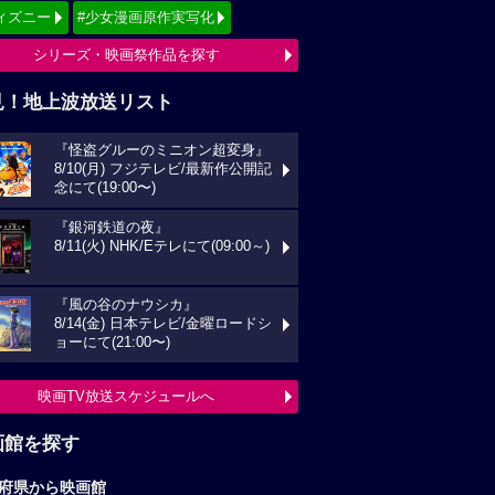
ィズニー
#少女漫画原作実写化
シリーズ・映画祭作品を探す
見！地上波放送リスト
『怪盗グルーのミニオン超変身』
8/10(月) フジテレビ/最新作公開記
念にて(19:00〜)
『銀河鉄道の夜』
8/11(火) NHK/Eテレにて(09:00～)
『風の谷のナウシカ』
8/14(金) 日本テレビ/金曜ロードシ
ョーにて(21:00〜)
映画TV放送スケジュールへ
画館を探す
府県から映画館