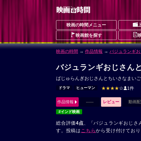
映画の時間メニュー
映画館を探す
映画の時間
→
作品情報
→
バジュランギお
バジュランギおじさんと
ばじゅらんぎおじさんとちいさなまいご
ドラマ
ヒューマン
★★★★
☆
1件
作品情報
------
レビュー
動画配
#インド映画
総合評価
4点
、「バジュランギおじさ
す。投稿は
こちら
から受け付けており