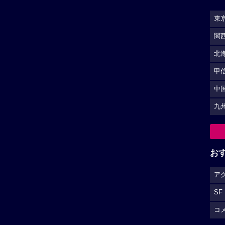
東
関
北
甲
中
九
お
ア
SF
コ