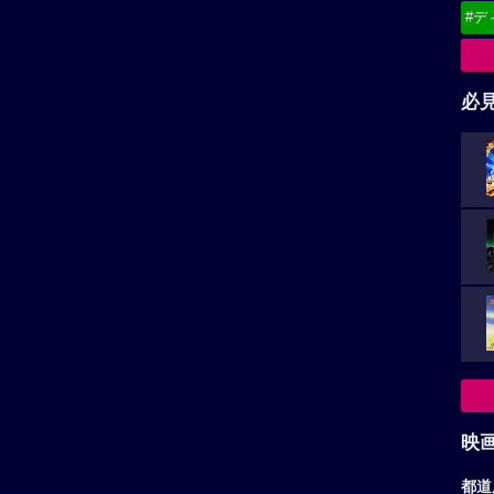
#デ
必
映
都道