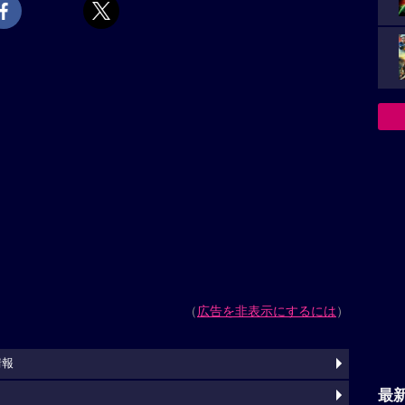
（
広告を非表示にするには
）
情報
最