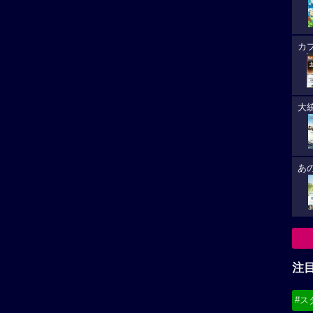
カ
大
あ
注
#ス