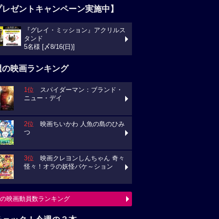
プレゼントキャンペーン実施中】
『グレイ・ミッション』アクリルス
タンド
5名様 [〆8/16(日)]
週の映画ランキング
1位
スパイダーマン：ブランド・
ニュー・デイ
2位
映画ちいかわ 人魚の島のひみ
つ
3位
映画クレヨンしんちゃん 奇々
怪々！オラの妖怪バケ～ション
の映画動員数ランキング