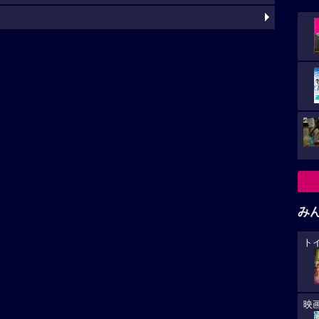
み
ト
映