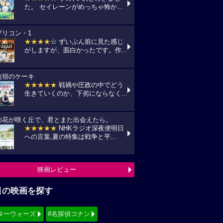
た。 セイレーンがめっちゃ怖か...
プリコン・1
★★★★
☆ ずいぶん前に見た感じ
がしますが、面白かったです。作...
統領のケーキ
★★★★★
戦禍や圧政の中でどう
生きていくのか、下劣にならなく...
の花が咲く丘で、君とまた出会えたら。
★★★★★
NHKラジオ深夜便明日
への言葉,夏の特集は戦争と平...
映画レビュー
目の映画を探す
ターウォーズ
#名探偵コナン