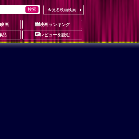
今見る映画検索
の映画
映画ランキング
作品
レビューを読む