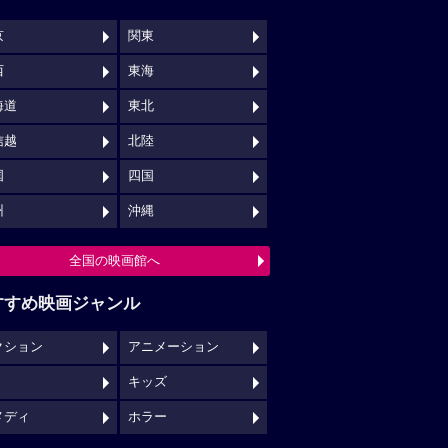
京
関東
西
東海
海道
東北
信越
北陸
国
四国
州
沖縄
全国の映画館へ
すすめ映画ジャンル
クション
アニメーション
キッズ
メディ
ホラー