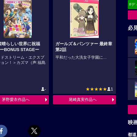
#デ
必
素晴らしい世界に祝福
ガールズ＆パンツァー 最終章
ーBONUS STAGEー
第2話
ッドストリーム・エクスプ
平和だった大洗女子学園に...
ジョン！＞カズマ（声:福島
-
★★★★★
1
茅野愛衣作品へ
尾崎真実作品へ
映
都道