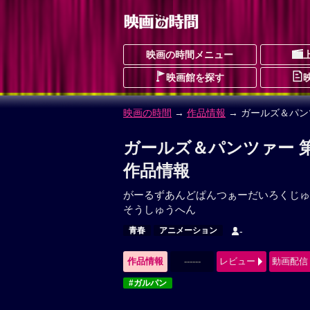
映画の時間メニュー
映画館を探す
映画の時間
→
作品情報
→ ガールズ＆パン
ガールズ＆パンツァー 第
作品情報
がーるずあんどぱんつぁーだいろくじゅ
そうしゅうへん
青春
アニメーション
-
作品情報
------
レビュー
動画配信
#ガルパン