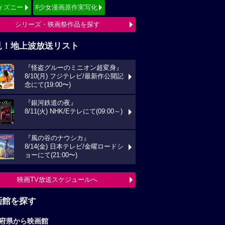
ィズニー
#少女漫画原作実写化
シリーズ・映画祭作品を探す
見！地上波放送リスト
『怪盗グルーのミニオン超変身』
8/10(月) フジテレビ/最新作公開記
念にて(19:00〜)
『銀河鉄道の夜』
8/11(火) NHK/Eテレにて(09:00～)
『風の谷のナウシカ』
8/14(金) 日本テレビ/金曜ロードシ
ョーにて(21:00〜)
映画TV放送スケジュールへ
画館を探す
府県から映画館