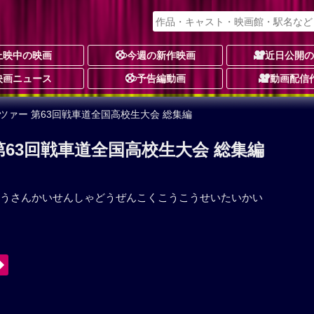
上映中の映画
今週の新作映画
近日公開
映画ニュース
予告編動画
動画配信
ツァー 第63回戦車道全国高校生大会 総集編
63回戦車道全国高校生大会 総集編
うさんかいせんしゃどうぜんこくこうこうせいたいかい