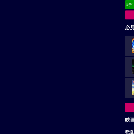
#デ
必
映
都道