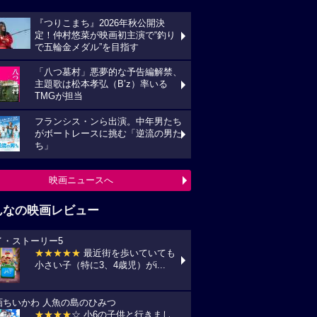
『つりこまち』2026年秋公開決
定！仲村悠菜が映画初主演で“釣り
で五輪金メダル”を目指す
「八つ墓村」悪夢的な予告編解禁、
主題歌は松本孝弘（B’z）率いる
TMGが担当
フランシス・ンら出演。中年男たち
がボートレースに挑む「逆流の男た
ち」
映画ニュースへ
んなの映画レビュー
イ・ストーリー5
★★★★★
最近街を歩いていても
小さい子（特に3、4歳児）がi...
画ちいかわ 人魚の島のひみつ
★★★★
☆ 小6の子供と行きまし