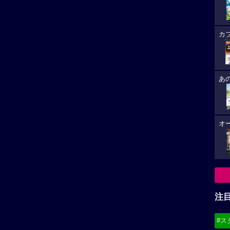
カ
あ
オ
注
#ス