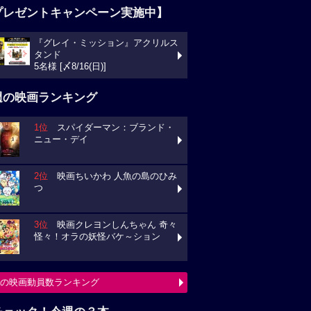
プレゼントキャンペーン実施中】
『グレイ・ミッション』アクリルス
タンド
5名様 [〆8/16(日)]
週の映画ランキング
1位
スパイダーマン：ブランド・
ニュー・デイ
2位
映画ちいかわ 人魚の島のひみ
つ
3位
映画クレヨンしんちゃん 奇々
怪々！オラの妖怪バケ～ション
の映画動員数ランキング