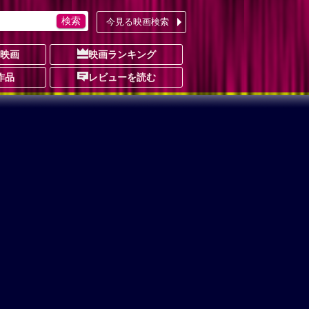
今見る映画検索
の映画
映画ランキング
作品
レビューを読む