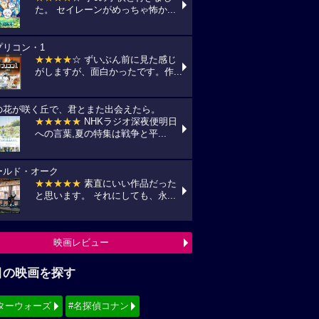
た。 セイレーンがめっちゃ怖か...
プリコン・1
★★★★
☆ ずいぶん前に見た感じ
がしますが、面白かったです。作...
の花が咲く丘で、君とまた出会えたら。
★★★★★
NHKラジオ深夜便明日
への言葉,夏の特集は戦争と平...
ールド・オーク
★★★★★
素直にいい作品だった
と思います。 それにしても、永...
映画レビュー
目の映画を探す
ターウォーズ
#名探偵コナン