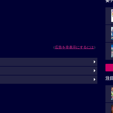
要
（
広告を非表示にするには
）
注