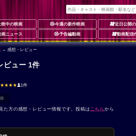
上映中の映画
今週の新作映画
近日公開
映画ニュース
予告編動画
動画配信
恋
→ 感想・レビュー
レビュー 1件
★★★★
1件
信
を見た方の感想・レビュー情報です。投稿は
こちら
から