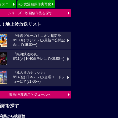
ィズニー
#少女漫画原作実写化
シリーズ・映画祭作品を探す
見！地上波放送リスト
『怪盗グルーのミニオン超変身』
8/10(月) フジテレビ/最新作公開記
念にて(19:00〜)
『銀河鉄道の夜』
8/11(火) NHK/Eテレにて(09:00～)
『風の谷のナウシカ』
8/14(金) 日本テレビ/金曜ロードシ
ョーにて(21:00〜)
映画TV放送スケジュールへ
画館を探す
府県から映画館