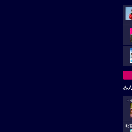
み
ト
映