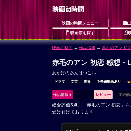
映画の時間メニュー
映画館を探す
映画の時間
→
作品情報
→
赤毛のアン 初
赤毛のアン 初恋 感想・
あかげのあんはつこい
ドラマ
文芸
青春
予告編動画あり
★
作品情報
------
レビュー
動画配
総合評価
5点
、「赤毛のアン 初恋」
受け付けております。