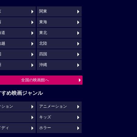
京
関東
西
東海
海道
東北
信越
北陸
国
四国
州
沖縄
全国の映画館へ
すすめ映画ジャンル
クション
アニメーション
キッズ
メディ
ホラー