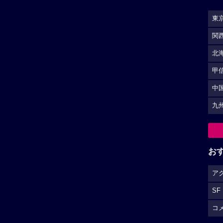
東
関
北
甲
中
九
お
ア
SF
コ