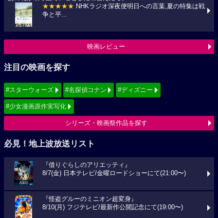
★★★★★
NHKラジオ深夜便明日への言葉,夏の特集は戦
争と平...
映画レビュー
注目の映画を探す
#スターウォーズ
#名探偵コナン
#ディズニー
#少女漫画原作実写化
シリーズ・映画祭作品を探す
必見！地上波放送リスト
『借りぐらしのアリエッティ』
8/7(金) 日本テレビ/金曜ロードショーにて(21:00〜)
『怪盗グルーのミニオン超変身』
8/10(月) フジテレビ/最新作公開記念にて(19:00〜)