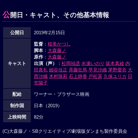
公
開日・キャスト、その他基本情報
公開日
2019年2月15日
監督
：
桜美かつし
脚本
：
大森藤ノ
原作
：
大森藤ノ
キャスト
出演（声）
：
松岡禎丞
水瀬いのり
坂本真綾
内
田真礼
細谷佳正
斉藤壮馬
早見沙織
茅野愛衣
大
西沙織
木村珠莉
石上静香
戸松遥
久保ユリカ
日
笠陽子
配給
ワーナー・ブラザース映画
制作国
日本（2019）
上映時間
82分
(C)大森藤ノ・SBクリエイティブ/劇場版ダンまち製作委員会