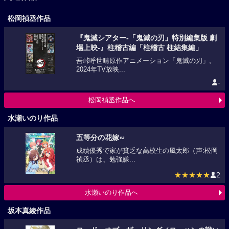
松岡禎丞作品
『鬼滅シアター-「鬼滅の刃」特別編集版 劇
場上映-』柱稽古編「柱稽古 柱結集編」
吾峠呼世晴原作アニメーション「鬼滅の刃」。
2024年TV放映...
-
松岡禎丞作品へ
水瀬いのり作品
五等分の花嫁∽
成績優秀で家が貧乏な高校生の風太郎（声:松岡
禎丞）は、勉強嫌...
★★★★★
2
水瀬いのり作品へ
坂本真綾作品