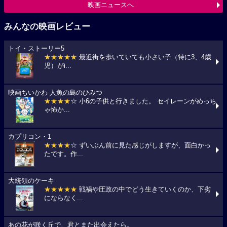
映画ニュースへ
みんなの映画レビュー
トイ・ストーリー5
★★★★★
最近街を歩いていても小さい子（特に3、4歳
児）がi...
映画ちいかわ 人魚の島のひみつ
★★★★
☆ 小6の子供と行きました。 セイレーンがめっち
ゃ怖か...
カプリコン・1
★★★★
☆ ずいぶん前に見た感じがしますが、面白かっ
たです。作...
大統領のケーキ
★★★★★
戦禍や圧政の中でどう生きていくのか、下劣
にならなく...
あの花が咲く丘で、君とまた出会えたら。