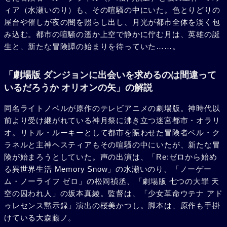
ィア（水瀬いのり）も、その喧騒の中にいた。色とりどりの
屋台や催しが夜の闇を照らし出し、月光が都市全体を淡く包
み込む。都市の喧騒の遥か上空で静かに佇む月は、英雄の誕
生と、新たな冒険譚の始まりを待っていた……。
「劇場版 ダンジョンに出会いを求めるのは間違って
いるだろうか オリオンの矢」の解説
同名ライトノベルが原作のテレビアニメの劇場版。神時代以
前より受け継がれている神月祭に沸き立つ迷宮都市・オラリ
オ。リトル・ルーキーとして都市を賑わせた冒険者ベル・ク
ラネルと主神ヘスティアもその喧騒の中にいたが、新たな冒
険が始まろうとしていた。声の出演は、「Re:ゼロから始め
る異世界生活 Memory Snow」の水瀬いのり、「ノーゲー
ム・ノーライフ ゼロ」の松岡禎丞、「劇場版 七つの大罪 天
空の囚われ人」の坂本真綾。監督は、「少女革命ウテナ アド
ゥレセンス黙示録」演出の桜美かつし。脚本は、原作も手掛
けている大森藤ノ。