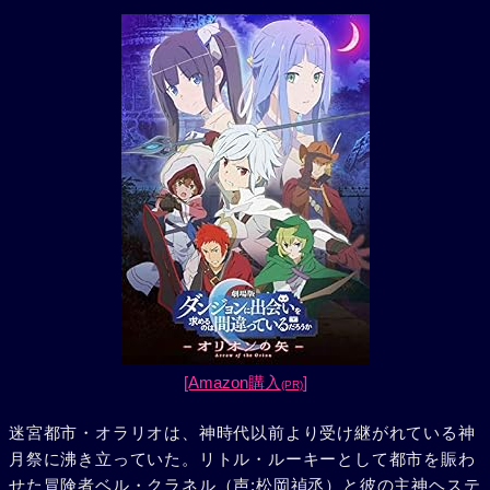
[Amazon購入
]
(PR)
迷宮都市・オラリオは、神時代以前より受け継がれている神
月祭に沸き立っていた。リトル・ルーキーとして都市を賑わ
せた冒険者ベル・クラネル（声:松岡禎丞）と彼の主神ヘステ