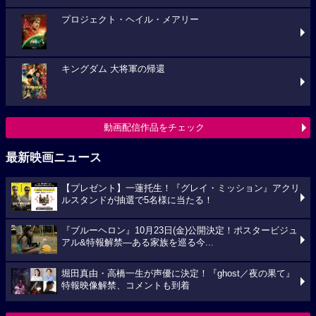
プロジェクト・ヘイル・メアリー
キングダム 大将軍の帰還
動画配信作品をチェック
最新映画ニュース
【プレゼント】一蓮托生！『グレイ・ミッション』アクリ
ルスタンドが抽選で5名様に当たる！
『ブルーヘロン』10月23日(金)公開決定！ポスタービジュ
アル&特報解禁―ある家族を巡る今...
堀田真由・高橋一生が声優に決定！『ghost／夜の果て』
特報映像解禁、コメントも到着