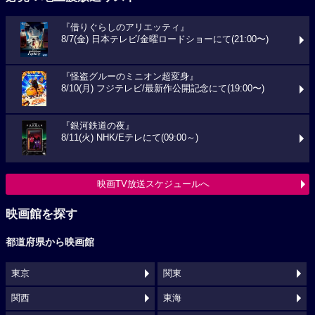
『借りぐらしのアリエッティ』
8/7(金) 日本テレビ/金曜ロードショーにて(21:00〜)
『怪盗グルーのミニオン超変身』
8/10(月) フジテレビ/最新作公開記念にて(19:00〜)
『銀河鉄道の夜』
8/11(火) NHK/Eテレにて(09:00～)
映画TV放送スケジュールへ
映画館を探す
都道府県から映画館
東京
関東
関西
東海