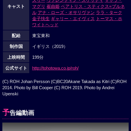
ズリー
ヴァレンティノ・ズケッティ
マヤラ・
キャスト
マグリ
崔由姫
ベアトリス・スティクス=ブルネ
ル
アナ・ローズ・オサリヴァン
ララ・ターク
金子扶生
ギャリー・エイヴィス
トーマス・ホ
ワイトヘッド
配給
東宝東和
制作国
イギリス（2019）
上映時間
199分
公式サイト
http://tohotowa.co.jp/roh/
(C) ROH Johan Persson (C)BC20Akane Takada as Kitri (C)ROH
2014. Photo by Bill Cooper (C) ROH 2019. Photo by Andrei
Upenski
予
告編動画