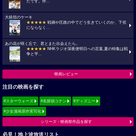
たです。作...
大統領のケーキ
★★★★★
戦禍や圧政の中でどう生きていくのか、下劣
にならなく...
あの花が咲く丘で、君とまた出会えたら。
★★★★★
NHKラジオ深夜便明日への言葉,夏の特集は戦
争と平...
映画レビュー
注目の映画を探す
#スターウォーズ
#名探偵コナン
#ディズニー
#少女漫画原作実写化
シリーズ・映画祭作品を探す
必見！地上波放送リスト