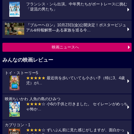
フランシス・ンら出演。中年男たちがボートレースに挑む
「逆流の男たち」
『ブルーヘロン』10月23日(金)公開決定！ポスタービジュ
アル&特報解禁―ある家族を巡る今...
映画ニュースへ
みんなの映画レビュー
トイ・ストーリー5
★★★★★
最近街を歩いていても小さい子（特に3、4歳
児）がi...
映画ちいかわ 人魚の島のひみつ
★★★★
☆ 小6の子供と行きました。 セイレーンがめっち
ゃ怖か...
カプリコン・1
★★★★
☆ ずいぶん前に見た感じがしますが、面白かっ