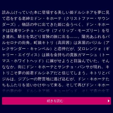
読みふけっていた本に登場する美しい姫ドルシネアを夢に見
て恋をする老紳士ドン・キホーテ（クリストファー・サウン
ダーズ）。物語の中に出てきた姫に会うべく、ドン・キホー
テは従者サンチョ・パンサ（フィリップ・モーズリー）を引
き連れ、騎士を気どり冒険の旅に出る……。陽光あふれるバ
ルセロナの街角。町娘キトリ（高田茜）は床屋のバジル（ア
レクサンダー・キャンベル）と恋仲だが、父ロレンツォ（ギ
ャリー・エイヴィス）は娘を金持ちの貴族ガマーシュ（トー
マス・ホワイトヘッド）に嫁がせようと目論んでいた。そん
ななか、街にドン・キホーテとサンチョ・パンサが現れ、キ
トリこそ夢の姫君ドルシネアだと信じてしまう。キトリとバ
ジルは、ジプシーの野営地に逃げ込むが、ドン・キホーテた
ちもふたりを追いかけやって来る。そして再びドン・キホー
テの夢の中、ドルシネア姫、キューピッド、そして森の女王
や妖精たちが踊り、甘美なひと時が過ぎてゆく。キトリとバ
続きを読む
ジルは街の居酒屋で友人たちと祝杯を上げようとするが、そ
こにはロレンツォやガマーシュも待ち構えていた。バジル