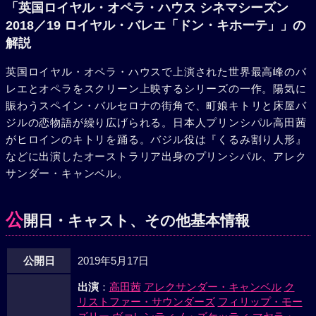
は、結婚を許さないなら死んでやると狂言自殺をし、ドン・
「英国ロイヤル・オペラ・ハウス シネマシーズン
キホーテに説得されたロレンツォは二人の結婚を認める。や
2018／19 ロイヤル・バレエ「ドン・キホーテ」」の
がて、二人の結婚式が盛大に行われる。恋人たちの仲を取り
解説
持ったドン・キホーテはサンチョ・パンサを引き連れ、再び
英国ロイヤル・オペラ・ハウスで上演された世界最高峰のバ
ドルシネア姫を追って次の冒険へと旅立つのだった。
レエとオペラをスクリーン上映するシリーズの一作。陽気に
賑わうスペイン・バルセロナの街角で、町娘キトリと床屋バ
ジルの恋物語が繰り広げられる。日本人プリンシパル高田茜
がヒロインのキトリを踊る。バジル役は『くるみ割り人形』
などに出演したオーストラリア出身のプリンシパル、アレク
サンダー・キャンベル。
公
開日・キャスト、その他基本情報
公開日
2019年5月17日
出演
：
高田茜
アレクサンダー・キャンベル
ク
リストファー・サウンダーズ
フィリップ・モー