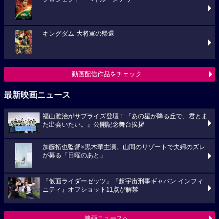
キングダム 大将軍の帰還
動画配信作品をチェック
最新映画ニュース
福山雅治がサプライズ登壇！『あの星が降る丘で、君とま
た出会いたい。』公開記念舞台挨拶
加藤拓也監督×黒木華主演。山間のリゾートで夫婦のズレ
が募る「日曜のあと」
『仮面ライダーゼッツ』『超宇宙刑事ギャバン インフィ
ニティ』オフショット11点が解禁
映画ニュースへ