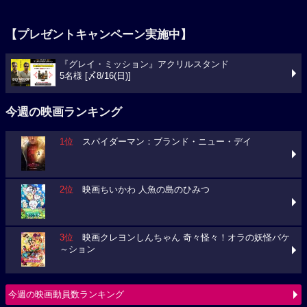
【プレゼントキャンペーン実施中】
『グレイ・ミッション』アクリルスタンド
5名様 [〆8/16(日)]
今週の映画ランキング
1位
スパイダーマン：ブランド・ニュー・デイ
2位
映画ちいかわ 人魚の島のひみつ
3位
映画クレヨンしんちゃん 奇々怪々！オラの妖怪バケ
～ション
今週の映画動員数ランキング