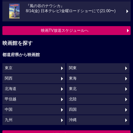
『風の谷のナウシカ』
8/14(金) 日本テレビ/金曜ロードショーにて(21:00〜)
映画TV放送スケジュールへ
映画館を探す
都道府県から映画館
東京
関東
関西
東海
北海道
東北
甲信越
北陸
中国
四国
九州
沖縄