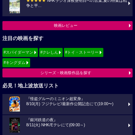
★★★★★
NHKラジオ深夜便明日への言葉,夏の特集は戦
争と平...
映画レビュー
注目の映画を探す
#スパイダーマン
#クレしん
#トイ・ストーリー
#キングダム
シリーズ・映画祭作品を探す
必見！地上波放送リスト
『怪盗グルーのミニオン超変身』
8/10(月) フジテレビ/最新作公開記念にて(19:00〜)
『銀河鉄道の夜』
8/11(火) NHK/Eテレにて(09:00～)