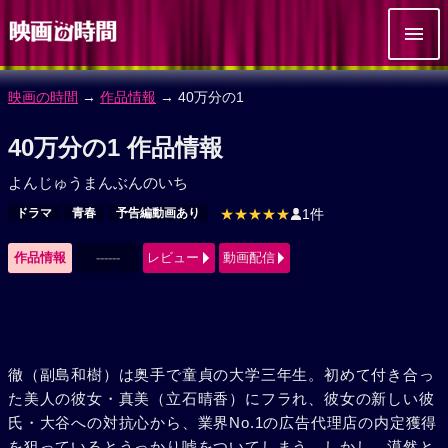
映画の時間
→
作品情報
→ 40万分の1
40万分の1 作品情報
よんじゅうまんぶんのいち
ドラマ
青春
予告編動画あり
★★★★★
1件
作品情報
------
レビュー
動画配信
徹（副島和樹）は奥手で童貞の大学三年生。初めて付き合っ
た美人の彼女・真美（立石晴香）にフラれ、彼女の新しい彼
氏・大谷への対抗心から、業界No.1の広告代理店の内定獲得
を狙っているとうっかり嘘をついてしまう。しかし、漠然と