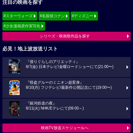
注目の映画を探す
#スターウォーズ
#名探偵コナン
#ディズニー
#少女漫画原作実写化
シリーズ・映画祭作品を探す
必見！地上波放送リスト
『借りぐらしのアリエッティ』
8/7(金) 日本テレビ/金曜ロードショーにて(21:00〜)
『怪盗グルーのミニオン超変身』
8/10(月) フジテレビ/最新作公開記念にて(19:00〜)
『銀河鉄道の夜』
8/11(火) NHK/Eテレにて(09:00～)
映画TV放送スケジュールへ