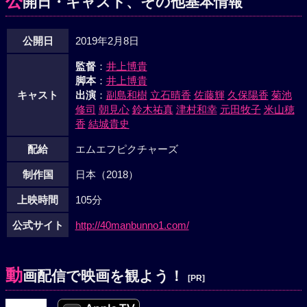
公
開日・キャスト、その他基本情報
公開日
2019年2月8日
監督
：
井上博貴
脚本
：
井上博貴
キャスト
出演
：
副島和樹
立石晴香
佐藤輝
久保陽香
菊池
修司
朝見心
鈴木祐真
津村和幸
元田牧子
米山穂
香
結城貴史
配給
エムエフピクチャーズ
制作国
日本（2018）
上映時間
105分
公式サイト
http://40manbunno1.com/
動
画配信で映画を観よう！
[PR]