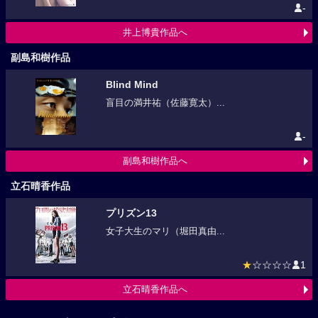
-
井上博貴作品へ
副島和樹作品
Blind Mind
盲目の満井祐（佐藤寛太）...
-
副島和樹作品へ
立石晴香作品
プリズン13
女子大生のマリ（堀田真由...
★
☆☆☆☆
1
立石晴香作品へ