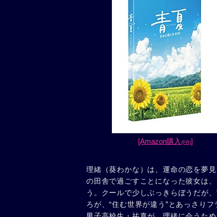
[Amazon購入
]
(PR)
理緒（葵わかな）は、運命の恋を夢見
の田舎で過ごすことになった彼女は、
う。クールで少しぶっきらぼうだが、
ろが、“住む世界が違う”とあっさり
男子高校生・祐真が、理緒に会うため