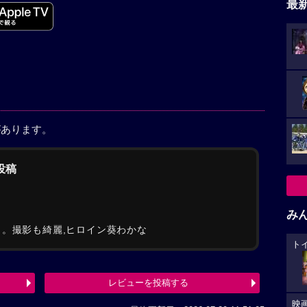
最
があります。
の投稿
み
出。撮影も綺麗,ヒロイン葵わかな
ト
レビューを投稿する
映