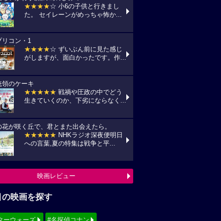
★★★★
☆ 小6の子供と行きまし
た。 セイレーンがめっちゃ怖か...
プリコン・1
★★★★
☆ ずいぶん前に見た感じ
がしますが、面白かったです。作...
統領のケーキ
★★★★★
戦禍や圧政の中でどう
生きていくのか、下劣にならなく...
の花が咲く丘で、君とまた出会えたら。
★★★★★
NHKラジオ深夜便明日
への言葉,夏の特集は戦争と平...
映画レビュー
目の映画を探す
ターウォーズ
#名探偵コナン