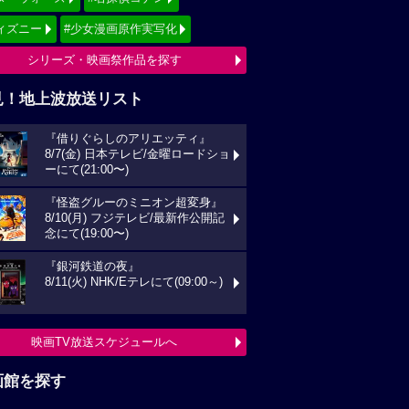
ィズニー
#少女漫画原作実写化
シリーズ・映画祭作品を探す
見！地上波放送リスト
『借りぐらしのアリエッティ』
8/7(金) 日本テレビ/金曜ロードショ
ーにて(21:00〜)
『怪盗グルーのミニオン超変身』
8/10(月) フジテレビ/最新作公開記
念にて(19:00〜)
『銀河鉄道の夜』
8/11(火) NHK/Eテレにて(09:00～)
映画TV放送スケジュールへ
画館を探す