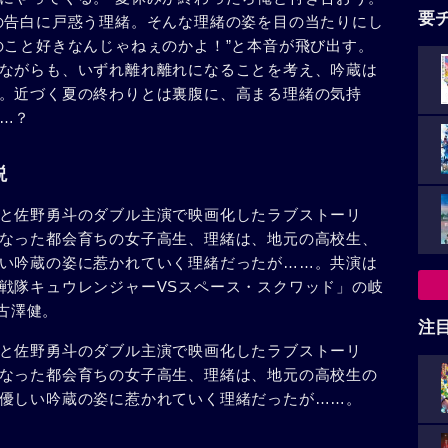
要
の告白に戸惑う理緒。そんな理緒の姿を目の当たりにし
のこと好きなんじゃねぇのかよ！”と本音が飛び出す。
ながらも、いずれ離れ離れになることを考え、吟蔵は
。近づく夏の終わりとは裏腹に、高まる理緒の気持
…？
説
と佐野勇斗のダブル主演で映画化したラブストーリ
なった都会育ちの女子高生、理緒は、地元の高校生、
い吟蔵の姿に惹かれていく理緒だったが……。共演は
戦隊キュウレンジャーVSスペース・スクワッド」の岐
の古澤健。
注
と佐野勇斗のダブル主演で映画化したラブストーリ
なった都会育ちの女子高生、理緒は、地元の高校生の
優しい吟蔵の姿に惹かれていく理緒だったが……。