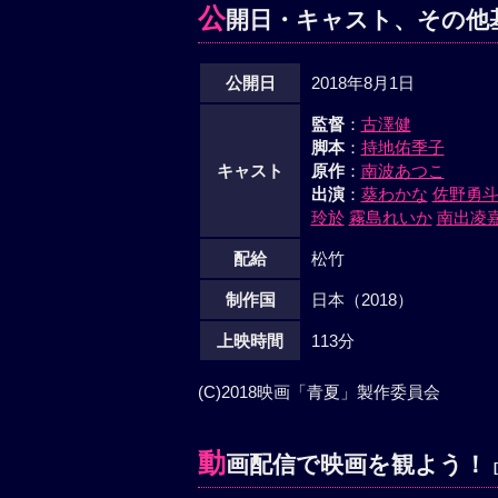
公
開日・キャスト、その他
公開日
2018年8月1日
監督
：
古澤健
脚本
：
持地佑季子
キャスト
原作
：
南波あつこ
出演
：
葵わかな
佐野勇
玲於
霧島れいか
南出凌
配給
松竹
制作国
日本（2018）
上映時間
113分
(C)2018映画「青夏」製作委員会
動
画配信で映画を観よう！