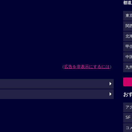
都道
東
関
北
甲
中
（
広告を非表示にするには
）
九
お
ア
SF
コ