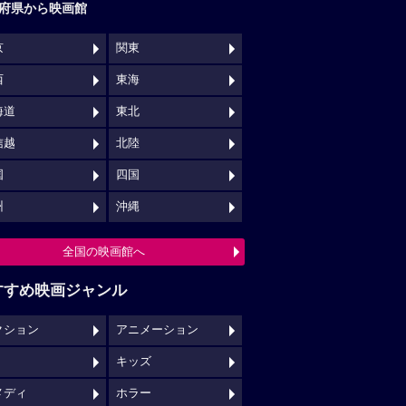
府県から映画館
京
関東
西
東海
海道
東北
信越
北陸
国
四国
州
沖縄
全国の映画館へ
すすめ映画ジャンル
クション
アニメーション
キッズ
メディ
ホラー