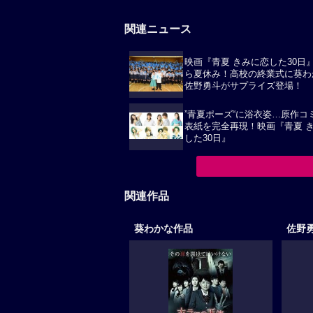
関連ニュース
映画『青夏 きみに恋した30日
ら夏休み！高校の終業式に葵わ
佐野勇斗がサプライズ登場！
”青夏ポーズ“に浴衣姿…原作コ
表紙を完全再現！映画『青夏 
した30日』
関連作品
葵わかな作品
佐野