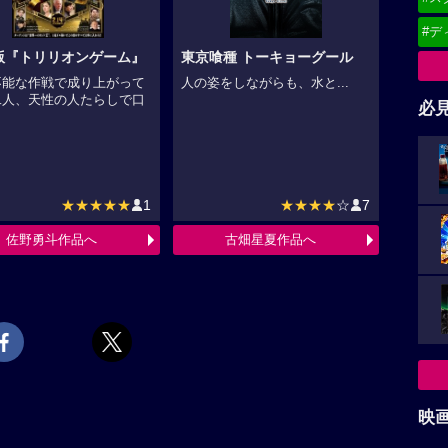
#デ
版『トリリオンゲーム』
東京喰種 トーキョーグール
不能な作戦で成り上がって
人の姿をしながらも、水と...
二人、天性の人たらしで口
必
.
★★★★★
1
★★★★
☆
7
佐野勇斗作品へ
古畑星夏作品へ
映