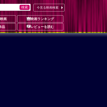
今見る映画検索
の映画
映画ランキング
作品
レビューを読む