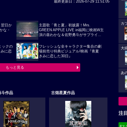
最終更新日：2026-07-29 11:51:05
カ
』翌日か
主題歌「青と夏」初披露！Mrs.
かな・
GREEN APPLE LIVE in福岡に映画W主
演の葵わかな＆佐野勇斗がサプライ...
ミックの
フレッシュな全キャラクター集合の劇
大
きみに恋
場前売り特典ビジュアル!映画『青夏
きみに恋した30日』
もっと見る
あ
勇斗作品
古畑星夏作品
注
#ス