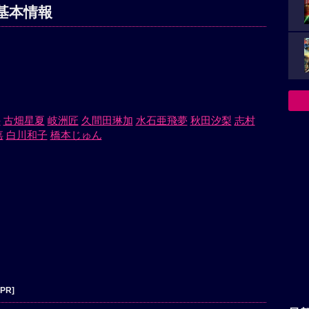
基本情報
斗
古畑星夏
岐洲匠
久間田琳加
水石亜飛夢
秋田汐梨
志村
嘉
白川和子
橋本じゅん
[PR]