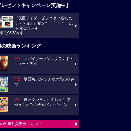
プレゼントキャンペーン実施中】
『仮面ライダーゼッツ さよならの
ミッション』ゼッツドライバーモデ
ル 光るタスキ
様 [〆8/6(木)]
週の映画ランキング
1位
スパイダーマン：ブランド・
ニュー・デイ
2位
映画ちいかわ 人魚の島のひみ
つ
3位
映画クレヨンしんちゃん 奇々
怪々！オラの妖怪バケ～ション
の映画動員数ランキング