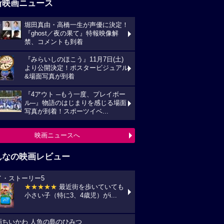
新映画ニュース
堀田真由・高橋一生が声優に決定！
『ghost／夜の果て』特報映像解
禁、コメントも到着
『みらいしのほこう』11月7日(土)
より公開決定！ポスタービジュアル
&場面写真が到着
『4アウト ─もう一度、プレイボー
ル─』物語のはじまりを感じる場面
写真が到着！スポーツイベ...
映画ニュースへ
んなの映画レビュー
イ・ストーリー5
★★★★★
最近街を歩いていても
小さい子（特に3、4歳児）がi...
画ちいかわ 人魚の島のひみつ