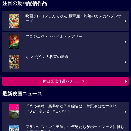
注目の動画配信作品
映画クレヨンしんちゃん 超華麗！灼熱のカスカベダンサ
ーズ
プロジェクト・ヘイル・メアリー
キングダム 大将軍の帰還
動画配信作品をチェック
最新映画ニュース
「八つ墓村」悪夢的な予告編解禁、主題歌は松本孝弘
（B’z）率いるTMGが担当
フランシス・ンら出演。中年男たちがボートレースに挑む