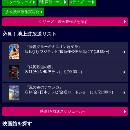
#スターウォーズ
#名探偵コナン
#ディズニー
#少女漫画原作実写化
シリーズ・映画祭作品を探す
必見！地上波放送リスト
『怪盗グルーのミニオン超変身』
8/10(月) フジテレビ/最新作公開記念にて(19:00〜)
『銀河鉄道の夜』
8/11(火) NHK/Eテレにて(09:00～)
『風の谷のナウシカ』
8/14(金) 日本テレビ/金曜ロードショーにて(21:00〜)
映画TV放送スケジュールへ
映画館を探す