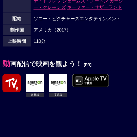
ナ・ドブレフ
ジェームズ・ノートン
カーシ
ー・クレモンズ
キーファー・サザーランド
配給
ソニー・ピクチャーズエンタテインメント
制作国
アメリカ（2017）
上映時間
110分
動
画配信で映画を観よう！
[PR]
吹替版
字幕版