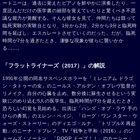
ートニーは、過去に覚えたピアノを鮮やかに演奏したり、一
度読んだだけの医学書の細部を覚えていたりと驚くべき不思
議な能力が覚醒する。そんな彼女を見て、仲間たちは競って
臨死実験の実験台となり、1分から2分、2分から3分と臨死時
間を延ばし、エスカレートさせていくのだった。だが、臨死
時間が7分を過ぎたとき、凄惨な現象が彼らに襲いかか
る……。
「フラットライナーズ（2017）」の解説
1991年公開の同名サスペンスホラーを「ミレニアム ドラゴ
ン・タトゥーの女」のニールス・アルデン・オプレヴ監督が
リメイク。自分の心臓を止め、数分後に蘇生させるという実
験にのめり込む5人の医学生。臨死時間が7分を超えたとき、
恐ろしい幻覚を見始める。出演は「ハンズ・オブ・ラヴ 手の
ひらの勇気」のエレン・ペイジ、「ローグ・ワン スター・ウ
ォーズ・ストーリー」のディエゴ・ルナ、「トリプルX 再起
動」のニーナ・ドブレフ、TV『戦争と平和（2016）』のジ
ェームズ・ノートン、「DOOP ドープ！！」のカーシー・