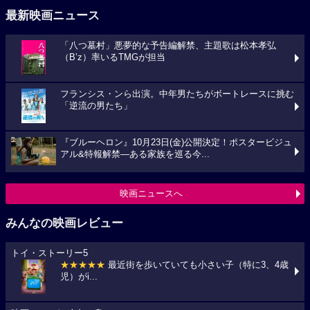
最新映画ニュース
「八つ墓村」悪夢的な予告編解禁、主題歌は松本孝弘
（B’z）率いるTMGが担当
フランシス・ンら出演。中年男たちがボートレースに挑む
「逆流の男たち」
『ブルーヘロン』10月23日(金)公開決定！ポスタービジュ
アル&特報解禁―ある家族を巡る今...
映画ニュースへ
みんなの映画レビュー
トイ・ストーリー5
★★★★★
最近街を歩いていても小さい子（特に3、4歳
児）がi...