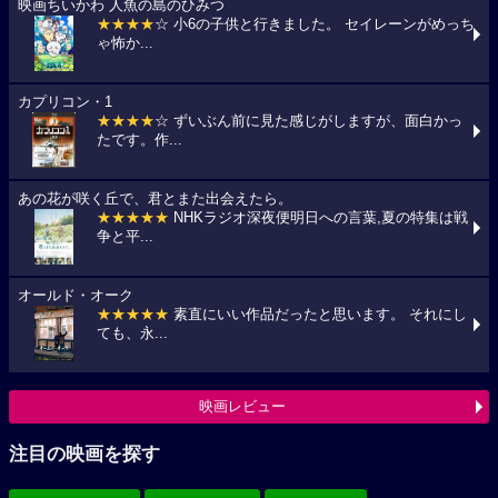
映画ちいかわ 人魚の島のひみつ
★★★★
☆ 小6の子供と行きました。 セイレーンがめっち
ゃ怖か...
カプリコン・1
★★★★
☆ ずいぶん前に見た感じがしますが、面白かっ
たです。作...
あの花が咲く丘で、君とまた出会えたら。
★★★★★
NHKラジオ深夜便明日への言葉,夏の特集は戦
争と平...
オールド・オーク
★★★★★
素直にいい作品だったと思います。 それにし
ても、永...
映画レビュー
注目の映画を探す