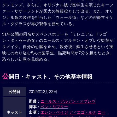
クレモンズ。さらに、オリジナル版で医学生を演じたキーフ
ァー・サザーランドが医大の教授役として出演。また、オリ
ジナル版の製作を担当した「ウォール街」などの俳優マイケ
ル・ダグラスが再び製作を務めている。
91年公開の同名サスペンスホラーを「ミレニアム ドラゴ
ン・タトゥーの女」のニールス・アルデン・オプレヴ監督が
リメイク。自分の心臓を止め、数分後に蘇生させるという実
験にのめり込む5人の医学生。臨死時間が7分を超えたとき、
恐ろしい幻覚を見始める。
公
開日・キャスト、その他基本情報
公開日
2017年12月22日
監督
：
ニールス・アルデン・オプレヴ
脚本
：
ベン・リプリー
キャスト
出演
：
エレン・ペイジ
ディエゴ・ルナ
ニー