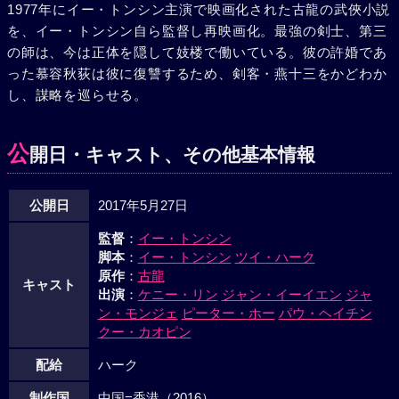
1977年にイー・トンシン主演で映画化された古龍の武俠小説
を、イー・トンシン自ら監督し再映画化。最強の剣士、第三
の師は、今は正体を隠して妓楼で働いている。彼の許婚であ
った慕容秋荻は彼に復讐するため、剣客・燕十三をかどわか
し、謀略を巡らせる。
公
開日・キャスト、その他基本情報
公開日
2017年5月27日
監督
：
イー・トンシン
脚本
：
イー・トンシン
ツイ・ハーク
原作
：
古龍
キャスト
出演
：
ケニー・リン
ジャン・イーイエン
ジャ
ン・モンジェ
ピーター・ホー
パウ・ヘイチン
クー・カオピン
配給
ハーク
制作国
中国=香港（2016）