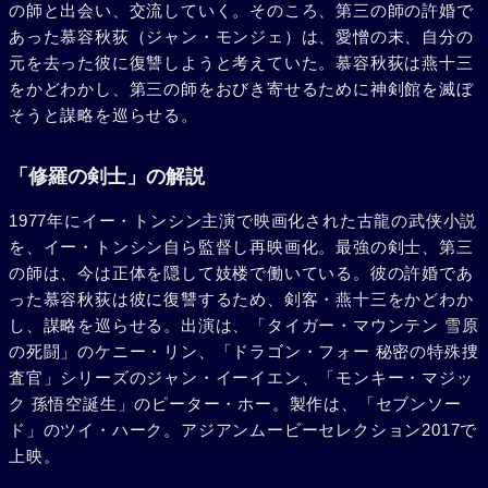
の師と出会い、交流していく。そのころ、第三の師の許婚で
あった慕容秋荻（ジャン・モンジェ）は、愛憎の末、自分の
元を去った彼に復讐しようと考えていた。慕容秋荻は燕十三
をかどわかし、第三の師をおびき寄せるために神剣館を滅ぼ
そうと謀略を巡らせる。
「修羅の剣士」の解説
1977年にイー・トンシン主演で映画化された古龍の武侠小説
を、イー・トンシン自ら監督し再映画化。最強の剣士、第三
の師は、今は正体を隠して妓楼で働いている。彼の許婚であ
った慕容秋荻は彼に復讐するため、剣客・燕十三をかどわか
し、謀略を巡らせる。出演は、「タイガー・マウンテン 雪原
の死闘」のケニー・リン、「ドラゴン・フォー 秘密の特殊捜
査官」シリーズのジャン・イーイエン、「モンキー・マジッ
ク 孫悟空誕生」のピーター・ホー。製作は、「セブンソー
ド」のツイ・ハーク。アジアンムービーセレクション2017で
上映。