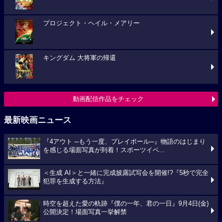
プロジェクト・ヘイル・メアリー
キングダム 大将軍の帰還
動画配信作品をチェック
最新映画ニュース
『4アウト ─もう一度、プレイボール─』物語のはじまり
を感じる場面写真が到着！スポーツイベ...
＜生成 AI＞と一緒に完成披露試写会を開催!?『5秒で完全
犯罪を生成する方法』
時空を超えた愛の軌跡『僕の一年、君の一日』9月4日(金)
公開決定！場面写真一挙解禁