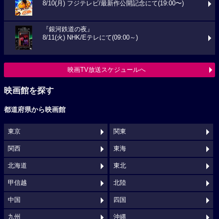
8/10(月) フジテレビ/最新作公開記念にて(19:00〜)
『銀河鉄道の夜』
8/11(火) NHK/Eテレにて(09:00～)
映画TV放送スケジュールへ
映画館を探す
都道府県から映画館
東京
関東
関西
東海
北海道
東北
甲信越
北陸
中国
四国
九州
沖縄