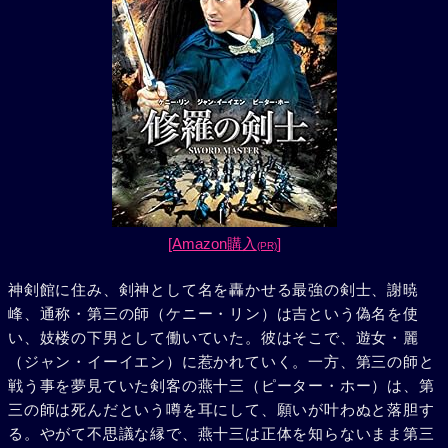
[Amazon購入
]
(PR)
神剣館に住み、剣神として名を轟かせる最強の剣士、謝暁
峰、通称・第三の師（ケニー・リン）は吉という偽名を使
い、妓楼の下男として働いていた。彼はそこで、遊女・麗
（ジャン・イーイエン）に惹かれていく。一方、第三の師と
戦う事を夢見ていた剣客の燕十三（ピーター・ホー）は、第
三の師は死んだという噂を耳にして、願いが叶わぬと落胆す
る。やがて不思議な縁で、燕十三は正体を知らないまま第三