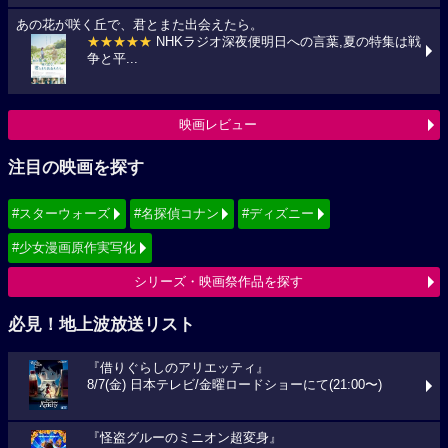
あの花が咲く丘で、君とまた出会えたら。
★★★★★
NHKラジオ深夜便明日への言葉,夏の特集は戦
争と平...
映画レビュー
注目の映画を探す
#スターウォーズ
#名探偵コナン
#ディズニー
#少女漫画原作実写化
シリーズ・映画祭作品を探す
必見！地上波放送リスト
『借りぐらしのアリエッティ』
8/7(金) 日本テレビ/金曜ロードショーにて(21:00〜)
『怪盗グルーのミニオン超変身』