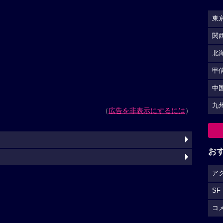
東
関
北
甲
中
九
（
広告を非表示にするには
）
お
ア
SF
コ