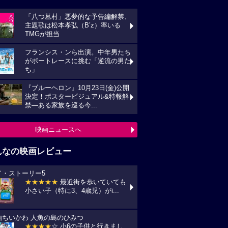
「八つ墓村」悪夢的な予告編解禁、
主題歌は松本孝弘（B’z）率いる
TMGが担当
フランシス・ンら出演。中年男たち
がボートレースに挑む「逆流の男た
ち」
『ブルーヘロン』10月23日(金)公開
決定！ポスタービジュアル&特報解
禁―ある家族を巡る今...
映画ニュースへ
んなの映画レビュー
イ・ストーリー5
★★★★★
最近街を歩いていても
小さい子（特に3、4歳児）がi...
画ちいかわ 人魚の島のひみつ
★★★★
☆ 小6の子供と行きまし