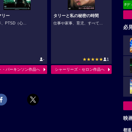
#デ
マリー
タリーと私の秘密の時間
年、PTSD（心...
仕事や家事、育児、すべて...
必
-
★★★★★
1
ト・パーキンソン作品へ
シャーリーズ・セロン作品へ
映
都道