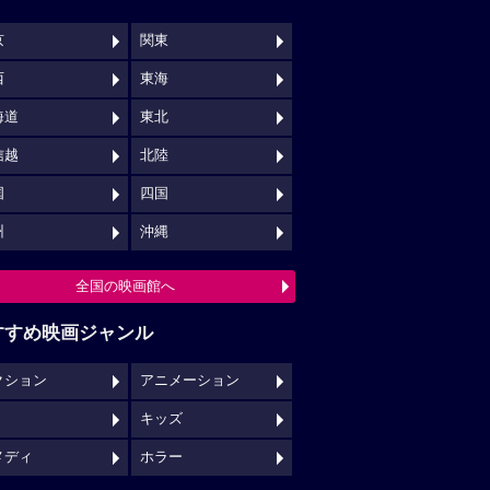
京
関東
西
東海
海道
東北
信越
北陸
国
四国
州
沖縄
全国の映画館へ
すすめ映画ジャンル
クション
アニメーション
キッズ
メディ
ホラー