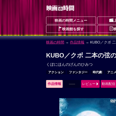
映画の時間メニュー
映画館を探す
映画の時間
→
作品情報
→ KUBO／クボ 
KUBO／クボ 二本の弦
くぼにほんのげんのひみつ
アクション
ファンタジー
時代劇
アニ
作品情報
------
レビュー
動画配信