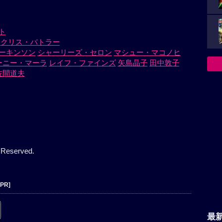
ト
クリス・バトラー
ーキンソン
シャーリーズ・セロン
マシュー・マコノヒ
ーニー・マーラ
レイフ・ファインズ
矢島晶子
田中敦子
佐間道夫
 Reserved.
[PR]
最