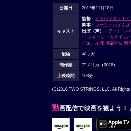
公開日
2017年11月18日
監督
：
トラヴィス・ナイ
脚本
：
マーク・ハイムズ
キャスト
出演（声）
：
アート・パ
ー
ジョージ・タケイ
ル
ピエール瀧
川栄李奈
羽
配給
ギャガ
制作国
アメリカ（2016）
上映時間
103分
(C)2016 TWO STRINGS, LLC. All Rights
動
画配信で映画を観よう！