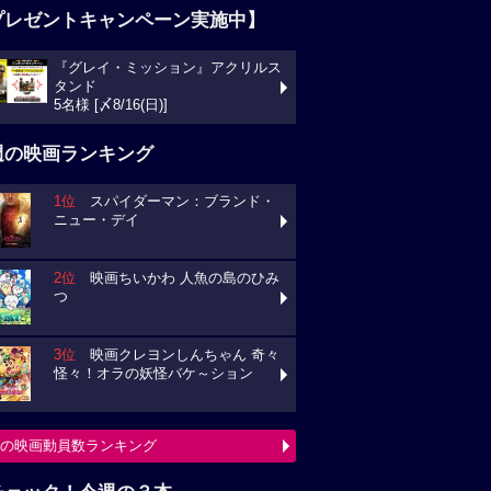
プレゼントキャンペーン実施中】
『グレイ・ミッション』アクリルス
タンド
5名様 [〆8/16(日)]
週の映画ランキング
1位
スパイダーマン：ブランド・
ニュー・デイ
2位
映画ちいかわ 人魚の島のひみ
つ
3位
映画クレヨンしんちゃん 奇々
怪々！オラの妖怪バケ～ション
の映画動員数ランキング