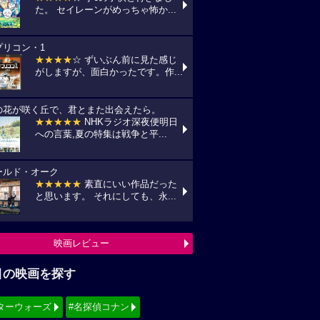
た。 セイレーンがめっちゃ怖か...
プリコン・1
★★★★
☆ ずいぶん前に見た感じ
がしますが、面白かったです。作...
の花が咲く丘で、君とまた出会えたら。
★★★★★
NHKラジオ深夜便明日
への言葉,夏の特集は戦争と平...
ールド・オーク
★★★★★
素直にいい作品だった
と思います。 それにしても、永...
映画レビュー
目の映画を探す
ターウォーズ
#名探偵コナン