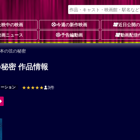
上映中の映画
今週の新作映画
近日公開
映画ニュース
予告編動画
動画配信
二本の弦の秘密
の秘密 作品情報
メーション
★★★★★
3件