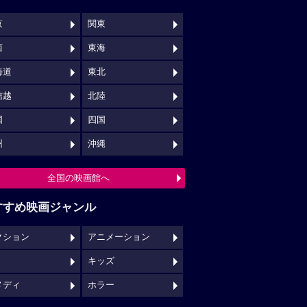
京
関東
西
東海
海道
東北
信越
北陸
国
四国
州
沖縄
全国の映画館へ
すすめ映画ジャンル
クション
アニメーション
キッズ
メディ
ホラー