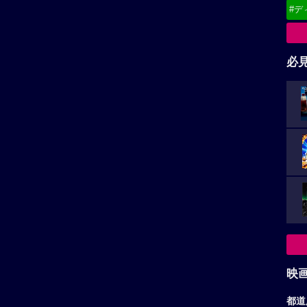
#デ
必
映
都道