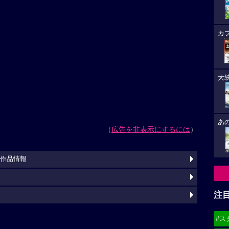
カ
大
あ
（
広告を非表示にするには
）
ON 作品情報
注
#ス