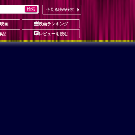
今見る映画検索
の映画
映画ランキング
作品
レビューを読む