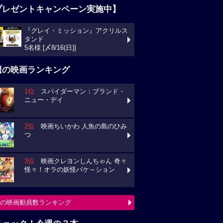
プレゼントキャンペーン実施中】
『グレイ・ミッション』アクリルス
タンド
5名様 [〆8/16(日)]
週の映画ランキング
1位
スパイダーマン：ブランド・
ニュー・デイ
2位
映画ちいかわ 人魚の島のひみ
つ
3位
映画クレヨンしんちゃん 奇々
怪々！オラの妖怪バケ～ション
の映画動員数ランキング