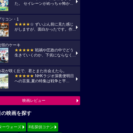
た。 セイレーンがめっちゃ怖か...
プリコン・1
★★★★
☆ ずいぶん前に見た感じ
がしますが、面白かったです。作...
統領のケーキ
★★★★★
戦禍や圧政の中でどう
生きていくのか、下劣にならなく...
の花が咲く丘で、君とまた出会えたら。
★★★★★
NHKラジオ深夜便明日
への言葉,夏の特集は戦争と平...
映画レビュー
目の映画を探す
ターウォーズ
#名探偵コナン