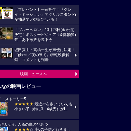
【プレゼント】一蓮托生！『グレ
イ・ミッション』アクリルスタンド
が抽選で5名様に当たる！
『ブルーヘロン』10月23日(金)公開
決定！ポスタービジュアル&特報解
禁―ある家族を巡る今...
堀田真由・高橋一生が声優に決定！
『ghost／夜の果て』特報映像解
禁、コメントも到着
映画ニュースへ
んなの映画レビュー
イ・ストーリー5
★★★★★
最近街を歩いていても
小さい子（特に3、4歳児）がi...
画ちいかわ 人魚の島のひみつ
★★★★
☆ 小6の子供と行きまし