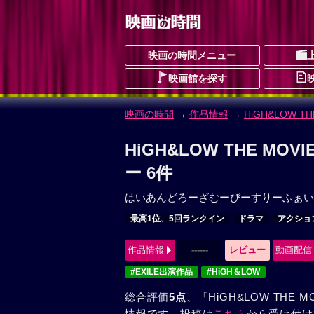
映画の時間メニュー
映画館を探す
映画の時間
→
作品情報
→
HiGH&LOW THE
HiGH&LOW THE MOVI
ー 6件
はいあんどろーざむーびーすりーふぁい
最高1位、5回ランクイン
ドラマ
アクショ
作品情報
------
レビュー
動画配信
#EXILE出演作品
#HiGH＆LOW
総合評価
5点
、「HiGH&LOW THE M
情報です。投稿は
こちら
から受け付け