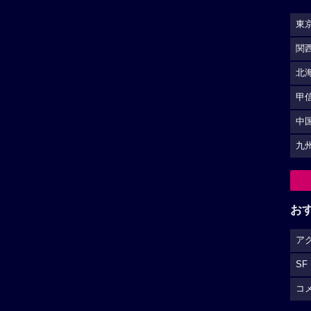
東
関
北
甲
中
九
お
ア
SF
コ