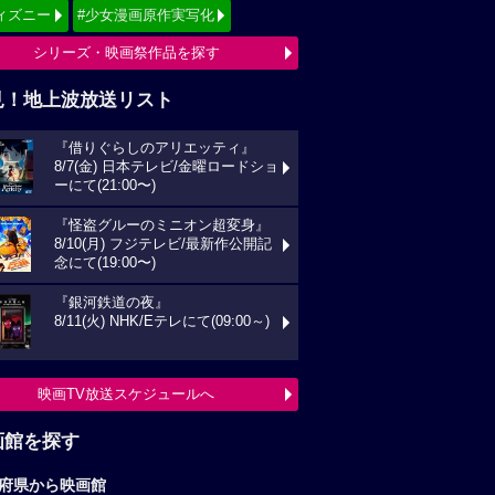
ィズニー
#少女漫画原作実写化
シリーズ・映画祭作品を探す
見！地上波放送リスト
『借りぐらしのアリエッティ』
8/7(金) 日本テレビ/金曜ロードショ
ーにて(21:00〜)
『怪盗グルーのミニオン超変身』
8/10(月) フジテレビ/最新作公開記
念にて(19:00〜)
『銀河鉄道の夜』
8/11(火) NHK/Eテレにて(09:00～)
映画TV放送スケジュールへ
画館を探す
府県から映画館