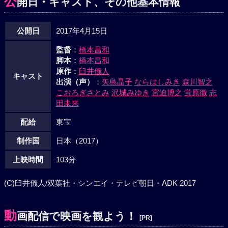
公
開日・キャスト、その他基本情報
公開日
2017年4月15日
監督
：
橋本昌和
脚本
：
橋本昌和
原作
：
臼井儀人
キャスト
出演（声）
：
矢島晶子
ならはしみき
森川智之
こおろぎさとみ
沢城みゆき
宮迫博之
蛍原徹
志
田未来
配給
東宝
制作国
日本（2017）
上映時間
103分
(C)臼井儀人/双葉社・シンエイ・テレビ朝日・ADK 2017
動
画配信で映画を観よう！
[PR]