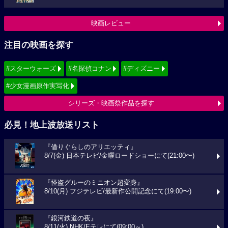
映画レビュー
注目の映画を探す
#スターウォーズ
#名探偵コナン
#ディズニー
#少女漫画原作実写化
シリーズ・映画祭作品を探す
必見！地上波放送リスト
『借りぐらしのアリエッティ』
8/7(金) 日本テレビ/金曜ロードショーにて(21:00〜)
『怪盗グルーのミニオン超変身』
8/10(月) フジテレビ/最新作公開記念にて(19:00〜)
『銀河鉄道の夜』
8/11(火) NHK/Eテレにて(09:00～)