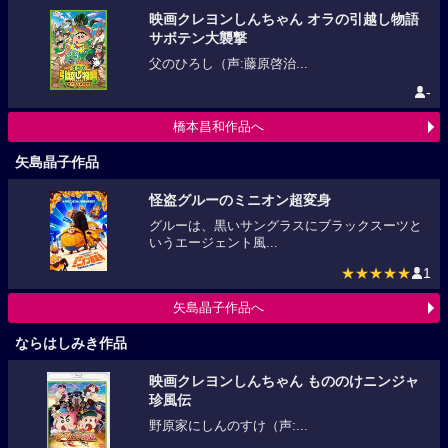
映画クレヨンしんちゃん オラの引越し物語
サボテン大襲撃
父のひろし（声:藤原啓治...
-
橋本昌和作品へ
矢島晶子作品
怪盗グルーのミニオン超変身
グルーは、黒いサングラスにブラックスーツと
いうエージェント風...
★★★★★
1
矢島晶子作品へ
ならはしみき作品
映画クレヨンしんちゃん もののけニンジャ
珍風伝
野原家にしんのすけ（声:...