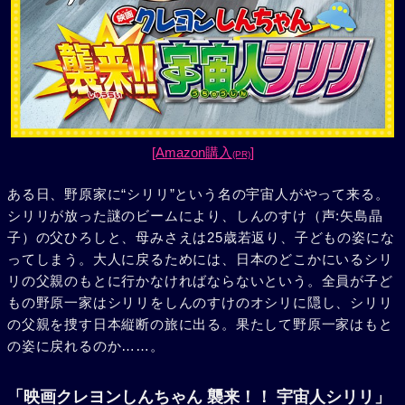
[Amazon購入
]
(PR)
ある日、野原家に“シリリ”という名の宇宙人がやって来る。
シリリが放った謎のビームにより、しんのすけ（声:矢島晶
子）の父ひろしと、母みさえは25歳若返り、子どもの姿にな
ってしまう。大人に戻るためには、日本のどこかにいるシリ
リの父親のもとに行かなければならないという。全員が子ど
もの野原一家はシリリをしんのすけのオシリに隠し、シリリ
の父親を捜す日本縦断の旅に出る。果たして野原一家はもと
の姿に戻れるのか……。
「映画クレヨンしんちゃん 襲来！！ 宇宙人シリリ」