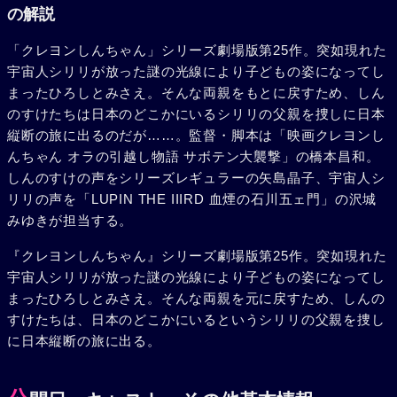
の解説
「クレヨンしんちゃん」シリーズ劇場版第25作。突如現れた
宇宙人シリリが放った謎の光線により子どもの姿になってし
まったひろしとみさえ。そんな両親をもとに戻すため、しん
のすけたちは日本のどこかにいるシリリの父親を捜しに日本
縦断の旅に出るのだが……。監督・脚本は「映画クレヨンし
んちゃん オラの引越し物語 サボテン大襲撃」の橋本昌和。
しんのすけの声をシリーズレギュラーの矢島晶子、宇宙人シ
リリの声を「LUPIN THE IIIRD 血煙の石川五ェ門」の沢城
みゆきが担当する。
『クレヨンしんちゃん』シリーズ劇場版第25作。突如現れた
宇宙人シリリが放った謎の光線により子どもの姿になってし
まったひろしとみさえ。そんな両親を元に戻すため、しんの
すけたちは、日本のどこかにいるというシリリの父親を捜し
に日本縦断の旅に出る。