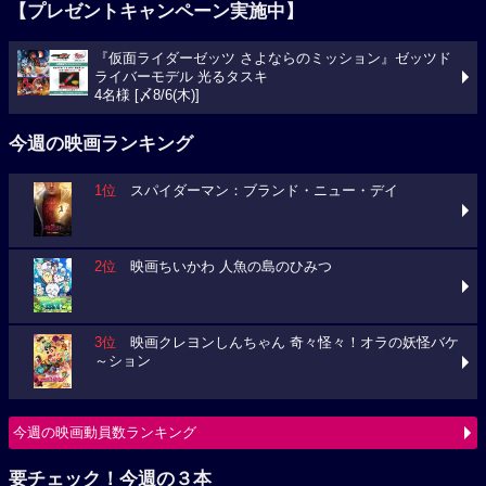
【プレゼントキャンペーン実施中】
『仮面ライダーゼッツ さよならのミッション』ゼッツド
ライバーモデル 光るタスキ
4名様 [〆8/6(木)]
今週の映画ランキング
1位
スパイダーマン：ブランド・ニュー・デイ
2位
映画ちいかわ 人魚の島のひみつ
3位
映画クレヨンしんちゃん 奇々怪々！オラの妖怪バケ
～ション
今週の映画動員数ランキング
要チェック！今週の３本