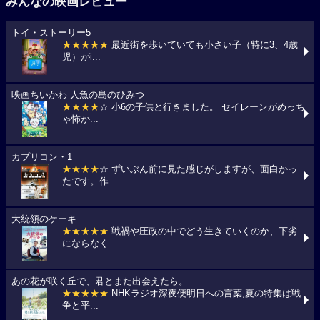
みんなの映画レビュー
トイ・ストーリー5
★★★★★
最近街を歩いていても小さい子（特に3、4歳
児）がi...
映画ちいかわ 人魚の島のひみつ
★★★★
☆ 小6の子供と行きました。 セイレーンがめっち
ゃ怖か...
カプリコン・1
★★★★
☆ ずいぶん前に見た感じがしますが、面白かっ
たです。作...
大統領のケーキ
★★★★★
戦禍や圧政の中でどう生きていくのか、下劣
にならなく...
あの花が咲く丘で、君とまた出会えたら。
★★★★★
NHKラジオ深夜便明日への言葉,夏の特集は戦
争と平...