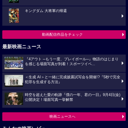
キングダム 大将軍の帰還
動画配信作品をチェック
最新映画ニュース
『4アウト ─もう一度、プレイボール─』物語のはじまり
を感じる場面写真が到着！スポーツイベ...
＜生成 AI＞と一緒に完成披露試写会を開催!?『5秒で完全
犯罪を生成する方法』
時空を超えた愛の軌跡『僕の一年、君の一日』9月4日(金)
公開決定！場面写真一挙解禁
映画ニュースへ