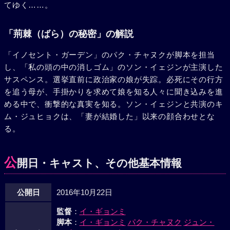
てゆく……。
「荊棘（ばら）の秘密」の解説
「イノセント・ガーデン」のパク・チャヌクが脚本を担当
し、「私の頭の中の消しゴム」のソン・イェジンが主演した
サスペンス。選挙直前に政治家の娘が失踪。必死にその行方
を追う母が、手掛かりを求めて娘を知る人々に聞き込みを進
める中で、衝撃的な真実を知る。ソン・イェジンと共演のキ
ム・ジュヒョクは、「妻が結婚した」以来の顔合わせとな
る。
公
開日・キャスト、その他基本情報
公開日
2016年10月22日
監督
：
イ・ギョンミ
脚本
：
イ・ギョンミ
パク・チャヌク
ジュン・