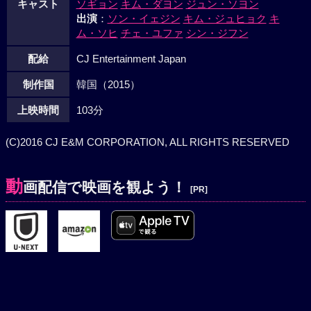
キャスト
ソギョン
キム・ダヨン
ジュン・ソヨン
出演
：
ソン・イェジン
キム・ジュヒョク
キ
ム・ソヒ
チェ・ユファ
シン・ジフン
配給
CJ Entertainment Japan
制作国
韓国（2015）
上映時間
103分
(C)2016 CJ E&M CORPORATION, ALL RIGHTS RESERVED
動
画配信で映画を観よう！
[PR]