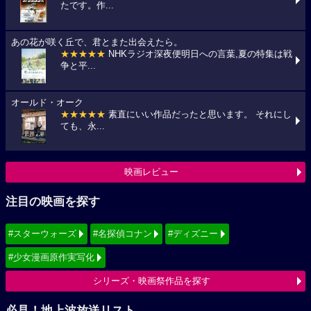
たです。作...
あの花が咲く丘で、君とまた出会えたら。
★★★★★
NHKラジオ深夜便明日への言葉,夏の特集は戦
争と平...
オールド・オーク
★★★★★
素直にいい作品だったと思います。 それにし
ても、永...
映画レビュー
注目の映画を探す
#スターウォーズ
#名探偵コナン
#ディズニー
#少女漫画原作実写化
シリーズ・映画祭作品を探す
必見！地上波放送リスト