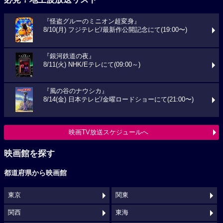
『怪盗グルーのミニオン超変身』
8/10(月) フジテレビ/最新作公開記念にて(19:00〜)
『銀河鉄道の夜』
8/11(火) NHK/Eテレにて(09:00～)
『風の谷のナウシカ』
8/14(金) 日本テレビ/金曜ロードショーにて(21:00〜)
映画TV放送スケジュールへ
映画館を探す
都道府県から映画館
東京
関東
関西
東海