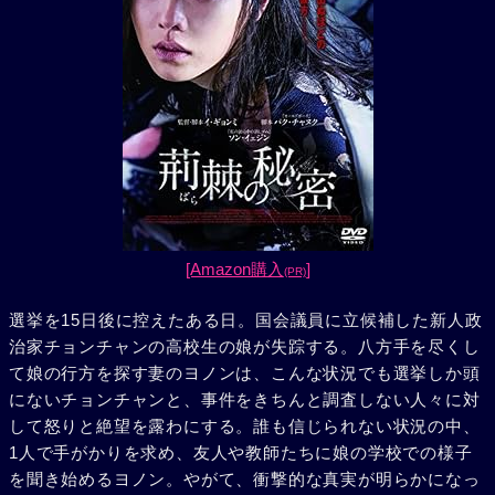
[Amazon購入
]
(PR)
選挙を15日後に控えたある日。国会議員に立候補した新人政
治家チョンチャンの高校生の娘が失踪する。八方手を尽くし
て娘の行方を探す妻のヨノンは、こんな状況でも選挙しか頭
にないチョンチャンと、事件をきちんと調査しない人々に対
して怒りと絶望を露わにする。誰も信じられない状況の中、
1人で手がかりを求め、友人や教師たちに娘の学校での様子
を聞き始めるヨノン。やがて、衝撃的な真実が明らかになっ