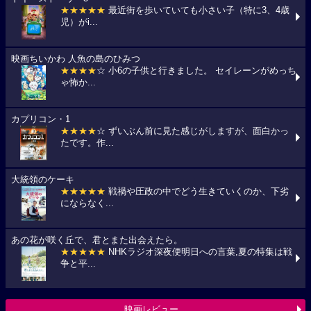
★★★★★
最近街を歩いていても小さい子（特に3、4歳
児）がi...
映画ちいかわ 人魚の島のひみつ
★★★★
☆ 小6の子供と行きました。 セイレーンがめっち
ゃ怖か...
カプリコン・1
★★★★
☆ ずいぶん前に見た感じがしますが、面白かっ
たです。作...
大統領のケーキ
★★★★★
戦禍や圧政の中でどう生きていくのか、下劣
にならなく...
あの花が咲く丘で、君とまた出会えたら。
★★★★★
NHKラジオ深夜便明日への言葉,夏の特集は戦
争と平...
映画レビュー