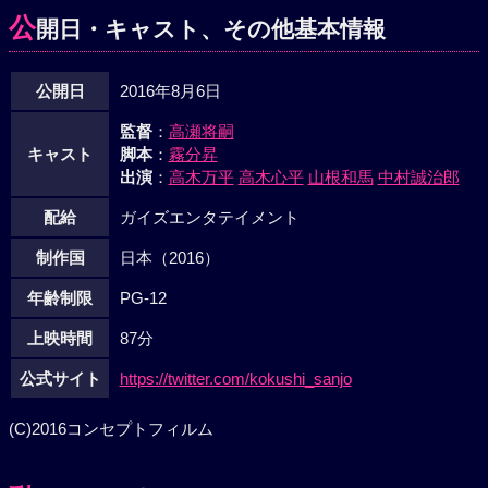
公
開日・キャスト、その他基本情報
公開日
2016年8月6日
監督
：
高瀬将嗣
キャスト
脚本
：
霧分昇
出演
：
高木万平
高木心平
山根和馬
中村誠治郎
配給
ガイズエンタテイメント
制作国
日本（2016）
年齢制限
PG-12
上映時間
87分
公式サイト
https://twitter.com/kokushi_sanjo
(C)2016コンセプトフィルム