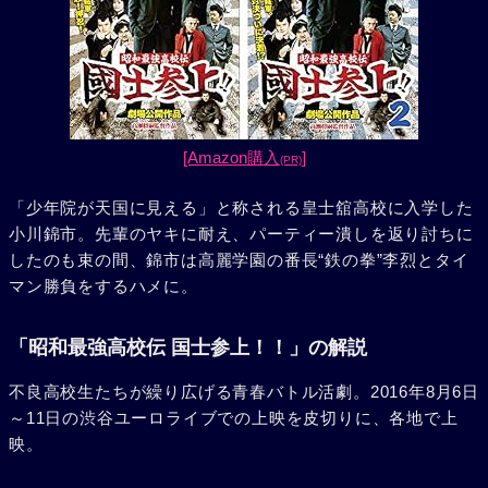
[Amazon購入
]
(PR)
「少年院が天国に見える」と称される皇士舘高校に入学した
小川錦市。先輩のヤキに耐え、パーティー潰しを返り討ちに
したのも束の間、錦市は高麗学園の番長“鉄の拳”李烈とタイ
マン勝負をするハメに。
「昭和最強高校伝 国士参上！！」の解説
不良高校生たちが繰り広げる青春バトル活劇。2016年8月6日
～11日の渋谷ユーロライブでの上映を皮切りに、各地で上
映。