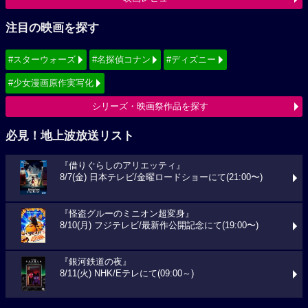
注目の映画を探す
#スターウォーズ
#名探偵コナン
#ディズニー
#少女漫画原作実写化
シリーズ・映画祭作品を探す
必見！地上波放送リスト
『借りぐらしのアリエッティ』
8/7(金) 日本テレビ/金曜ロードショーにて(21:00〜)
『怪盗グルーのミニオン超変身』
8/10(月) フジテレビ/最新作公開記念にて(19:00〜)
『銀河鉄道の夜』
8/11(火) NHK/Eテレにて(09:00～)