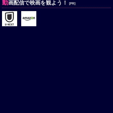
動
画配信で映画を観よう！
[PR]