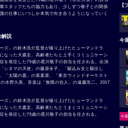
【
輩スタッフたちの協力もあり、少しずつ敬子との関係
護の仕事にいつしか本気で向き合うようになっていく
の解説
今
ーズ」の鈴木浩介監督が撮り上げたヒューマンドラ
になった大森圭。高齢者たちと上手くコミュニケーシ
症を発症した79歳の星川敬子の担当を任される。出演
「シネマの天使」の藤原令子、「駆込み女と駆出し
、「太陽の蓋」の菜葉菜、「東京ウィンドオーケスト
」の水野久美。音楽は「無限の住人」の遠藤浩二。2017
ーズ」の鈴木浩介監督が撮り上げたヒューマンドラ
になった大森圭。高齢者たちとうまくコミュニケーシ
症を発症した79歳の星川敬子の担当を任される。
今週