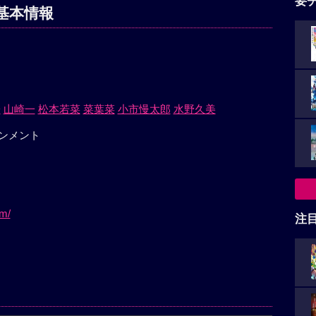
要
基本情報
子
山崎一
松本若菜
菜葉菜
小市慢太郎
水野久美
ンメント
om/
注