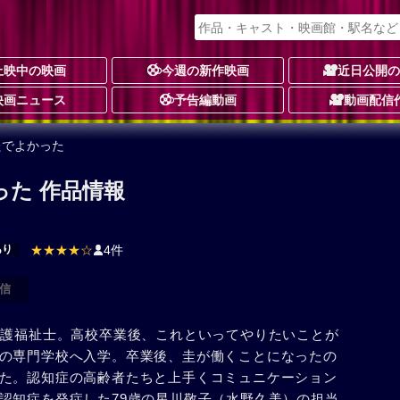
上映中の映画
今週の新作映画
近日公開
映画ニュース
予告編動画
動画配信
たでよかった
った 作品情報
あり
★★★★☆
4件
信
介護福祉士。高校卒業後、これといってやりたいことが
の専門学校へ入学。卒業後、圭が働くことになったの
た。認知症の高齢者たちと上手くコミュニケーション
認知症を発症した79歳の星川敬子（水野久美）の担当