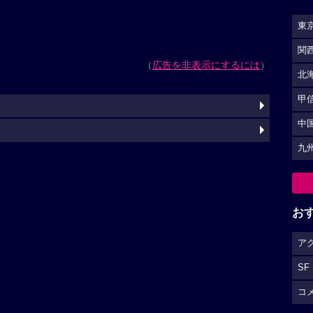
東
関
（
広告を非表示にするには
）
北
甲
中
九
お
ア
SF
コ