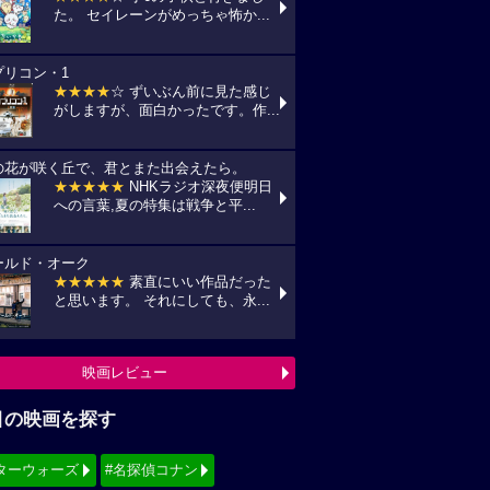
た。 セイレーンがめっちゃ怖か...
プリコン・1
★★★★
☆ ずいぶん前に見た感じ
がしますが、面白かったです。作...
の花が咲く丘で、君とまた出会えたら。
★★★★★
NHKラジオ深夜便明日
への言葉,夏の特集は戦争と平...
ールド・オーク
★★★★★
素直にいい作品だった
と思います。 それにしても、永...
映画レビュー
目の映画を探す
ターウォーズ
#名探偵コナン