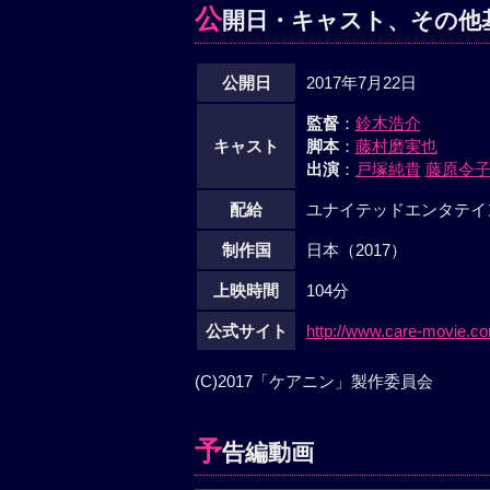
公
開日・キャスト、その他
公開日
2017年7月22日
監督
：
鈴木浩介
キャスト
脚本
：
藤村磨実也
出演
：
戸塚純貴
藤原令
配給
ユナイテッドエンタテイ
制作国
日本（2017）
上映時間
104分
公式サイト
http://www.care-movie.c
(C)2017「ケアニン」製作委員会
予
告編動画