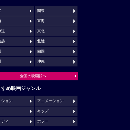
京
関東
西
東海
海道
東北
信越
北陸
国
四国
州
沖縄
全国の映画館へ
すすめ映画ジャンル
クション
アニメーション
キッズ
メディ
ホラー