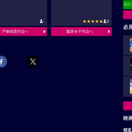
#デ
-
★★★★★
3
必
戸塚純貴作品へ
藤原令子作品へ
映
都道