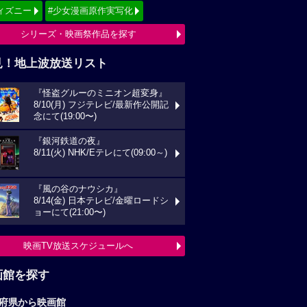
ィズニー
#少女漫画原作実写化
シリーズ・映画祭作品を探す
見！地上波放送リスト
『怪盗グルーのミニオン超変身』
8/10(月) フジテレビ/最新作公開記
念にて(19:00〜)
『銀河鉄道の夜』
8/11(火) NHK/Eテレにて(09:00～)
『風の谷のナウシカ』
8/14(金) 日本テレビ/金曜ロードシ
ョーにて(21:00〜)
映画TV放送スケジュールへ
画館を探す
府県から映画館