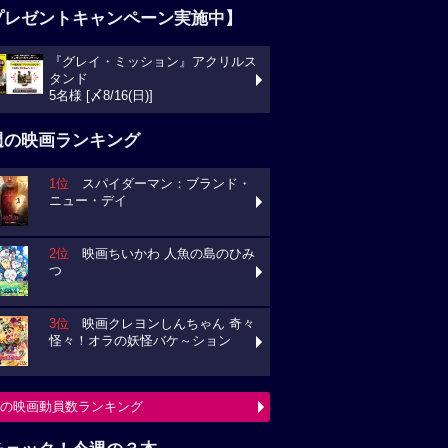
プレゼントキャンペーン実施中】
『グレイ・ミッション』アクリルス
タンド
5名様 [〆8/16(日)]
週の映画ランキング
1位
スパイダーマン：ブランド・
ニュー・デイ
2位
映画ちいかわ 人魚の島のひみ
つ
3位
映画クレヨンしんちゃん 奇々
怪々！オラの妖怪バケ～ション
の映画動員数ランキング