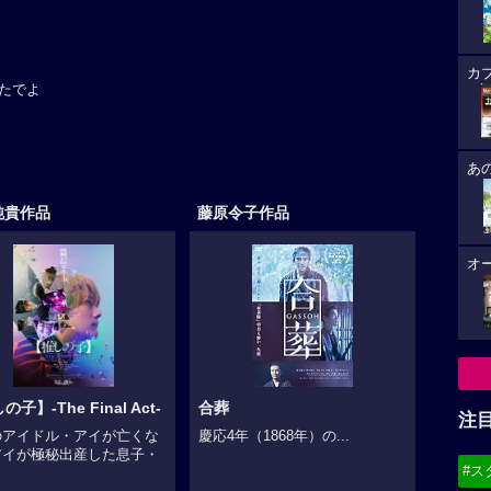
カ
たでよ
あ
純貴作品
藤原令子作品
オ
子】-The Final Act-
合葬
注
のアイドル・アイが亡くな
慶応4年（1868年）の...
アイが極秘出産した息子・
#ス
.