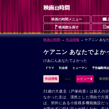
映画の時間メニュー
映画館を探す
映画の時間
→
作品情報
→ ケアニン あな
ケアニン あなたでよか
けあにんあなたでよかった
ドラマ
社会派
ヒューマン
予告編動画
作品情報
------
レビュー
動画配
21歳の大森圭（戸塚純貴）は新人の
なかった圭は、漠然とした理由で介護
は、郊外にある小規模多機能施設だっ
が取れずに悩む日々が続くなか、圭は