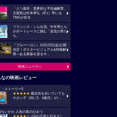
「八つ墓村」悪夢的な予告編解禁、
主題歌は松本孝弘（B’z）率いる
TMGが担当
フランシス・ンら出演。中年男たち
がボートレースに挑む「逆流の男た
ち」
『ブルーヘロン』10月23日(金)公開
決定！ポスタービジュアル&特報解
禁―ある家族を巡る今...
映画ニュースへ
んなの映画レビュー
イ・ストーリー5
★★★★★
最近街を歩いていても
小さい子（特に3、4歳児）がi...
画ちいかわ 人魚の島のひみつ
★★★★
☆ 小6の子供と行きまし