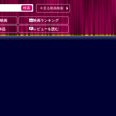
今見る映画検索
の映画
映画ランキング
作品
レビューを読む