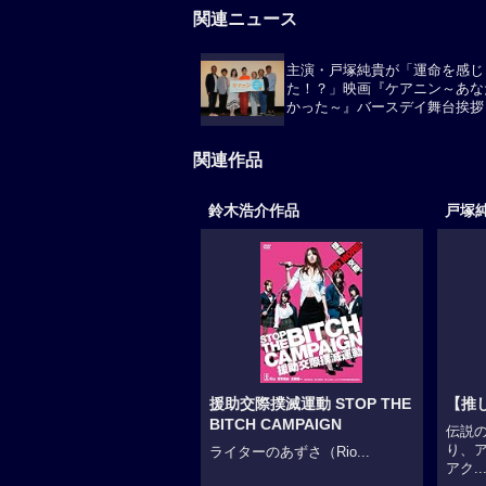
関連ニュース
主演・戸塚純貴が「運命を感じ
た！？」映画『ケアニン～あな
かった～』バースデイ舞台挨拶
関連作品
鈴木浩介作品
戸塚
援助交際撲滅運動 STOP THE
【推しの
BITCH CAMPAIGN
伝説
り、
ライターのあずさ（Rio...
アク..