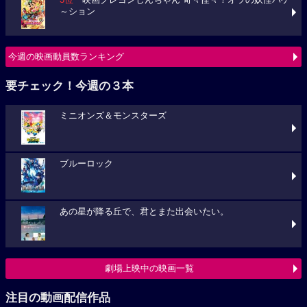
3位
映画クレヨンしんちゃん 奇々怪々！オラの妖怪バケ
～ション
今週の映画動員数ランキング
要チェック！今週の３本
ミニオンズ＆モンスターズ
ブルーロック
あの星が降る丘で、君とまた出会いたい。
劇場上映中の映画一覧
注目の動画配信作品