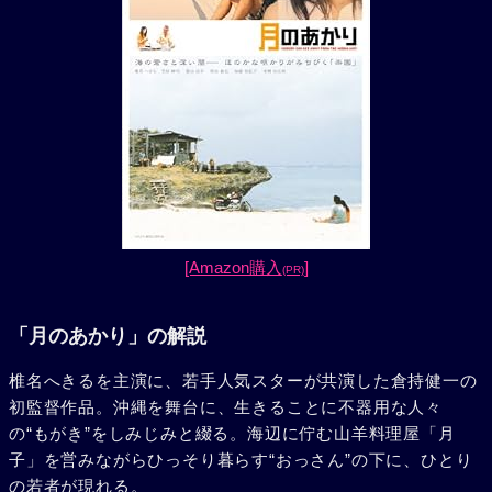
[Amazon購入
]
(PR)
「月のあかり」の解説
椎名へきるを主演に、若手人気スターが共演した倉持健一の
初監督作品。沖縄を舞台に、生きることに不器用な人々
の“もがき”をしみじみと綴る。海辺に佇む山羊料理屋「月
子」を営みながらひっそり暮らす“おっさん”の下に、ひとり
の若者が現れる。