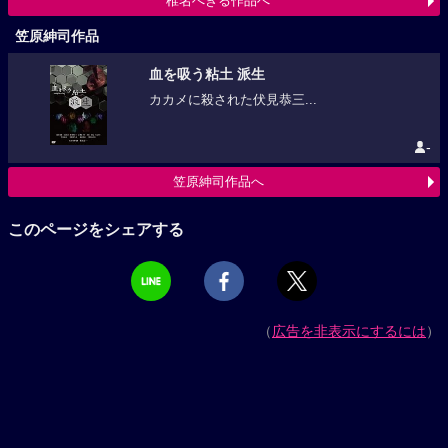
椎名へきる作品へ
笠原紳司作品
血を吸う粘土 派生
カカメに殺された伏見恭三...
-
笠原紳司作品へ
このページをシェアする
（
広告を非表示にするには
）