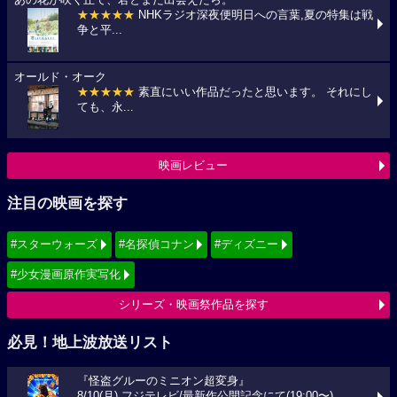
あの花が咲く丘で、君とまた出会えたら。
★★★★★
NHKラジオ深夜便明日への言葉,夏の特集は戦
争と平...
オールド・オーク
★★★★★
素直にいい作品だったと思います。 それにし
ても、永...
映画レビュー
注目の映画を探す
#スターウォーズ
#名探偵コナン
#ディズニー
#少女漫画原作実写化
シリーズ・映画祭作品を探す
必見！地上波放送リスト
『怪盗グルーのミニオン超変身』
8/10(月) フジテレビ/最新作公開記念にて(19:00〜)