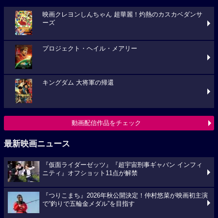
映画クレヨンしんちゃん 超華麗！灼熱のカスカベダンサ
ーズ
プロジェクト・ヘイル・メアリー
キングダム 大将軍の帰還
動画配信作品をチェック
最新映画ニュース
『仮面ライダーゼッツ』『超宇宙刑事ギャバン インフィ
ニティ』オフショット11点が解禁
『つりこまち』2026年秋公開決定！仲村悠菜が映画初主演
で“釣りで五輪金メダル”を目指す