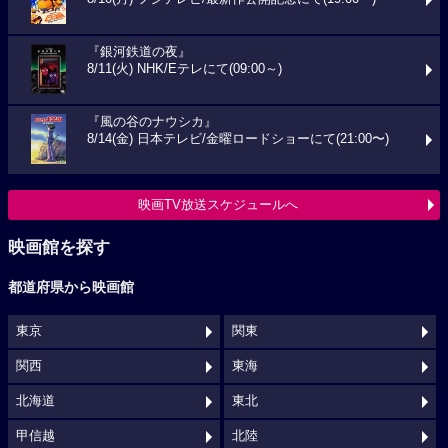
『銀河鉄道の夜』
8/11(火) NHK/Eテレにて(09:00～)
『風の谷のナウシカ』
8/14(金) 日本テレビ/金曜ロードショーにて(21:00〜)
映画TV放送スケジュールへ
映画館を探す
都道府県から映画館
東京
関東
関西
東海
北海道
東北
甲信越
北陸