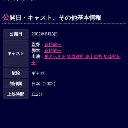
公
開日・キャスト、その他基本情報
公開日
2002年6月8日
監督
：
倉持健一
脚本
：
倉持健一
キャスト
出演
：
椎名へきる
笠原紳司
葛山信吾
加藤登紀
子
配給
ギャガ
制作国
日本（2002）
上映時間
112分