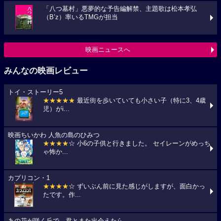
「八つ墓村」悪夢的な予告編解禁、主題歌は松本孝弘
（B’z）率いるTMGが担当
映画ニュースへ
みんなの映画レビュー
トイ・ストーリー5
★★★★★
最近街を歩いていても小さい子（特に3、4歳
児）がi...
映画ちいかわ 人魚の島のひみつ
★★★★
☆ 小6の子供と行きました。 セイレーンがめっち
ゃ怖か...
カプリコン・1
★★★★
☆ ずいぶん前に見た感じがしますが、面白かっ
たです。作...