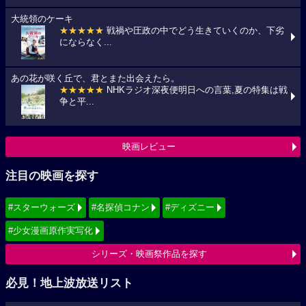
大統領のケーキ
★★★★★
戦禍や圧政の中でどう生きていくのか、下劣
にならなく...
あの花が咲く丘で、君とまた出会えたら。
★★★★★
NHKラジオ深夜便明日への言葉,夏の特集は戦
争と平...
映画レビュー
注目の映画を探す
#スターウォーズ
#名探偵コナン
#ディズニー
#少女漫画原作実写化
シリーズ・映画祭作品を探す
必見！地上波放送リスト