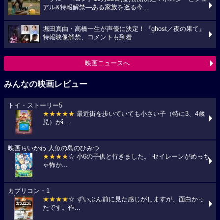
アル&特報解禁―ある家族を巡る今...
堀田真由・高橋一生が声優に決定！『ghost／夜の果て』
特報映像解禁、コメントも到着
映画ニュースへ
みんなの映画レビュー
トイ・ストーリー5
★★★★★
最近街を歩いていても小さい子（特に3、4歳
児）がi...
映画ちいかわ 人魚の島のひみつ
★★★★
☆ 小6の子供と行きました。 セイレーンがめっち
ゃ怖か...
カプリコン・1
★★★★
☆ ずいぶん前に見た感じがしますが、面白かっ
たです。作...