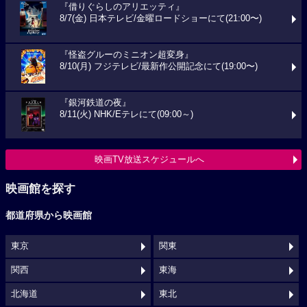
『借りぐらしのアリエッティ』
8/7(金) 日本テレビ/金曜ロードショーにて(21:00〜)
『怪盗グルーのミニオン超変身』
8/10(月) フジテレビ/最新作公開記念にて(19:00〜)
『銀河鉄道の夜』
8/11(火) NHK/Eテレにて(09:00～)
映画TV放送スケジュールへ
映画館を探す
都道府県から映画館
東京
関東
関西
東海
北海道
東北