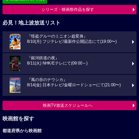
シリーズ・映画祭作品を探す
必見！地上波放送リスト
『怪盗グルーのミニオン超変身』
8/10(月) フジテレビ/最新作公開記念にて(19:00〜)
『銀河鉄道の夜』
8/11(火) NHK/Eテレにて(09:00～)
『風の谷のナウシカ』
8/14(金) 日本テレビ/金曜ロードショーにて(21:00〜)
映画TV放送スケジュールへ
映画館を探す
都道府県から映画館