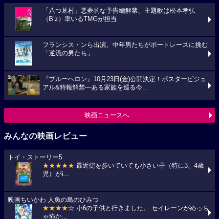
「八つ墓村」悪夢的な予告編解禁、主題歌は松本孝弘
（B’z）率いるTMGが担当
フランシス・ンら出演。中年男たちがボートレースに挑む
「逆流の男たち」
『ブルーヘロン』10月23日(金)公開決定！ポスタービジュ
アル&特報解禁―ある家族を巡る今...
映画ニュースへ
みんなの映画レビュー
トイ・ストーリー5
★★★★★
最近街を歩いていても小さい子（特に3、4歳
児）がi...
映画ちいかわ 人魚の島のひみつ
★★★★
☆ 小6の子供と行きました。 セイレーンがめっち
ゃ怖か...