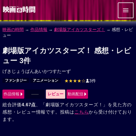
映画の時間
→
作品情報
→
劇場版アイカツスターズ！
→ 感想・レビ
ュー
劇場版アイカツスターズ！ 感想・レビ
ュー 3件
げきじょうばんあいかつすたーず
ファンタジー
アニメーション
★★★★☆
3件
作品情報
------
レビュー
動画配信
総合評価
4.67点
、「劇場版アイカツスターズ！」を見た方の
感想・レビュー情報です。投稿は
こちら
から受け付けており
ます。