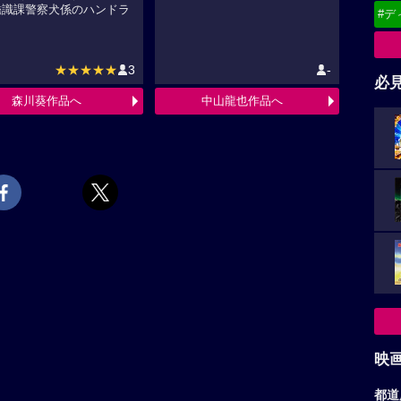
鑑識課警察犬係のハンドラ
#デ
.
★★★★★
3
-
必
森川葵作品へ
中山龍也作品へ
映
都道