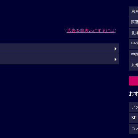
東
関
（
広告を非表示にするには
）
北
甲
中
九
お
ア
SF
コ