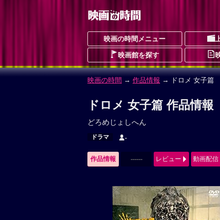
映画の時間メニュー
映画館を探す
映画の時間
→
作品情報
→ ドロメ 女子篇
ドロメ 女子篇 作品情報
どろめじょしへん
ドラマ
-
作品情報
------
レビュー
動画配信