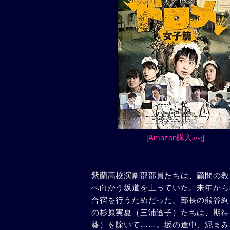
[Amazon購入
]
(PR)
紫蘭高校演劇部部員たちは、顧問の教
へ向かう坂道を上っていた。来年から
合宿を行うためだった。部長の熊谷絢
の杉原実夏（三浦透子）たちは、期待
葵）を除いて……。坂の途中、泥まみ