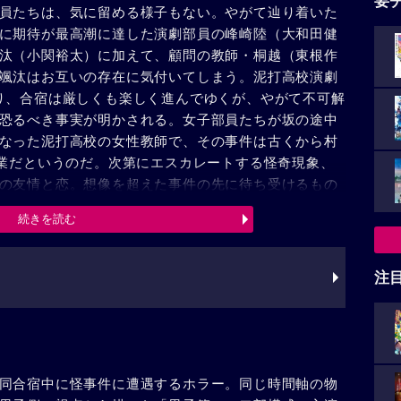
要
員たちは、気に留める様子もない。やがて辿り着いた
に期待が最高潮に達した演劇部員の峰崎陸（大和田健
汰（小関裕太）に加えて、顧問の教師・桐越（東根作
颯汰はお互いの存在に気付いてしまう。泥打高校演劇
り、合宿は厳しくも楽しく進んでゆくが、やがて不可解
恐るべき事実が明かされる。女子部員たちが坂の途中
なった泥打高校の女性教師で、その事件は古くから村
仕業だというのだ。次第にエスカレートする怪奇現象、
の友情と恋。想像を超えた事件の先に待ち受けるもの
続きを読む
注
同合宿中に怪事件に遭遇するホラー。同じ時間軸の物