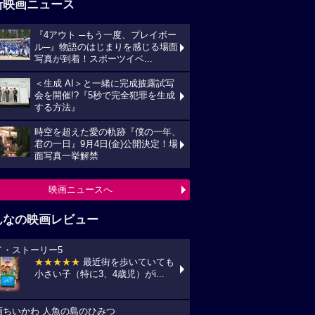
新映画ニュース
『4アウト ─もう一度、プレイボー
ル─』物語のはじまりを感じる場面
写真が到着！スポーツイベ...
＜生成 AI＞と一緒に完成披露試写
会を開催!?『5秒で完全犯罪を生成
する方法』
時空を超えた愛の軌跡『僕の一年、
君の一日』9月4日(金)公開決定！場
面写真一挙解禁
映画ニュースへ
んなの映画レビュー
イ・ストーリー5
★★★★★
最近街を歩いていても
小さい子（特に3、4歳児）がi...
画ちいかわ 人魚の島のひみつ