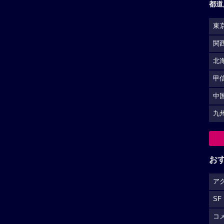
都道
東
関
北
甲
中
九
お
ア
SF
コ