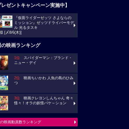
プレゼントキャンペーン実施中】
『仮面ライダーゼッツ さよならの
ミッション』ゼッツドライバーモデ
ル 光るタスキ
様 [〆8/6(木)]
週の映画ランキング
1位
スパイダーマン：ブランド・
ニュー・デイ
2位
映画ちいかわ 人魚の島のひみ
つ
3位
映画クレヨンしんちゃん 奇々
怪々！オラの妖怪バケ～ション
の映画動員数ランキング