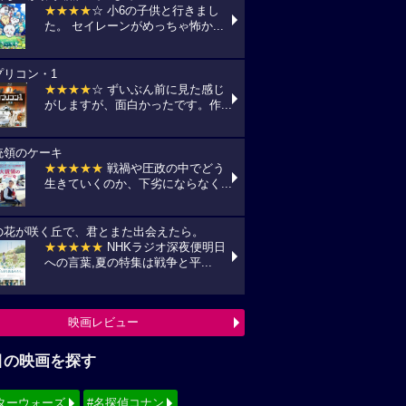
★★★★
☆ 小6の子供と行きまし
た。 セイレーンがめっちゃ怖か...
プリコン・1
★★★★
☆ ずいぶん前に見た感じ
がしますが、面白かったです。作...
統領のケーキ
★★★★★
戦禍や圧政の中でどう
生きていくのか、下劣にならなく...
の花が咲く丘で、君とまた出会えたら。
★★★★★
NHKラジオ深夜便明日
への言葉,夏の特集は戦争と平...
映画レビュー
目の映画を探す
ターウォーズ
#名探偵コナン