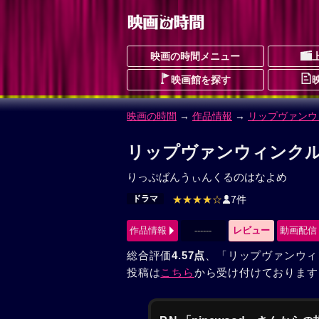
映画の時間メニュー
映画館を探す
映画の時間
→
作品情報
→
リップヴァンウ
リップヴァンウィンクル
りっぷばんうぃんくるのはなよめ
ドラマ
★★★★☆
7件
作品情報
------
レビュー
動画配信
総合評価
4.57点
、「リップヴァンウィ
投稿は
こちら
から受け付けております