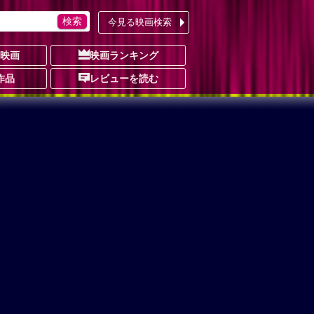
今見る映画検索
の映画
映画ランキング
作品
レビューを読む