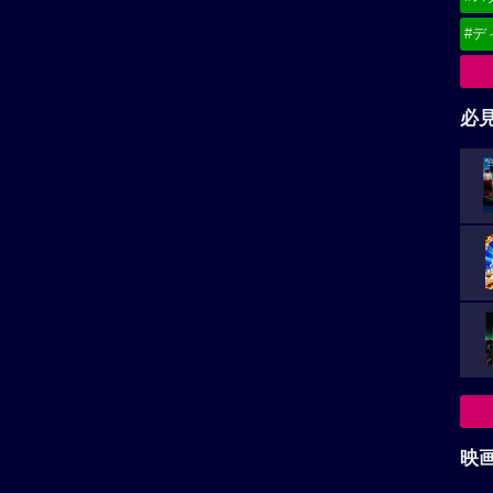
#デ
必
映