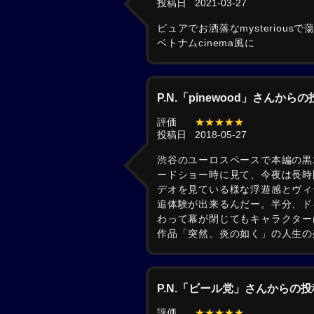
投稿日
2021-03-27
ピュアでお洒落なmysterious
ベトナムcinema風に
P.N.「pinewood」さんから
評価
★★★★★
投稿日
2018-05-27
渋谷のユーロスペースで本編の黒
ードショー時に見て、今夜は長時
デオを見ている様な浮遊感とヴィ
追体験が出来るんだー。半分、ド
わって幕が閉じてもキャラクター
作品「突然、炎の如く」の人生の
P.N.「ビール党」さんからの投
評価
★★★★★