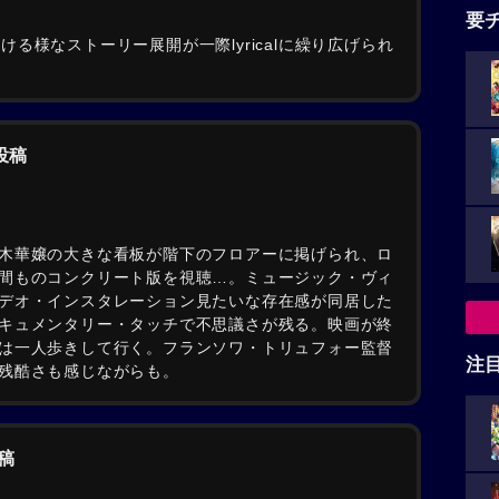
要
で蕩ける様なストーリー展開が一際lyricalに繰り広げられ
の投稿
木華嬢の大きな看板が階下のフロアーに掲げられ、ロ
間ものコンクリート版を視聴…。ミュージック・ヴィ
デオ・インスタレーション見たいな存在感が同居した
キュメンタリー・タッチで不思議さが残る。映画が終
は一人歩きして行く。フランソワ・トリュフォー監督
注
残酷さも感じながらも。
稿