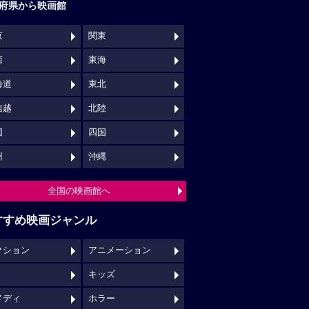
府県から映画館
京
関東
西
東海
海道
東北
信越
北陸
国
四国
州
沖縄
全国の映画館へ
すすめ映画ジャンル
クション
アニメーション
キッズ
メディ
ホラー