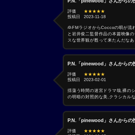
P.N.「pinewood」さんから
評価
★★★★★
投稿日
2023-11-18
👰FMラジオからCoccoの唄
と岩井俊二監督作品の本篇映像のウ
スな世界観が甦って来たんだなあ
P.N.「pinewood」さんから
評価
★★★★★
投稿日
2023-02-01
揺蕩う時間の迷宮ドラマ哉,裸のシャ
の明暗の対照的な美,クラシカルな旋律
P.N.「pinewood」さんから
評価
★★★★★