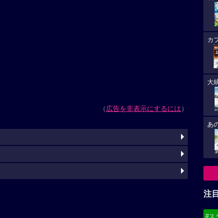
カ
大
（
広告を非表示にするには
）
あ
注
#ス