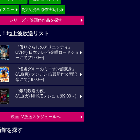
ィズニー
#少女漫画原作実写化
シリーズ・映画祭作品を探す
見！地上波放送リスト
『借りぐらしのアリエッティ』
8/7(金) 日本テレビ/金曜ロードショ
ーにて(21:00〜)
『怪盗グルーのミニオン超変身』
8/10(月) フジテレビ/最新作公開記
念にて(19:00〜)
『銀河鉄道の夜』
8/11(火) NHK/Eテレにて(09:00～)
映画TV放送スケジュールへ
画館を探す