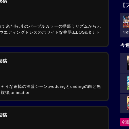
の投稿
【
が流れて来た時,其のパープルカラーの揺蕩うリズムからふ
エディングドレスのホワイトな物語,ELOS&タナト
4名
今
の投稿
イな追悼の酒盛シーン,weddingとendingの白と黒
,animation
の投稿
今週