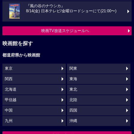
『風の谷のナウシカ』
8/14(金) 日本テレビ/金曜ロードショーにて(21:00〜)
映画TV放送スケジュールへ
映画館を探す
都道府県から映画館
東京
関東
関西
東海
北海道
東北
甲信越
北陸
中国
四国
九州
沖縄