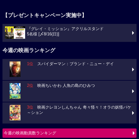
【プレゼントキャンペーン実施中】
『グレイ・ミッション』アクリルスタンド
5名様 [〆8/16(日)]
今週の映画ランキング
1位
スパイダーマン：ブランド・ニュー・デイ
2位
映画ちいかわ 人魚の島のひみつ
3位
映画クレヨンしんちゃん 奇々怪々！オラの妖怪バケ
～ション
今週の映画動員数ランキング