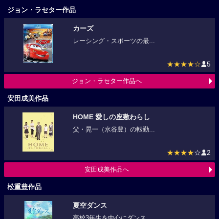
ジョン・ラセター作品
カーズ
レーシング・スポーツの最...
★★★★☆
5
ジョン・ラセター作品へ
安田成美作品
HOME 愛しの座敷わらし
父・晃一（水谷豊）の転勤...
★★★★
☆
2
安田成美作品へ
松重豊作品
夏空ダンス
高校3年生を中心にダンス...