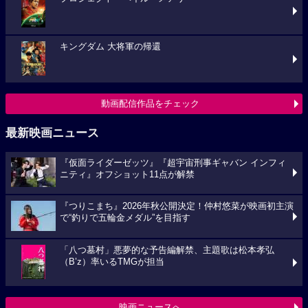
キングダム 大将軍の帰還
動画配信作品をチェック
最新映画ニュース
『仮面ライダーゼッツ』『超宇宙刑事ギャバン インフィ
ニティ』オフショット11点が解禁
『つりこまち』2026年秋公開決定！仲村悠菜が映画初主演
で“釣りで五輪金メダル”を目指す
「八つ墓村」悪夢的な予告編解禁、主題歌は松本孝弘
（B’z）率いるTMGが担当
映画ニュースへ