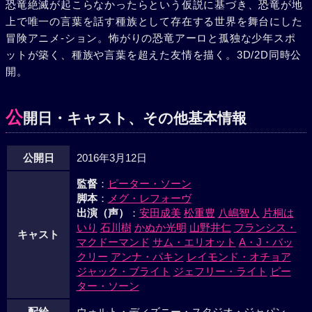
恐竜絶滅が起こらなかったらという仮説に基づき、恐竜が地
上で唯一の言葉を話す種族として存在する世界を舞台にした
冒険アニメ-ション。怖がりの恐竜アーロと孤独な少年スポ
ットが築く、種族や言葉を超えた友情を描く。3D/2D同時公
開。
公
開日・キャスト、その他基本情報
公開日
2016年3月12日
監督
：
ピーター・ソーン
脚本
：
メグ・レフォーヴ
出演（声）
：
安田成美
松重豊
八嶋智人
片桐は
いり
石川樹
かぬか光明
山野井仁
フランシス・
キャスト
マクドーマンド
サム・エリオット
A・J・バッ
クリー
アンナ・パキン
レイモンド・オチョア
ジャック・ブライト
ジェフリー・ライト
ピー
ター・ソーン
配給
ウォルト・ディズニー・スタジオ・ジャパン