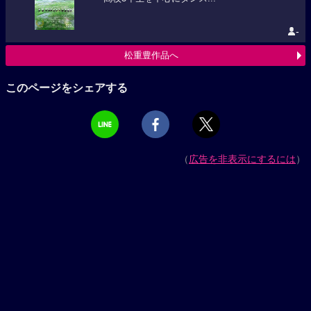
-
松重豊作品へ
このページをシェアする
（
広告を非表示にするには
）