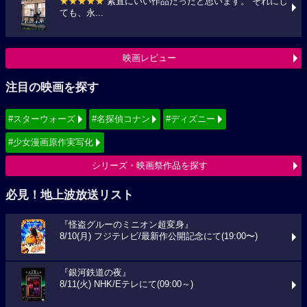
★★★★★
素直にいい作品だったと思います。 それにし
ても、永...
映画レビュー
注目の映画を探す
#スターウォーズ
#名探偵コナン
#ディズニー
#少女漫画原作実写化
シリーズ・映画祭作品を探す
必見！地上波放送リスト
『怪盗グルーのミニオン超変身』
8/10(月) フジテレビ/最新作公開記念にて(19:00〜)
『銀河鉄道の夜』
8/11(火) NHK/Eテレにて(09:00～)