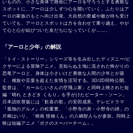
いものの、小さな身体で懸命にアーロを守ろうとする勇敢な
スポットに、アーロは少しずつ心を開いていく。ふたりはア
ーロの家族のもとへ向け出発。大自然の脅威や敵が待ち受け
ていても、アーロとスポットは力を合わせて乗り越え、やが
て心と心が結びついた友だちになっていくが……。
「アーロと少年」の解説
「トイ・ストーリー」シリーズ等を生み出したディズニー/ピ
クサーによる冒険アニメ。見知らぬ土地に流された怖がりの
恐竜アーロと、身体は小さいけど勇敢な人間の少年とが築
く、種族や言葉を超えた友情を活写する。3D/2D同時公開。
監督は、「カールじいさんの空飛ぶ家」と同時上映された短
編「晴れ ときどき くもり」を手がけたピーター・ソーン。
日本語吹替版には「歓喜の歌」の安田成美、テレビドラマ
『孤独のグルメ』の松重豊、「小野寺の弟・小野寺の姉」の
片桐はいり、「映画 怪物くん」の八嶋智人らが参加。同時上
映は短編アニメ「ボクのスーパーチーム」。