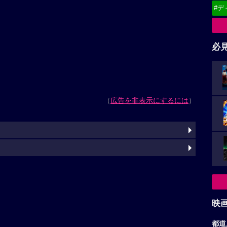
#デ
必
（
広告を非表示にするには
）
映
都道