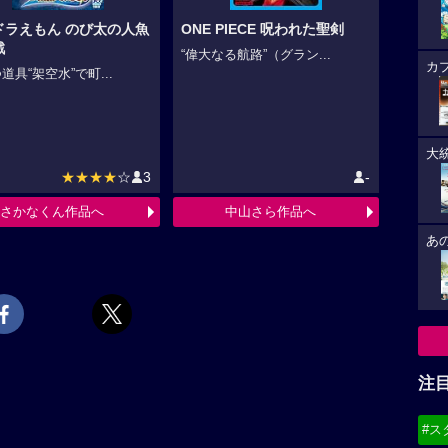
ドラえもん のび太の人魚
ONE PIECE 呪われた聖剣
戦
“偉大なる航路”（グラン...
カ
道具“架空水”で町...
大
★★★★
☆
3
-
さかなくん作品へ
中山さら作品へ
あ
注
#ス