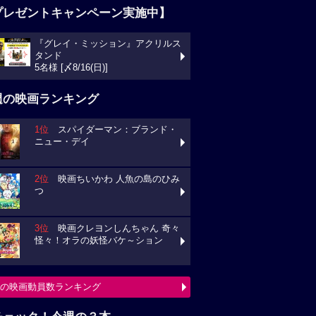
プレゼントキャンペーン実施中】
『グレイ・ミッション』アクリルス
タンド
5名様 [〆8/16(日)]
週の映画ランキング
1位
スパイダーマン：ブランド・
ニュー・デイ
2位
映画ちいかわ 人魚の島のひみ
つ
3位
映画クレヨンしんちゃん 奇々
怪々！オラの妖怪バケ～ション
の映画動員数ランキング