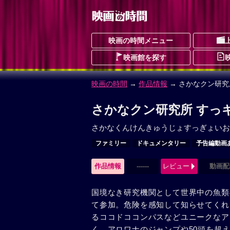
映画の時間メニュー
映画館を探す
映画の時間
→
作品情報
→ さかなクン研究
さかなクン研究所 すっ
さかなくんけんきゅうじょすっぎょいお
ファミリー
ドキュメンタリー
予告編動画
作品情報
------
レビュー
動画配
国境なき研究機関として世界中の魚類
て参加。危険を感知して知らせてくれ
るココドココンパスなどユニークなア
く。アロワナのジャンプや50頭を超