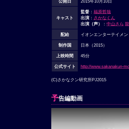
公開日
2015年10月10日
監督
：
福原哲哉
キャスト
出演
：
さかなくん
出演（声）
：
中山さら
配給
イオンエンターテイメン
制作国
日本（2015）
上映時間
45分
公式サイト
http://www.sakanakun-mo
(C)さかなクン研究所PJ2015
予
告編動画