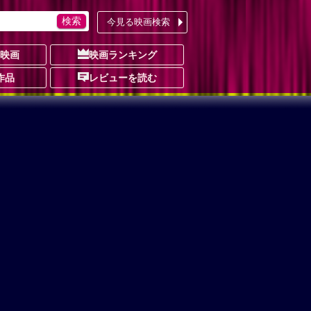
今見る映画検索
の映画
映画ランキング
作品
レビューを読む