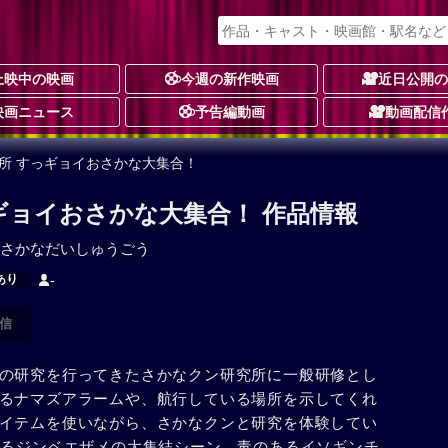
上映中の映画
今週の新作映画
近日公開
映画ニュース
予告編動画
動画配信
所 すっギョイおさかな大集合！
ギョイおさかな大集合！ 作品情報
さかなだいしゅうごう
あり
-
信
の研究を行ってきたさかなクン研究所に一般研修とし
るナマズアラームや、航行している場所を示してくれ
イテムを使いながら、さかなクンと研究を体験してい
えるジンベエザメの大集結シーン、毒のあるイソギンチ