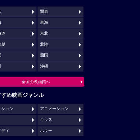
京
関東
西
東海
海道
東北
信越
北陸
国
四国
州
沖縄
全国の映画館へ
すすめ映画ジャンル
クション
アニメーション
キッズ
メディ
ホラー