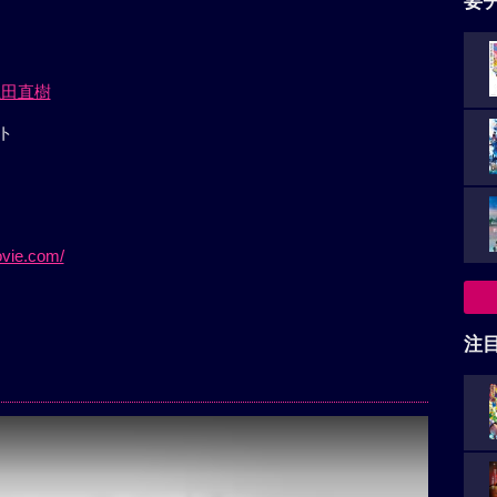
要
龍田直樹
ト
vie.com/
注