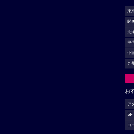
東
関
北
甲
中
九
お
ア
SF
コ