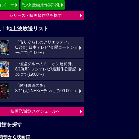
ィズニー
#少女漫画原作実写化
シリーズ・映画祭作品を探す
見！地上波放送リスト
『借りぐらしのアリエッティ』
8/7(金) 日本テレビ/金曜ロードショ
ーにて(21:00〜)
『怪盗グルーのミニオン超変身』
8/10(月) フジテレビ/最新作公開記
念にて(19:00〜)
『銀河鉄道の夜』
8/11(火) NHK/Eテレにて(09:00～)
映画TV放送スケジュールへ
画館を探す
府県から映画館