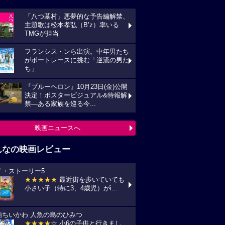
「八つ墓村」悪夢的な予告編解禁、
主題歌は松本孝弘（B’z）率いる
TMGが担当
フランシス・ンら出演。中年男たち
がボートレースに挑む「逆流の男た
ち」
『ブルーヘロン』10月23日(金)公開
決定！ポスタービジュアル&特報解
禁―ある家族を巡る今...
映画ニュースへ
んなの映画レビュー
イ・ストーリー5
★★★★★
最近街を歩いていても
小さい子（特に3、4歳児）がi...
画ちいかわ 人魚の島のひみつ
★★★★
☆ 小6の子供と行きまし