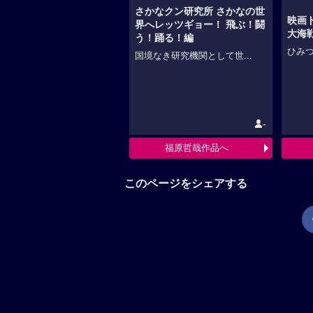
さかなクン研究所 さかなの世
映画
界へレッツギョー！ 飛ぶ！闘
大海
う！踊る！編
ひみつ
国境なき研究機関として世...
-
福原哲哉作品へ
このページをシェアする