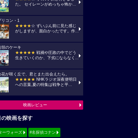
た。 セイレーンがめっちゃ怖か...
プリコン・1
★★★★
☆ ずいぶん前に見た感じ
がしますが、面白かったです。作...
統領のケーキ
★★★★★
戦禍や圧政の中でどう
生きていくのか、下劣にならなく...
の花が咲く丘で、君とまた出会えたら。
★★★★★
NHKラジオ深夜便明日
への言葉,夏の特集は戦争と平...
映画レビュー
目の映画を探す
ターウォーズ
#名探偵コナン