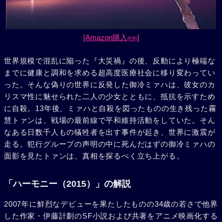
[Amazon購入
]
(PR)
世界規模で混乱に陥った『大災禍』の後、反動により極端な
までに健康と調和を求める超高度医療社会に移り変わってい
った。そんな偽りの世界に反発した御冷ミァハは、彼女のカ
リスマ性に魅せられた二人の少女とともに、抵抗を示すため
に自殺。13年後、ミァハと自殺を図ったものの生き残った霧
慧トァンは、戦場の最前線で平和維持活動をしていた。そん
なある日数千人もの犠牲者を出す事件が起き、世界に激震が
走る。犯行グループの声明の中に死んだはずの御冷ミァハの
面影を見たトァンは、真相を探るべく立ち上がる。
「ハーモニー（2015）」の解説
2007年に鮮烈なデビューを果たしたものの34歳の若さで他界
した作家・伊藤計劃のSF小説および共著をアニメ映画化する