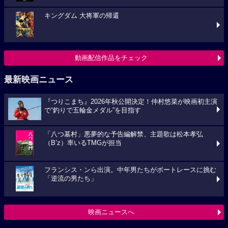
キングダム 大将軍の帰還
動画配信作品をチェック
最新映画ニュース
『つりこまち』2026年秋公開決定！仲村悠菜が映画初主演
で“釣りで五輪金メダル”を目指す
「八つ墓村」悪夢的な予告編解禁、主題歌は松本孝弘
（B’z）率いるTMGが担当
フランシス・ンら出演。中年男たちがボートレースに挑む
「逆流の男たち」
映画ニュースへ