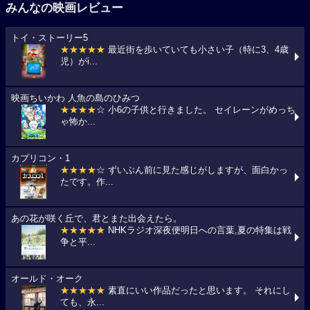
みんなの映画レビュー
トイ・ストーリー5
★★★★★
最近街を歩いていても小さい子（特に3、4歳
児）がi...
映画ちいかわ 人魚の島のひみつ
★★★★
☆ 小6の子供と行きました。 セイレーンがめっち
ゃ怖か...
カプリコン・1
★★★★
☆ ずいぶん前に見た感じがしますが、面白かっ
たです。作...
あの花が咲く丘で、君とまた出会えたら。
★★★★★
NHKラジオ深夜便明日への言葉,夏の特集は戦
争と平...
オールド・オーク
★★★★★
素直にいい作品だったと思います。 それにし
ても、永...