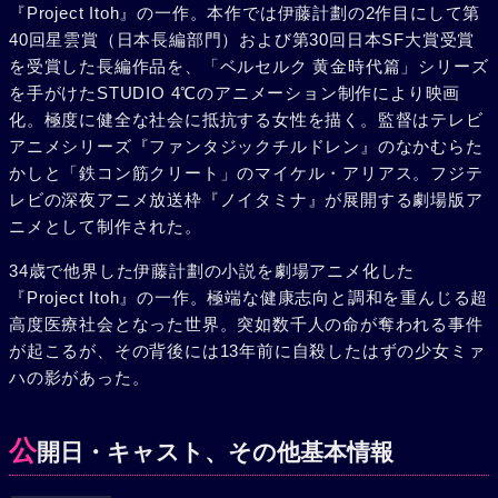
『Project Itoh』の一作。本作では伊藤計劃の2作目にして第
40回星雲賞（日本長編部門）および第30回日本SF大賞受賞
を受賞した長編作品を、「ベルセルク 黄金時代篇」シリーズ
を手がけたSTUDIO 4℃のアニメーション制作により映画
化。極度に健全な社会に抵抗する女性を描く。監督はテレビ
アニメシリーズ『ファンタジックチルドレン』のなかむらた
かしと「鉄コン筋クリート」のマイケル・アリアス。フジテ
レビの深夜アニメ放送枠『ノイタミナ』が展開する劇場版ア
ニメとして制作された。
34歳で他界した伊藤計劃の小説を劇場アニメ化した
『Project Itoh』の一作。極端な健康志向と調和を重んじる超
高度医療社会となった世界。突如数千人の命が奪われる事件
が起こるが、その背後には13年前に自殺したはずの少女ミァ
ハの影があった。
公
開日・キャスト、その他基本情報