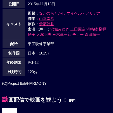
公開日
2015年11月13日
監督
：
なかむらたかし
マイケル・アリアス
脚本
：
山本幸治
キャスト
原作
：
伊藤計劃
出演（声）
：
沢城みゆき
上田麗奈
洲崎綾
榊原
良子
大塚明夫
三木眞一郎
チョー
森田順平
配給
東宝映像事業部
制作国
日本（2015）
年齢制限
PG-12
上映時間
120分
(C)Project Itoh/HARMONY
動
画配信で映画を観よう！
[PR]