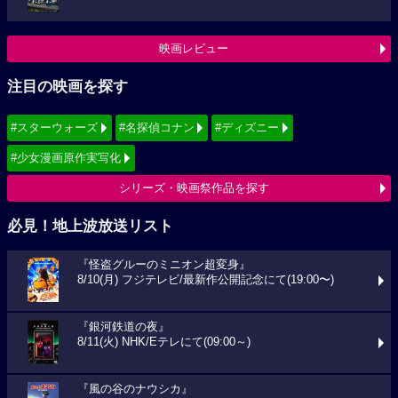
映画レビュー
注目の映画を探す
#スターウォーズ
#名探偵コナン
#ディズニー
#少女漫画原作実写化
シリーズ・映画祭作品を探す
必見！地上波放送リスト
『怪盗グルーのミニオン超変身』
8/10(月) フジテレビ/最新作公開記念にて(19:00〜)
『銀河鉄道の夜』
8/11(火) NHK/Eテレにて(09:00～)
『風の谷のナウシカ』