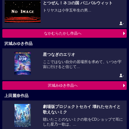
とつぜん！ネコの国 バニパルウィット
トリヤスは小学五年生の男...
-
なかむらたかし作品へ
沢城みゆき作品
星つなぎのエリオ
ここではない自分の居場所を求めて、いつか宇
宙に行けると信じて...
-
沢城みゆき作品へ
上田麗奈作品
劇場版プロジェクトセカイ 壊れたセカイと
歌えないミク
聴いたことのないミクの歌をCDショップで耳に
した星乃一歌は、...