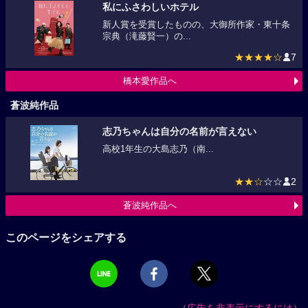
私にふさわしいホテル
新人賞を受賞したものの、大御所作家・東十条
宗典（滝藤賢一）の...
★★★★☆
7
橋本愛作品へ
蒼波純作品
志乃ちゃんは自分の名前が言えない
高校1年生の大島志乃（南...
★★☆
☆☆
2
蒼波純作品へ
このページをシェアする
（
広告を非表示にするには
）