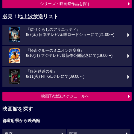
シリーズ・映画祭作品を探す
必見！地上波放送リスト
『借りぐらしのアリエッティ』
8/7(金) 日本テレビ/金曜ロードショーにて(21:00〜)
『怪盗グルーのミニオン超変身』
8/10(月) フジテレビ/最新作公開記念にて(19:00〜)
『銀河鉄道の夜』
8/11(火) NHK/Eテレにて(09:00～)
映画TV放送スケジュールへ
映画館を探す
都道府県から映画館