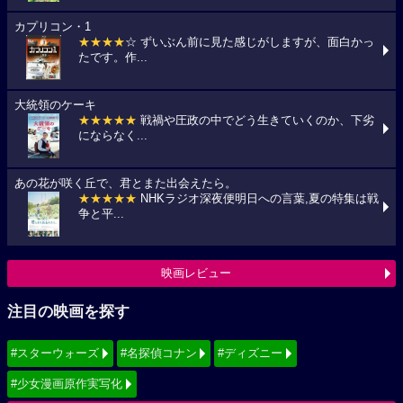
カプリコン・1
★★★★
☆ ずいぶん前に見た感じがしますが、面白かっ
たです。作...
大統領のケーキ
★★★★★
戦禍や圧政の中でどう生きていくのか、下劣
にならなく...
あの花が咲く丘で、君とまた出会えたら。
★★★★★
NHKラジオ深夜便明日への言葉,夏の特集は戦
争と平...
映画レビュー
注目の映画を探す
#スターウォーズ
#名探偵コナン
#ディズニー
#少女漫画原作実写化