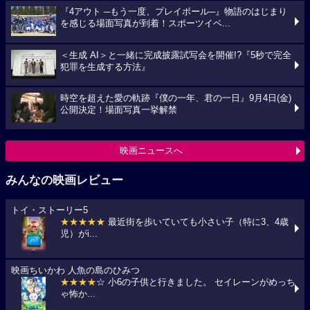
『4アウト ─もう一度、プレイボール─』物語のはじまり
を感じる場面写真が到着！スポーツイベ...
＜生成 AI＞と一緒に完成披露試写会を開催!?『5秒で完全
犯罪を生成する方法』
時空を超えた愛の軌跡『僕の一年、君の一日』9月4日(金)
公開決定！場面写真一挙解禁
映画ニュースへ
みんなの映画レビュー
トイ・ストーリー5
★★★★★
最近街を歩いていても小さい子（特に3、4歳
児）がi...
映画ちいかわ 人魚の島のひみつ
★★★★
☆ 小6の子供と行きました。 セイレーンがめっち
ゃ怖か...