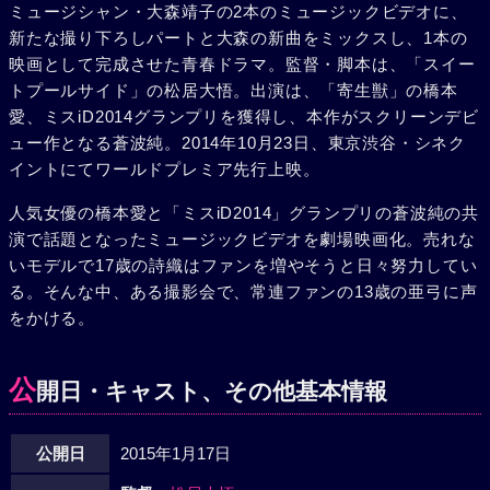
ミュージシャン・大森靖子の2本のミュージックビデオに、
新たな撮り下ろしパートと大森の新曲をミックスし、1本の
映画として完成させた青春ドラマ。監督・脚本は、「スイー
トプールサイド」の松居大悟。出演は、「寄生獣」の橋本
愛、ミスiD2014グランプリを獲得し、本作がスクリーンデビ
ュー作となる蒼波純。2014年10月23日、東京渋谷・シネク
イントにてワールドプレミア先行上映。
人気女優の橋本愛と「ミスiD2014」グランプリの蒼波純の共
演で話題となったミュージックビデオを劇場映画化。売れな
いモデルで17歳の詩織はファンを増やそうと日々努力してい
る。そんな中、ある撮影会で、常連ファンの13歳の亜弓に声
をかける。
公
開日・キャスト、その他基本情報
公開日
2015年1月17日