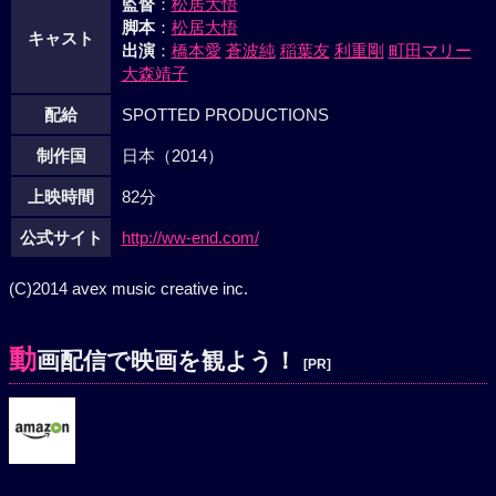
監督
：
松居大悟
脚本
：
松居大悟
キャスト
出演
：
橋本愛
蒼波純
稲葉友
利重剛
町田マリー
大森靖子
配給
SPOTTED PRODUCTIONS
制作国
日本（2014）
上映時間
82分
公式サイト
http://ww-end.com/
(C)2014 avex music creative inc.
動
画配信で映画を観よう！
[PR]